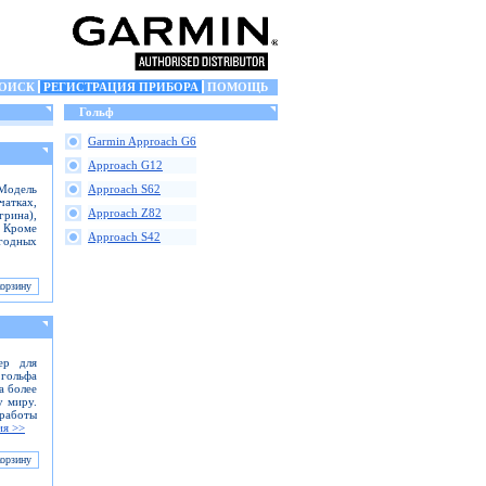
ОИСК
РЕГИСТРАЦИЯ ПРИБОРА
ПОМОЩЬ
Гольф
Garmin Approach G6
Approach G12
Модель
Approach S62
чатках,
Approach Z82
грина),
. Кроме
Approach S42
огодных
ер для
 гольфа
а более
у миру.
 работы
ия >>