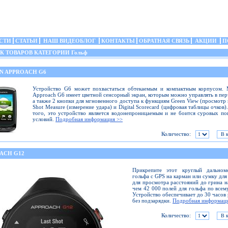
СТИ
СТАТЬИ
НАШ ВИДЕОБЛОГ
КОНТАКТЫ
ОБРАТНАЯ СВЯЗЬ
АКЦИИ
П
 ТОВАРОВ КАТЕГОРИИ Гольф
N APPROACH G6
Устройство G6 может похвастаться обтекаемым и компактным корпусом. 
Approach G6 имеет цветной сенсорный экран, которым можно управлять в пер
а также 2 кнопки для мгновенного доступа к функциям Green View (просмотр 
Shot Measure (измерение удара) и Digital Scorecard (цифровая таблицы очков)
того, это устройство является водонепроницаемым и не боится суровых п
условий.
Подробная информация >>
Количество:
ACH G12
Прикрепите этот круглый дальном
гольфа с GPS на карман или сумку для
для просмотра расстояний до грина н
чем 42 000 полей для гольфа по всем
Устройство обеспечивает до 30 часов
без подзарядки.
Подробная информац
Количество: