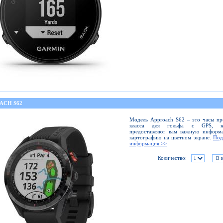
ACH S62
Модель Approach S62 – это часы пр
класса для гольфа с GPS, ко
предоставляют вам важную информ
картографию на цветном экране.
Под
информация >>
Количество: