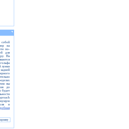
 собой
мер на
ете по-
ей для
ру. На
ваются
гольфа
й лунки
 задней
ерного
ительно
ределах
тим вы
ния до
о будет
ьности
pproach
екущую
оля и
робная