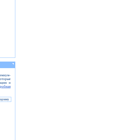
емиум-
торые
ацию и
робная