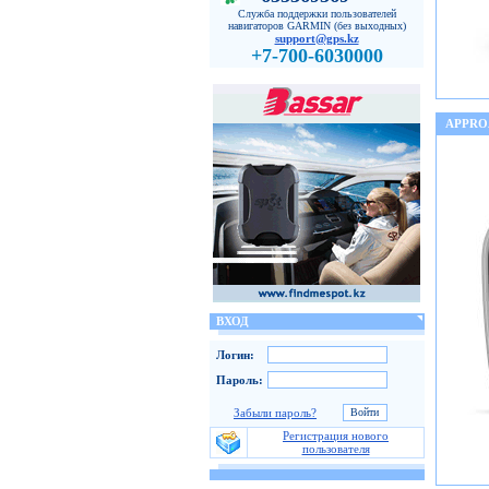
Служба поддержки пользователей
навигаторов GARMIN (без выходных)
support@gps.kz
+7-700-6030000
APPRO
ВХОД
Логин:
Пароль:
Забыли пароль?
Регистрация нового
пользователя