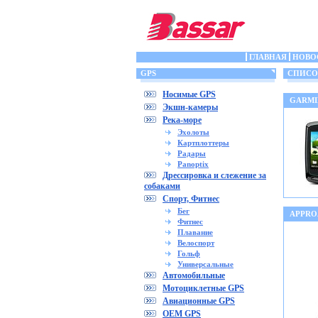
ГЛАВНАЯ
НОВО
GPS
СПИСОК
Носимые GPS
GARMI
Экшн-камеры
Река-море
Эхолоты
Картплоттеры
Радары
Panoptix
Дрессировка и слежение за
собаками
Спорт, Фитнес
Бег
APPRO
Фитнес
Плавание
Велоспорт
Гольф
Универсальные
Автомобильные
Мотоциклетные GPS
Авиационные GPS
OEM GPS