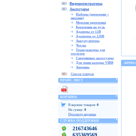
Видеорегистраторы
Аксессуары
Наборы (крепление +
питание)
Морские крепления
Крепления на руль
Адаперы от 12В
Адаптеры от 220В
Аккумуляторы
Чехлы
Трансдьюсеры для
эхолотов
Спортивные аксессуары
Для экшн-камеры VIRB
APPRO
Антенны
Список товаров
ПРАЙС ЛИСТ
КОРЗИНА
В корзине товаров:
0
На сумму:
0
Просмотр корзины
СЛУЖБА ПОДДЕРЖКИ
216743646
635369569