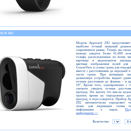
ACH Z82
Модель Approach Z82 представляет
наиболее точный лазерный дально
современном рынке. Теперь вы смож
новому увидеть более 41,000 пол
гольфа, расположенных по всему ми
картинку в видоискателе наклады
цветные изображения полей для 
CourseView и схемы грина для текуще
вместе с расстояниями до передней и
части грина. При активации лаз
дальномера устройство выдает удив
точные расстояния до флажка – в п
10”. Кроме того, одновременно с э
сможете увидеть точные расстоя
преград. Это значит, что вам не нужн
тратить время на определение дал
преград, и игра ускорится. Прибор A
Z82 автоматически определяет т
лунку для индикации схемы п
информации о парах.
Под
информация >>
Количество: