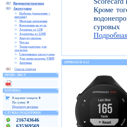
Scorecard
Видеорегистраторы
Кроме тог
Аксессуары
Наборы (крепление +
водонепр
питание)
Морские крепления
суровых
Крепления на руль
Адаперы от 12В
Подробна
Адаптеры от 220В
Аккумуляторы
Чехлы
Трансдьюсеры для
эхолотов
Спортивные аксессуары
Для экшн-камеры VIRB
APPROACH G12
Антенны
Список товаров
ПРАЙС ЛИСТ
КОРЗИНА
В корзине товаров:
0
На сумму:
0
Просмотр корзины
СЛУЖБА ПОДДЕРЖКИ
216743646
635369569