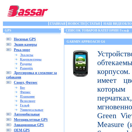
ГЛАВНАЯ
НОВОСТИ
СТАТЬИ
НАШ ВИДЕОБЛО
GPS
СПИСОК ТОВАРОВ КАТЕГОРИИ Гольф
Носимые GPS
GARMIN APPROACH G6
Экшн-камеры
Река-море
Устройств
Эхолоты
Картплоттеры
обтека
Радары
Panoptix
корпусо
Дрессировка и слежение за
собаками
имеет цв
Спорт, Фитнес
которым
Бег
Фитнес
перчатка
Плавание
Велоспорт
мгновенн
Гольф
Универсальные
Green Vie
Автомобильные
Мотоциклетные GPS
Measure (
Авиационные GPS
OEM GPS