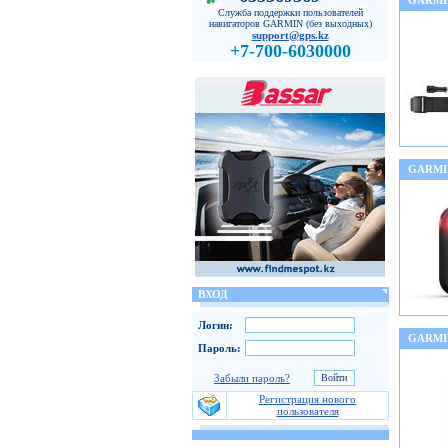
GARMI
Служба поддержки пользователей
навигаторов GARMIN (без выходных)
support@gps.kz
+7-700-6030000
GARMI
ВХОД
Логин:
GARMI
Пароль:
Забыли пароль?
Регистрация нового
пользователя