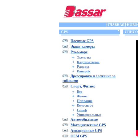
ГЛАВНАЯ
НОВО
GPS
СПИСОК
Носимые GPS
Экшн-камеры
Река-море
Эхолоты
Картплоттеры
Радары
Panoptix
Дрессировка и слежение за
собаками
Спорт, Фитнес
Бег
Фитнес
Плавание
Велоспорт
Гольф
Универсальные
Автомобильные
Мотоциклетные GPS
Авиационные GPS
OEM GPS