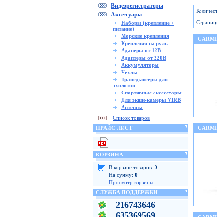
Видеорегистраторы
Количест
Аксессуары
Страниц
Наборы (крепление +
питание)
Морские крепления
GARMI
Крепления на руль
Адаперы от 12В
Адаптеры от 220В
Аккумуляторы
Чехлы
Трансдьюсеры для
эхолотов
Спортивные аксессуары
Для экшн-камеры VIRB
Антенны
Список товаров
ПРАЙС ЛИСТ
GARMI
КОРЗИНА
В корзине товаров:
0
На сумму:
0
Просмотр корзины
СЛУЖБА ПОДДЕРЖКИ
216743646
635369569