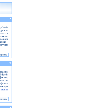
а Varia
dge или
ющихся
зовании
ажает
щения -
портных
 задним
Edge®,
фоном,
вах на
ртфоном
годаря
рмация