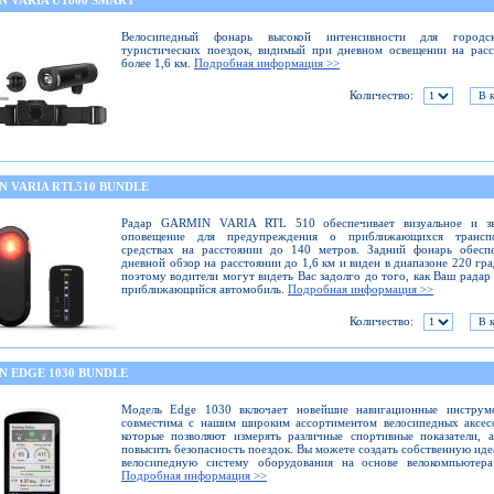
N VARIA UT800 SMART
Велосипедный фонарь высокой интенсивности для город
туристических поездок, видимый при дневном освещении на рас
более 1,6 км.
Подробная информация >>
Количество:
N VARIA RTL510 BUNDLE
Радар GARMIN VARIA RTL 510 обеспечивает визуальное и зв
оповещение для предупреждения о приближающихся трансп
средствах на расстоянии до 140 метров. Задний фонарь обеспе
дневной обзор на расстоянии до 1,6 км и виден в диапазоне 220 гра
поэтому водители могут видеть Вас задолго до того, как Ваш радар
приближающийся автомобиль.
Подробная информация >>
Количество:
N EDGE 1030 BUNDLE
Модель Edge 1030 включает новейшие навигационные инструм
совместима с нашим широким ассортиментом велосипедных аксес
которые позволяют измерять различные спортивные показатели, 
повысить безопасность поездок. Вы можете создать собственную ид
велосипедную систему оборудования на основе велокомпьютера
Подробная информация >>