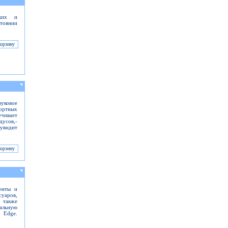
ских и
стоянии
уковое
ортных
чивает
дусов,-
 увидит
енты и
суаров,
а также
еальную
 Edge.