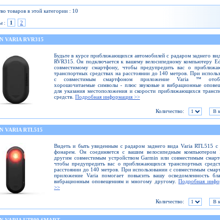
во товаров в этой категории : 10
ы :
1
2
N VARIA RVR315
Будьте в курсе приближающихся автомобилей с радаром заднего вид
RVR315. Он подключается к вашему велосипедному компьютеру E
совместимому смартфону, чтобы предупредить вас о приближа
транспортных средствах на расстоянии до 140 метров. При исполь
с совместимым смартфоном приложение Varia ™ отобр
хорошочитаемые символы - плюс звуковые и вибрационные опове
для указания местоположения и скорости приближающихся транс
средств.
Подробная информация >>
Количество:
N VARIA RTL515
Видеть и быть увиденным с радаром заднего вида Varia RTL515 с
фонарем. Он соединяется с вашим велосипедным компьютером 
другим совместимым устройством Garmin или совместимым смарт
чтобы предупредить вас о приближающихся транспортных средст
расстоянии до 140 метров. При использовании с совместимым сма
приложение Varia помогает повысить вашу осведомленность бла
вибрационным оповещениям и многому другому.
Подробная инфо
>>
Количество: