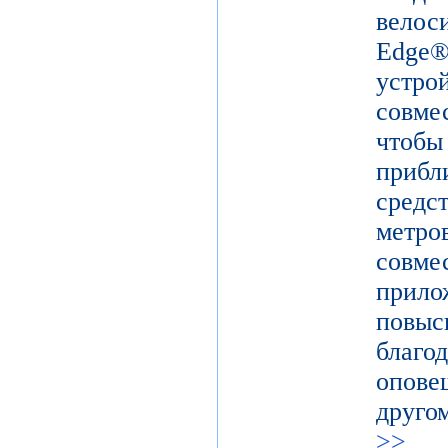
вело
Edge
устр
совм
чтоб
прибл
средс
метро
совм
прил
повыс
благ
опов
друго
>>