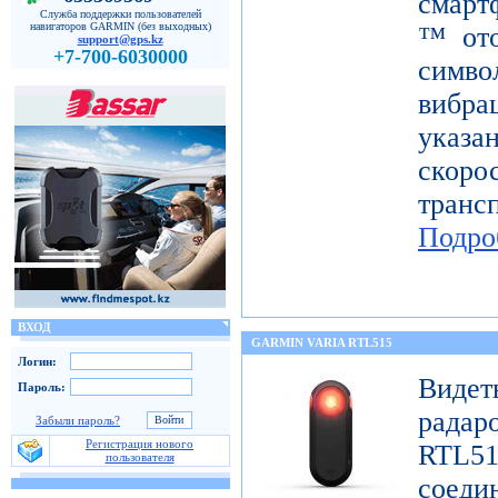
смарт
Служба поддержки пользователей
навигаторов GARMIN (без выходных)
™ ото
support@gps.kz
+7-700-6030000
симв
вибра
указ
скор
тран
Подро
ВХОД
GARMIN VARIA RTL515
Логин:
Виде
Пароль:
радар
Забыли пароль?
Регистрация нового
RTL51
пользователя
сое