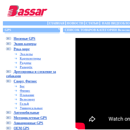
ГЛАВНАЯ
НОВОСТИ
СТАТЬИ
НАШ ВИДЕОБЛО
GPS
СПИСОК ТОВАРОВ КАТЕГОРИИ Велоспо
Носимые GPS
Экшн-камеры
Река-море
Эхолоты
Картплоттеры
Радары
Panoptix
Дрессировка и слежение за
собаками
Спорт, Фитнес
Бег
Фитнес
Плавание
Велоспорт
Гольф
Универсальные
Автомобильные
Мотоциклетные GPS
Авиационные GPS
OEM GPS