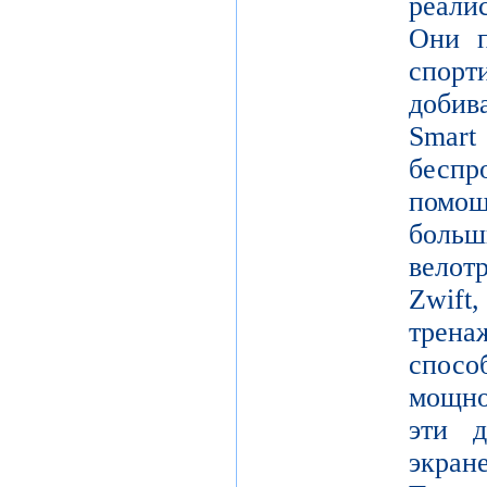
реали
Они п
спор
добив
Smar
беспр
помощ
больш
вело
Zwift
трен
спосо
мощно
эти д
экр