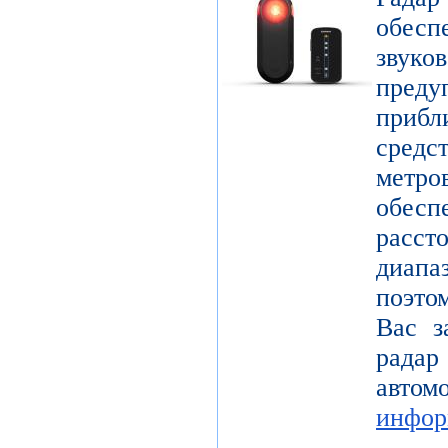
обес
звук
пре
прибл
средс
метр
обесп
расст
диап
поэто
Вас з
радар
авт
инфор