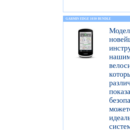
GARMIN EDGE 1030 BUNDLE
Моде
нове
инстр
нашим
вело
котор
раз
показ
безо
может
идеа
систе