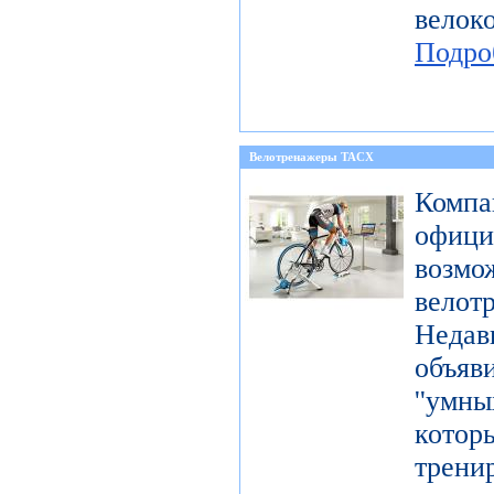
вел
Подро
Велотренажеры TACX
Компа
офиц
возмо
велот
Неда
объя
''умн
кото
тре