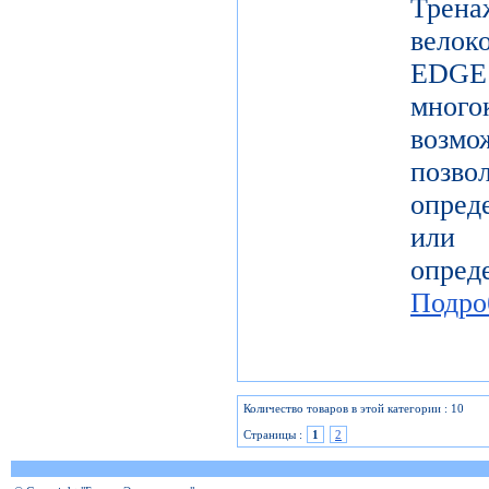
Трена
вело
EDGE 
мног
возм
позв
опред
или
опр
Подро
Количество товаров в этой категории : 10
Страницы :
1
2