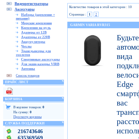
Видеорегистраторы
Количество товаров в этой категории : 10
Аксессуары
Страницы :
1
2
Наборы (крепление +
питание)
Морские крепления
GARMIN VARIA RVR315
Крепления на руль
Адаперы от 12В
Будьт
Адаптеры от 220В
Аккумуляторы
автом
Чехлы
Трансдьюсеры для
вида
эхолотов
Спортивные аксессуары
подк
Для экшн-камеры VIRB
Антенны
вело
Список товаров
Edge
ПРАЙС ЛИСТ
смарт
КОРЗИНА
вас
В корзине товаров:
0
тран
На сумму:
0
Просмотр корзины
расст
СЛУЖБА ПОДДЕРЖКИ
испол
216743646
635369569