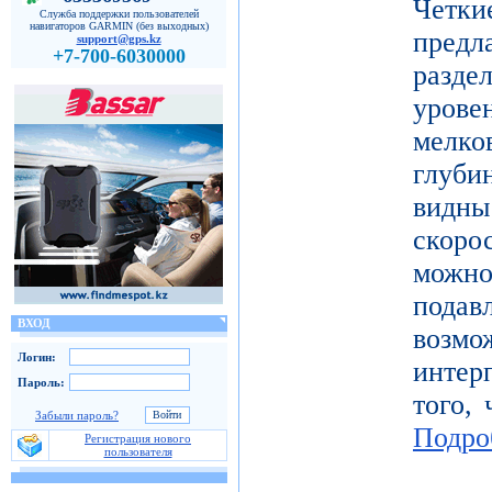
Четк
Служба поддержки пользователей
навигаторов GARMIN (без выходных)
пред
support@gps.kz
+7-700-6030000
разде
уров
мелк
глуби
видн
скоро
можн
под
ВХОД
возм
Логин:
инте
Пароль:
того, 
Забыли пароль?
Подро
Регистрация нового
пользователя