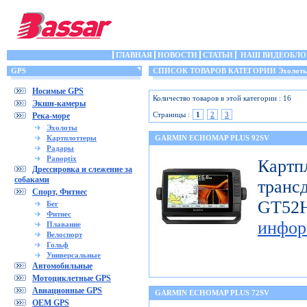
ГЛАВНАЯ
НОВОСТИ
СТАТЬИ
НАШ ВИДЕОБЛО
GPS
СПИСОК ТОВАРОВ КАТЕГОРИИ Эхолот
Носимые GPS
Количество товаров в этой категории : 16
Экшн-камеры
Страницы :
1
2
3
Река-море
Эхолоты
Картплоттеры
GARMIN ECHOMAP PLUS 92SV
Радары
Panoptix
Картп
Дрессировка и слежение за
собаками
транс
Спорт, Фитнес
GT
Бег
Фитнес
инфор
Плавание
Велоспорт
Гольф
Универсальные
Автомобильные
Мотоциклетные GPS
Авиационные GPS
GARMIN ECHOMAP PLUS 72SV
OEM GPS