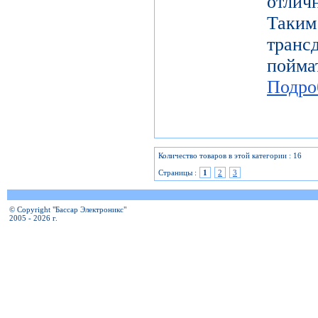
отлич
Таки
тран
пой
Подро
Количество товаров в этой категории : 16
Страницы :
1
2
3
© Copyright "Бассар Электроникс"
2005 - 2026 г.