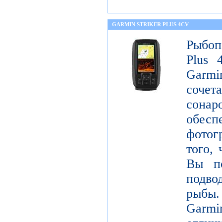
GARMIN STRIKER PLUS 4CV
Рыбоп
Plus 
Garm
соче
сонар
обе
фотог
того, 
Вы по
подво
рыбы
Garm