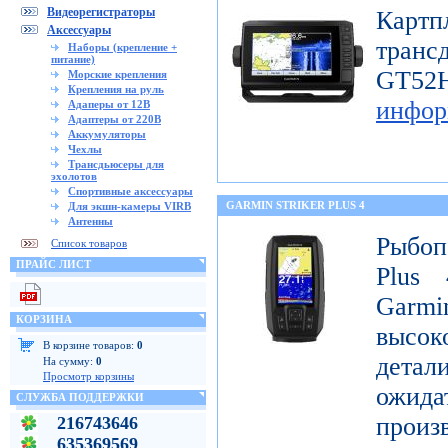
Видеорегистраторы
Картп
Аксессуары
транс
Наборы (крепление +
питание)
GT
Морские крепления
Крепления на руль
инфор
Адаперы от 12В
Адаптеры от 220В
Аккумуляторы
Чехлы
Трансдьюсеры для
эхолотов
Спортивные аксессуары
GARMIN STRIKER PLUS 4
Для экшн-камеры VIRB
Антенны
Рыбоп
Список товаров
ПРАЙС ЛИСТ
Plus 
Garmi
КОРЗИНА
высок
В корзине товаров:
0
детал
На сумму:
0
Просмотр корзины
ожи
СЛУЖБА ПОДДЕРЖКИ
произ
216743646
635369569