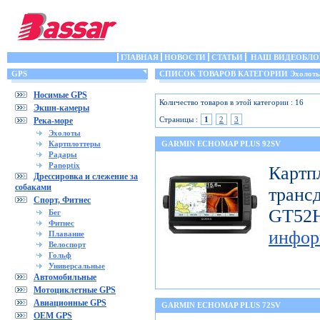
ГЛАВНАЯ
НОВОСТИ
СТАТЬИ
НАШ ВИДЕОБЛО
GPS
СПИСОК ТОВАРОВ КАТЕГОРИИ Эхолот
Носимые GPS
Количество товаров в этой категории : 16
Экшн-камеры
Страницы :
1
2
3
Река-море
Эхолоты
Картплоттеры
GARMIN ECHOMAP PLUS 92SV
Радары
Panoptix
Картп
Дрессировка и слежение за
собаками
транс
Спорт, Фитнес
GT
Бег
Фитнес
инфор
Плавание
Велоспорт
Гольф
Универсальные
Автомобильные
Мотоциклетные GPS
Авиационные GPS
GARMIN ECHOMAP PLUS 72SV
OEM GPS