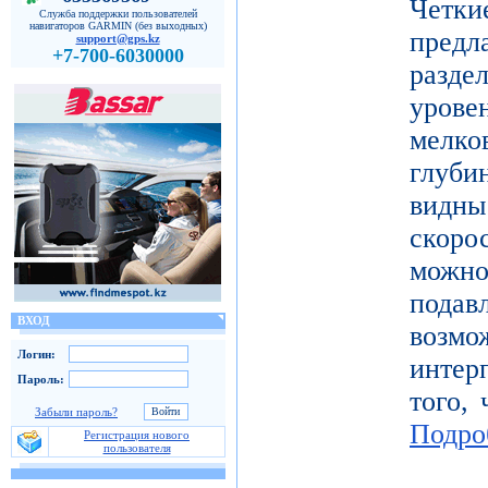
Четк
Служба поддержки пользователей
навигаторов GARMIN (без выходных)
пред
support@gps.kz
+7-700-6030000
разде
уров
мелк
глуби
видн
скоро
можн
под
ВХОД
возм
Логин:
инте
Пароль:
того, 
Забыли пароль?
Подро
Регистрация нового
пользователя