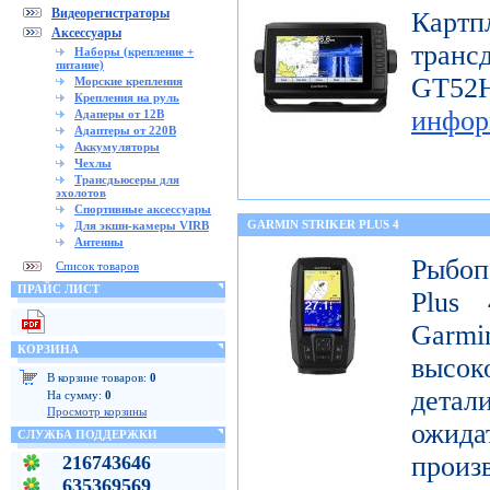
Видеорегистраторы
Картп
Аксессуары
транс
Наборы (крепление +
питание)
GT
Морские крепления
Крепления на руль
инфор
Адаперы от 12В
Адаптеры от 220В
Аккумуляторы
Чехлы
Трансдьюсеры для
эхолотов
Спортивные аксессуары
GARMIN STRIKER PLUS 4
Для экшн-камеры VIRB
Антенны
Рыбоп
Список товаров
ПРАЙС ЛИСТ
Plus 
Garmi
КОРЗИНА
высок
В корзине товаров:
0
детал
На сумму:
0
Просмотр корзины
ожи
СЛУЖБА ПОДДЕРЖКИ
произ
216743646
635369569