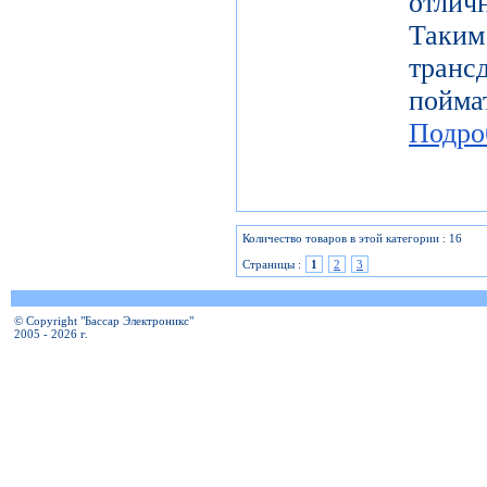
отлич
Таки
тран
пой
Подро
Количество товаров в этой категории : 16
Страницы :
1
2
3
© Copyright "Бассар Электроникс"
2005 - 2026 г.