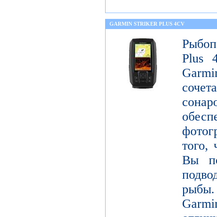
GARMIN STRIKER PLUS 4CV
Рыбоп
Plus 
Garm
соче
сонар
обе
фотог
того, 
Вы по
подво
рыбы
Garm