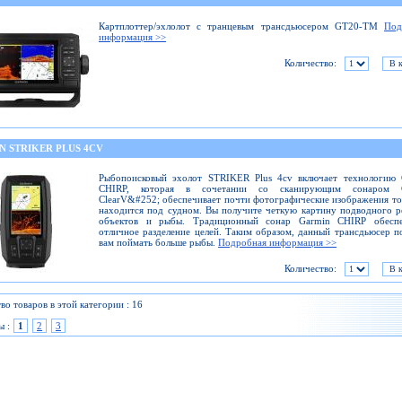
Картплоттер/эхлолот с транцевым трансдьюсером GT20-TM
Под
информация >>
Количество:
N STRIKER PLUS 4CV
Рыбопоисковый эхолот STRIKER Plus 4cv включает технологию 
CHIRP, которая в сочетании со сканирующим сонаром 
ClearV&#252; обеспечивает почти фотографические изображения то
находится под судном. Вы получите четкую картину подводного р
объектов и рыбы. Традиционный сонар Garmin CHIRP обеспе
отличное разделение целей. Таким образом, данный трансдьюсер 
вам поймать больше рыбы.
Подробная информация >>
Количество:
во товаров в этой категории : 16
ы :
1
2
3