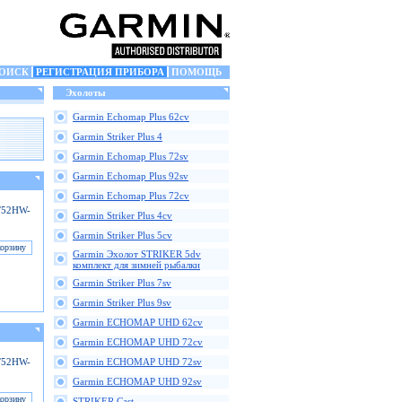
ОИСК
РЕГИСТРАЦИЯ ПРИБОРА
ПОМОЩЬ
Эхолоты
Garmin Echomap Plus 62cv
Garmin Striker Plus 4
Garmin Echomap Plus 72sv
Garmin Echomap Plus 92sv
Garmin Echomap Plus 72cv
GT52HW-
Garmin Striker Plus 4cv
Garmin Striker Plus 5cv
Garmin Эхолот STRIKER 5dv
комплект для зимней рыбалки
Garmin Striker Plus 7sv
Garmin Striker Plus 9sv
Garmin ECHOMAP UHD 62cv
Garmin ECHOMAP UHD 72cv
GT52HW-
Garmin ECHOMAP UHD 72sv
Garmin ECHOMAP UHD 92sv
STRIKER Cast