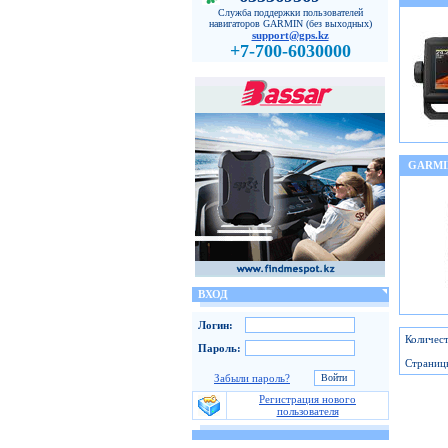
Служба поддержки пользователей
навигаторов GARMIN (без выходных)
support@gps.kz
+7-700-6030000
GARMI
ВХОД
Логин:
Количест
Пароль:
Страниц
Забыли пароль?
Регистрация нового
пользователя