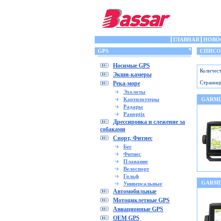
ГЛАВНАЯ
НОВО
GPS
СПИСОК
Носимые GPS
Количест
Экшн-камеры
Страниц
Река-море
Эхолоты
Картплоттеры
GARMI
Радары
Panoptix
Дрессировка и слежение за
собаками
Спорт, Фитнес
Бег
Фитнес
Плавание
Велоспорт
Гольф
GARMI
Универсальные
Автомобильные
Мотоциклетные GPS
Авиационные GPS
OEM GPS