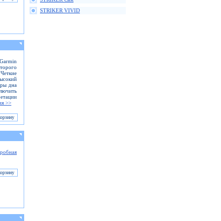
STRIKER VIVID
Garmin
оторого
Четкие
высокий
уры дна
ключить
ретации
ия >>
робная