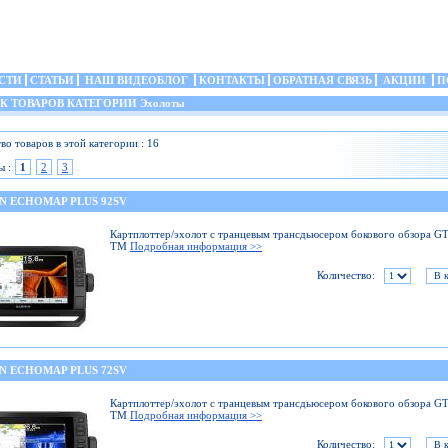
СТИ
СТАТЬИ
НАШ ВИДЕОБЛОГ
КОНТАКТЫ
ОБРАТНАЯ СВЯЗЬ
АКЦИИ
П
 ТОВАРОВ КАТЕГОРИИ Эхолоты
во товаров в этой категории : 16
ы :
1
2
3
N ECHOMAP PLUS 92SV
Картплоттер/эхолот с транцевым трансдьюсером бокового обзора 
TM
Подробная информация >>
Количество:
N ECHOMAP PLUS 72SV
Картплоттер/эхолот с транцевым трансдьюсером бокового обзора 
TM
Подробная информация >>
Количество: