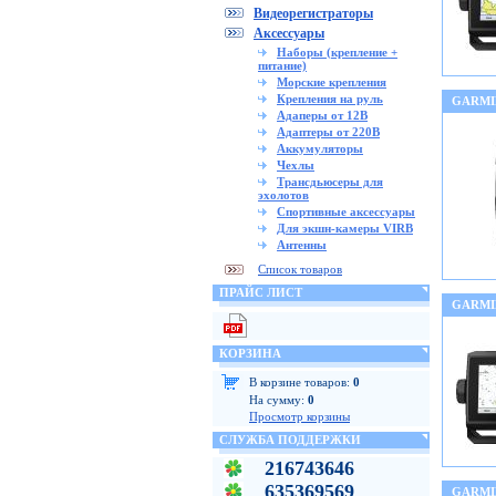
Видеорегистраторы
Аксессуары
Наборы (крепление +
питание)
Морские крепления
Крепления на руль
GARMIN
Адаперы от 12В
Адаптеры от 220В
Аккумуляторы
Чехлы
Трансдьюсеры для
эхолотов
Спортивные аксессуары
Для экшн-камеры VIRB
Антенны
Список товаров
ПРАЙС ЛИСТ
GARMI
КОРЗИНА
В корзине товаров:
0
На сумму:
0
Просмотр корзины
СЛУЖБА ПОДДЕРЖКИ
216743646
635369569
GARMI