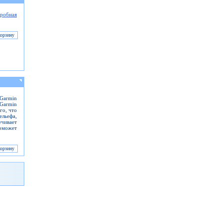
робная
Garmin
Garmin
го, что
ельефа,
чивает
поможет