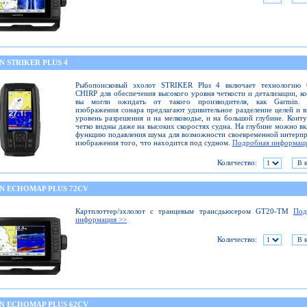
 STRIKER PLUS 4
Рыбопоисковый эхолот STRIKER Plus 4 включает технологию 
CHIRP для обеспечения высокого уровня четкости и детализации, к
вы могли ожидать от такого производителя, как Garmin. 
изображения сонара предлагают удивительное разделение целей и 
уровень разрешения и на мелководье, и на большой глубине. Конт
четко видны даже на высоких скоростях судна. На глубине можно в
функцию подавления шума для возможности своевременной интерп
изображения того, что находится под судном.
Подробная информац
Количество:
N ECHOMAP PLUS 72CV
Картплоттер/эхлолот с транцевым трансдьюсером GT20-TM
Под
информация >>
Количество:
N ECHOMAP PLUS 62CV