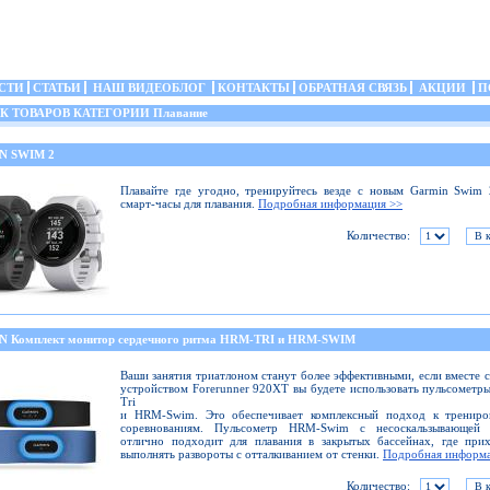
СТИ
СТАТЬИ
НАШ ВИДЕОБЛОГ
КОНТАКТЫ
ОБРАТНАЯ СВЯЗЬ
АКЦИИ
П
 ТОВАРОВ КАТЕГОРИИ Плавание
N SWIM 2
Плавайте где угодно, тренируйтесь везде с новым Garmin Swim
смарт-часы для плавания.
Подробная информация >>
Количество:
 Комплект монитор сердечного ритма HRM-TRI и HRM-SWIM
Ваши занятия триатлоном станут более эффективными, если вместе 
устройством Forerunner 920XT вы будете использовать пульсомет
Tri
и HRM-Swim. Это обеспечивает комплексный подход к трениро
соревнованиям. Пульсометр HRM-Swim с несоскальзывающей 
отлично подходит для плавания в закрытых бассейнах, где при
выполнять развороты с отталкиванием от стенки.
Подробная информа
Количество: