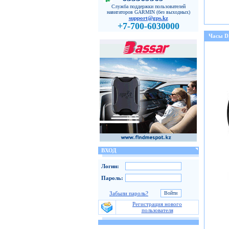
Служба поддержки пользователей
навигаторов GARMIN (без выходных)
support@gps.kz
+7-700-6030000
Часы 
ВХОД
Логин:
Пароль:
Забыли пароль?
Регистрация нового
пользователя