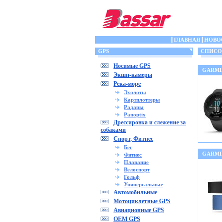
ГЛАВНАЯ
НОВО
GPS
СПИСОК
Носимые GPS
GARMI
Экшн-камеры
Река-море
Эхолоты
Картплоттеры
Радары
Panoptix
Дрессировка и слежение за
собаками
Спорт, Фитнес
Бег
GARMIN
Фитнес
Плавание
Велоспорт
Гольф
Универсальные
Автомобильные
Мотоциклетные GPS
Авиационные GPS
OEM GPS