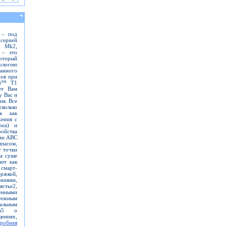
 – под
серией
t Mk2,
 – это
оторый
логию
нного
ров при
nt™ T1
ет Вам
у Вас и
ия. Все
колько
ак как
ения c
nea) и
ойства
ами ABC
пасом,
т точки
а суше
ют как
смарт-
жкой,
ниями,
стье2,
нными
тежным
альным
ями5 о
ниях,
робная