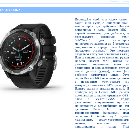
DESCENT MK2
Исследуйте свой мир сдвух строн
водой и на суше, с инновационной 
компьютеров для дайвинга Descen
встроенных в часы. Descent Mk2i
первый компьютер для дайвинга, к
представляет сонарную техно
SubWave™ для интегрирова
мониторинга давления до 5 резервуа
сопряжении с передатчиком Desce
(продается отдельно). Это позволя
следить за статусом оставшегося газа 
Ваших напарников во время погружен
модели Descent MK2 имеют нес
режимов погружения, таких к
одиночные и множественные погруж
газом, датчик (gauge), апноэ (ap
ребризер замкнутого цикла. Устр
серии Descent Mk2 оснащены датчик
с подводным трех-осевым ком
который, совместно с GPS, фиксируе
Вашего входа и выхода из воды1. Н
приборы серии Descent Mk2 работа
премиальные мультиспортивные GPS 
часы с мульти-GNSS поддер
различными спортивными приложе
мониторингом сердцебиения на запя
датчиком Pulse Ox3, расшире
тренировочными функциями, пла
сервисом 4 Garmin Pay™, музык
хранилищем, смарт-уведомлени
звонках, такстовых сообще
напоминаниях и мн.др.
Под