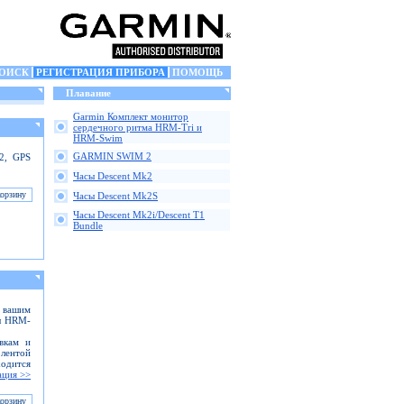
ОИСК
РЕГИСТРАЦИЯ ПРИБОРА
ПОМОЩЬ
Плавание
Garmin Комплект монитор
сердечного ритма HRM-Tri и
HRM-Swim
GARMIN SWIM 2
 2, GPS
Часы Descent Mk2
Часы Descent Mk2S
Часы Descent Mk2i/Descent T1
Bundle
с вашим
ры HRM-
вкам и
лентой
ходится
ция >>