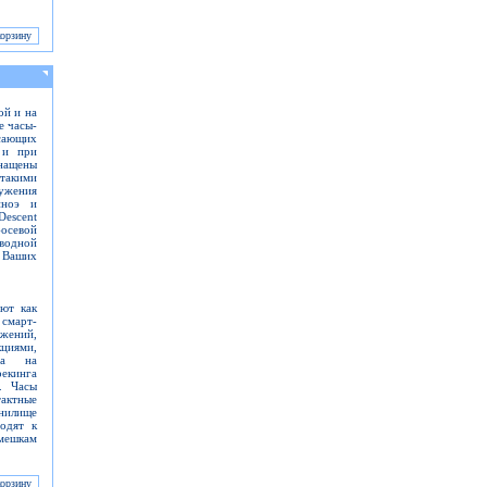
ой и на
е часы-
ясающих
 и при
нащены
такими
ужения
пноэ и
escent
осевой
водной
 Ваших
ют как
смарт-
ожений,
циями,
ма на
рекинга
. Часы
ктные
нилище
одят к
мешкам