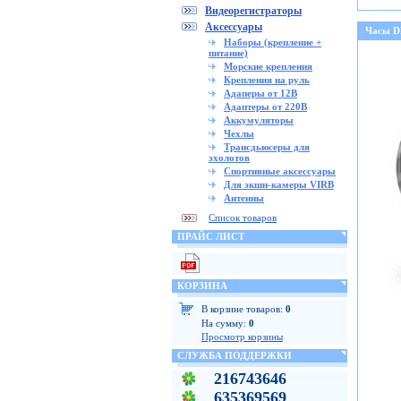
Видеорегистраторы
Аксессуары
Часы 
Наборы (крепление +
питание)
Морские крепления
Крепления на руль
Адаперы от 12В
Адаптеры от 220В
Аккумуляторы
Чехлы
Трансдьюсеры для
эхолотов
Спортивные аксессуары
Для экшн-камеры VIRB
Антенны
Список товаров
ПРАЙС ЛИСТ
КОРЗИНА
В корзине товаров:
0
На сумму:
0
Просмотр корзины
СЛУЖБА ПОДДЕРЖКИ
216743646
635369569