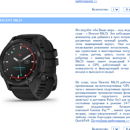
информация >>
Количество:
DESCENT MK2S
Исследуйте оба Ваши мира – под вод
суше – с Descent Mk2S. Эти небольши
компьютер для дайвинга в трех потр
расцветках имеют нежный дизайн,
этом защищенный корпус. Они ос
несколькими режимами погружения, 
как одиночные и многократные погр
с газом, датчик, апноэ, охота а
ребризер с замкнутым контуром. D
Mk2S также имеет подводный 3-
компас и GPS, работающий на 
поверхности и фиксирующий точки
входов и выходов из воды1.
На суше, часы Descent Mk2S работа
премиальные мультиспортивные GPS 
часы с множеством спортивных прил
расширенными тренировочными функ
мониторингом сердечного рит
запястье2 и датчиком Pulse Ox3 для т
состояния здоровья в режиме 24/7
также поддерживают бесконта
платежи4 Garmin Pay™ , имеют хра
музыки, смарт-уведомления5 и подх
любому стилю благодаря сменным ре
QuickFit®.
Подробная информация >>
Количество: