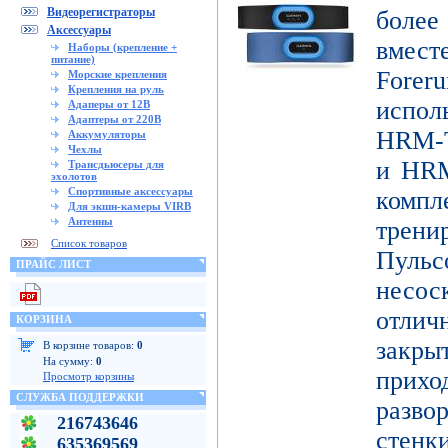
Видеорегистраторы
боле
Аксессуары
вмест
Наборы (крепление +
питание)
Forer
Морские крепления
Крепления на руль
испо
Адаперы от 12В
Адаптеры от 220В
HRM-T
Аккумуляторы
Чехлы
и HRM
Трансдьюсеры для
эхолотов
Спортивные аксессуары
ком
Для экшн-камеры VIRB
Антенны
трени
Список товаров
Пуль
ПРАЙС ЛИСТ
несо
отличн
КОРЗИНА
закр
В корзине товаров:
0
На сумму:
0
при
Просмотр корзины
СЛУЖБА ПОДДЕРЖКИ
разво
216743646
стенк
635369569