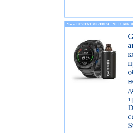
Часы DESCENT MK2I/DESCENT T1 BUND
а
к
о
н
д
т
D
с