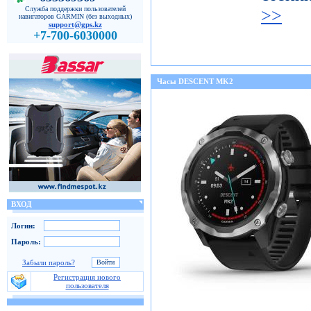
Служба поддержки пользователей
>>
навигаторов GARMIN (без выходных)
support@gps.kz
+7-700-6030000
Часы DESCENT MK2
ВХОД
Логин:
Пароль:
Забыли пароль?
Регистрация нового
пользователя