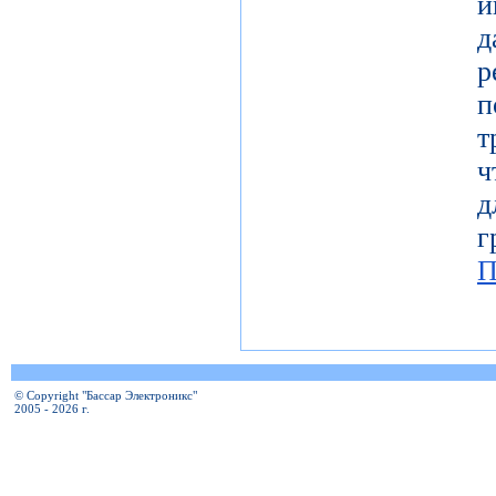
и
т
ч
д
г
П
© Copyright "Бассар Электроникс"
2005 - 2026 г.