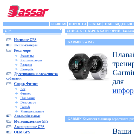
ГЛАВНАЯ
НОВОСТИ
СТАТЬИ
НАШ ВИДЕОБЛО
GPS
СПИСОК ТОВАРОВ КАТЕГОРИИ Плаван
Носимые GPS
GARMIN SWIM 2
Экшн-камеры
Река-море
Пла
Эхолоты
Картплоттеры
трени
Радары
Panoptix
Garmi
Дрессировка и слежение за
собаками
для
Спорт, Фитнес
инфор
Бег
Фитнес
Плавание
Велоспорт
Гольф
Универсальные
Автомобильные
GARMIN Комплект монитор сердечного 
Мотоциклетные GPS
Авиационные GPS
Ваши 
OEM GPS