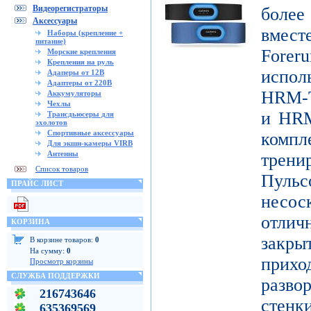
Видеорегистраторы
боле
Аксессуары
вмест
Наборы (крепление +
питание)
Forer
Морские крепления
Крепления на руль
испо
Адаперы от 12В
Адаптеры от 220В
HRM-T
Аккумуляторы
Чехлы
и HRM
Трансдьюсеры для
эхолотов
Спортивные аксессуары
ком
Для экшн-камеры VIRB
Антенны
трени
Список товаров
Пуль
ПРАЙС ЛИСТ
несо
отличн
КОРЗИНА
закр
В корзине товаров:
0
На сумму:
0
при
Просмотр корзины
СЛУЖБА ПОДДЕРЖКИ
разво
216743646
стенк
635369569