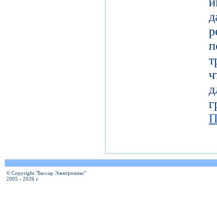
и
т
ч
д
г
П
© Copyright "Бассар Электроникс"
2005 - 2026 г.