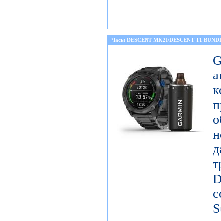
Часы DESCENT MK2I/DESCENT T1 BUND
а
к
о
н
д
т
D
с