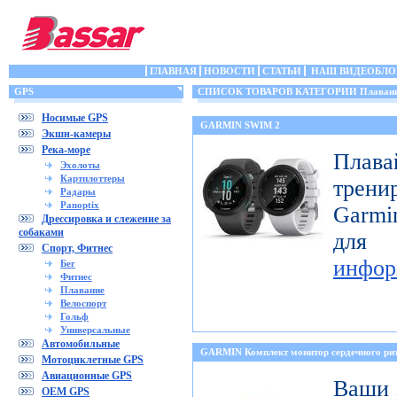
ГЛАВНАЯ
НОВОСТИ
СТАТЬИ
НАШ ВИДЕОБЛО
GPS
СПИСОК ТОВАРОВ КАТЕГОРИИ Плаван
Носимые GPS
GARMIN SWIM 2
Экшн-камеры
Река-море
Пла
Эхолоты
Картплоттеры
трени
Радары
Panoptix
Garmi
Дрессировка и слежение за
собаками
для
Спорт, Фитнес
инфор
Бег
Фитнес
Плавание
Велоспорт
Гольф
Универсальные
Автомобильные
GARMIN Комплект монитор сердечного 
Мотоциклетные GPS
Авиационные GPS
Ваши 
OEM GPS