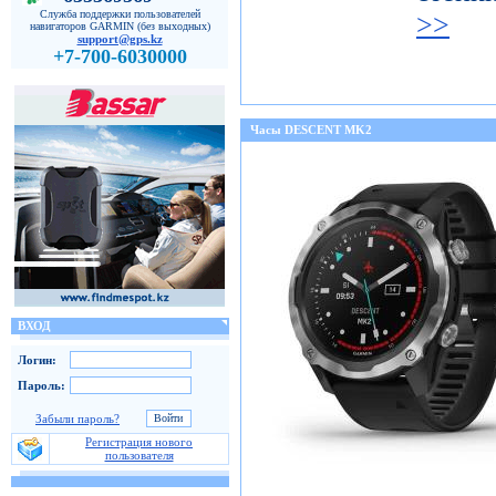
Служба поддержки пользователей
>>
навигаторов GARMIN (без выходных)
support@gps.kz
+7-700-6030000
Часы DESCENT MK2
ВХОД
Логин:
Пароль:
Забыли пароль?
Регистрация нового
пользователя