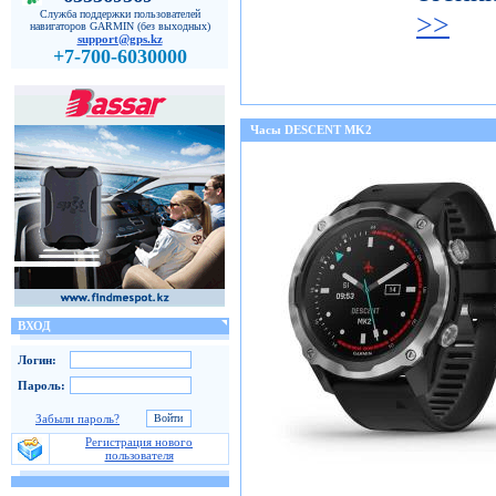
Служба поддержки пользователей
>>
навигаторов GARMIN (без выходных)
support@gps.kz
+7-700-6030000
Часы DESCENT MK2
ВХОД
Логин:
Пароль:
Забыли пароль?
Регистрация нового
пользователя