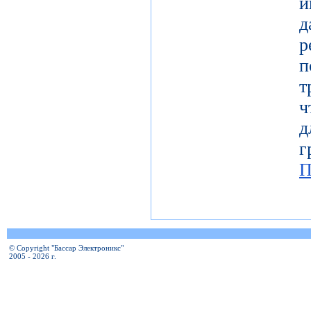
и
т
ч
д
г
П
© Copyright "Бассар Электроникс"
2005 - 2026 г.