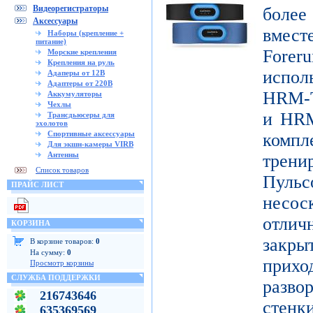
Видеорегистраторы
боле
Аксессуары
вмест
Наборы (крепление +
питание)
Forer
Морские крепления
Крепления на руль
испо
Адаперы от 12В
Адаптеры от 220В
HRM-T
Аккумуляторы
Чехлы
и HRM
Трансдьюсеры для
эхолотов
Спортивные аксессуары
ком
Для экшн-камеры VIRB
Антенны
трени
Список товаров
Пуль
ПРАЙС ЛИСТ
несо
отличн
КОРЗИНА
закр
В корзине товаров:
0
На сумму:
0
при
Просмотр корзины
СЛУЖБА ПОДДЕРЖКИ
разво
216743646
стенк
635369569