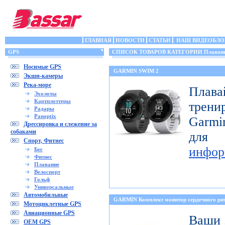
ГЛАВНАЯ
НОВОСТИ
СТАТЬИ
НАШ ВИДЕОБЛО
GPS
СПИСОК ТОВАРОВ КАТЕГОРИИ Плаван
Носимые GPS
GARMIN SWIM 2
Экшн-камеры
Река-море
Пла
Эхолоты
Картплоттеры
трени
Радары
Panoptix
Garmi
Дрессировка и слежение за
собаками
для
Спорт, Фитнес
инфор
Бег
Фитнес
Плавание
Велоспорт
Гольф
Универсальные
Автомобильные
GARMIN Комплект монитор сердечного 
Мотоциклетные GPS
Авиационные GPS
Ваши 
OEM GPS