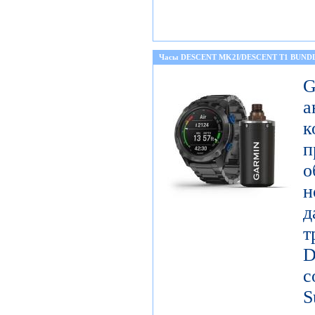
Часы DESCENT MK2I/DESCENT T1 BUND
а
к
о
н
д
т
D
с