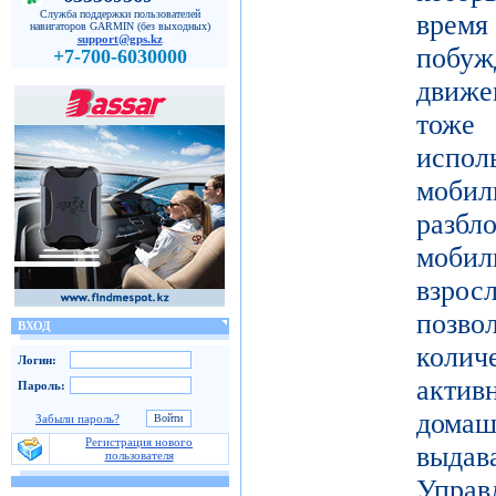
Служба поддержки пользователей
врем
навигаторов GARMIN (без выходных)
support@gps.kz
побу
+7-700-6030000
движе
тоже 
испол
моби
разб
моби
взро
поз
ВХОД
коли
Логин:
актив
Пароль:
дома
Забыли пароль?
Регистрация нового
выдав
пользователя
Упра