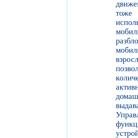
движе
тоже 
испол
моби
разб
моби
взро
поз
коли
актив
дома
выдав
Упра
функц
уст