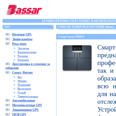
ГЛАВНАЯ
НОВОСТИ
СТАТЬИ
НАШ ВИДЕОБЛО
GPS
СПИСОК ТОВАРОВ КАТЕГОРИИ Фитнес
Носимые GPS
Смарт-весы INDEX
Экшн-камеры
Река-море
Смар
Эхолоты
Картплоттеры
пред
Радары
Panoptix
профе
Дрессировка и слежение за
собаками
так и
Спорт, Фитнес
образ
Бег
Фитнес
всю н
Плавание
Велоспорт
для н
Гольф
Универсальные
отсл
Автомобильные
Мотоциклетные GPS
Устро
Авиационные GPS
OEM GPS