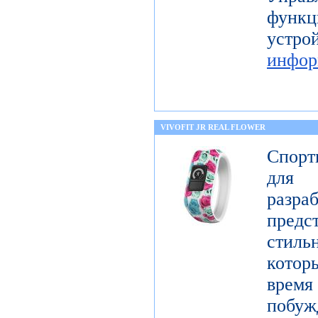
функц
уст
инфор
VIVOFIT JR REAL FLOWER
Спорт
для 
разр
предст
стиль
котор
врем
побу