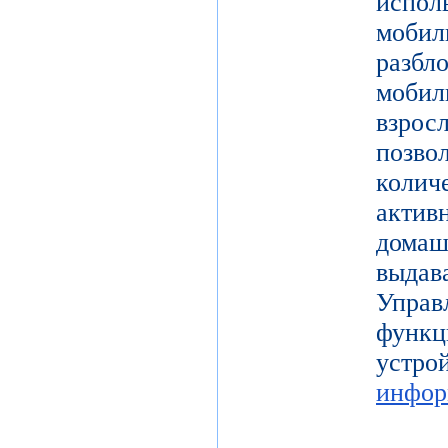
испол
моби
разб
моби
взро
поз
коли
актив
дома
выдав
Упра
функц
уст
инфор