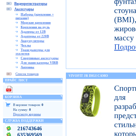
фунт
Видеорегистраторы
стоун
Аксессуары
Наборы (крепление +
(BMI
питание)
Морские крепления
жиров
Крепления на руль
Адаперы от 12В
масс
Адаптеры от 220В
Аккумуляторы
Подро
Чехлы
Трансдьюсеры для
эхолотов
Спортивные аксессуары
Для экшн-камеры VIRB
Антенны
Список товаров
VIVOFIT JR DIGI CAMO
ПРАЙС ЛИСТ
Спорт
для 
КОРЗИНА
разр
В корзине товаров:
0
На сумму:
0
предст
Просмотр корзины
СЛУЖБА ПОДДЕРЖКИ
стиль
216743646
котор
635369569