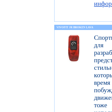
инфор
VIVOFIT JR BROKEN LAVA
Спорт
для 
разр
предст
стиль
котор
врем
побу
движе
тоже 