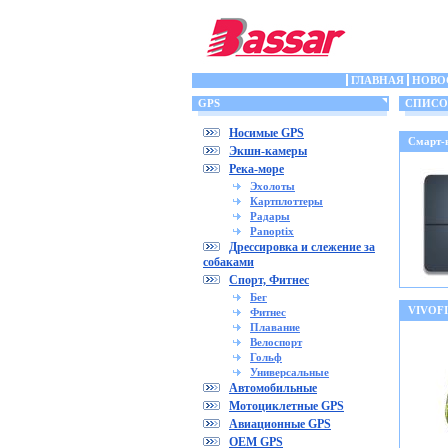
ГЛАВНАЯ
НОВО
GPS
СПИСОК
Носимые GPS
Смарт-
Экшн-камеры
Река-море
Эхолоты
Картплоттеры
Радары
Panoptix
Дрессировка и слежение за
собаками
Спорт, Фитнес
Бег
VIVOFI
Фитнес
Плавание
Велоспорт
Гольф
Универсальные
Автомобильные
Мотоциклетные GPS
Авиационные GPS
OEM GPS