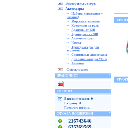
Видеорегистраторы
Аксессуары
Наборы (крепление +
питание)
VIVOF
Морские крепления
Крепления на руль
Адаперы от 12В
Адаптеры от 220В
Аккумуляторы
Чехлы
Трансдьюсеры для
эхолотов
Спортивные аксессуары
Для экшн-камеры VIRB
Антенны
Список товаров
ПРАЙС ЛИСТ
VIVOF
КОРЗИНА
В корзине товаров:
0
На сумму:
0
Просмотр корзины
СЛУЖБА ПОДДЕРЖКИ
216743646
635369569