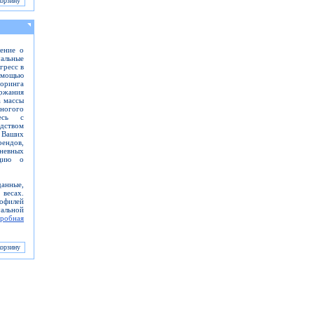
ление о
уальные
гресс в
омощью
оринга
ржания
а массы
многого
тесь с
дством
 Ваших
ендов,
невных
ацию о
данные,
весах.
рофилей
льной
робная