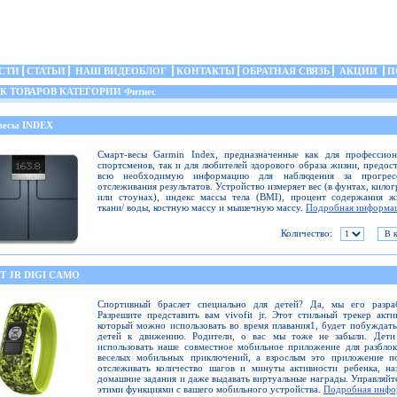
СТИ
СТАТЬИ
НАШ ВИДЕОБЛОГ
КОНТАКТЫ
ОБРАТНАЯ СВЯЗЬ
АКЦИИ
П
 ТОВАРОВ КАТЕГОРИИ Фитнес
весы INDEX
Смарт-весы Garmin Index, предназначенные как для профессион
спортсменов, так и для любителей здорового образа жизни, предос
всю необходимую информацию для наблюдения за прогре
отслеживания результатов. Устройство измеряет вес (в фунтах, кило
или стоунах), индекс массы тела (BMI), процент содержания ж
ткани/ воды, костную массу и мышечную массу.
Подробная информа
Количество:
T JR DIGI CAMO
Спортивный браслет специально для детей? Да, мы его разраб
Разрешите представить вам vivofit jr. Этот стильный трекер акти
который можно использовать во время плавания1, будет побуждат
детей к движению. Родители, о вас мы тоже не забыли. Дети
использовать наше совместное мобильное приложение для разбло
веселых мобильных приключений, а взрослым это приложение по
отслеживать количество шагов и минуты активности ребенка, на
домашние задания и даже выдавать виртуальные награды. Управляйт
этими функциями с вашего мобильного устройства.
Подробная инфо