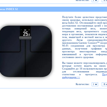
Количество:
весы INDEX S2
Получите более целостное представ
своем здоровье, используя интеллект
весы Index S2. Отслеживайте свой про
достижении поставленных целей с п
точных измерений веса, монит
тенденции веса, процентного соде
жира в организме, показателя индекс
тела, мышечной и костной массы и 
другого. Легко синхронизируй
приложением Garmin Connect™ посре
Wi-Fi соединения для просмотра
данных, получения графиков тр
просмотра многократных ежед
взвешиваний и прочую информ
состоянии своего здоровья.
Вы также можете персонализировать 
которые хотите видеть на своих 
Создавайте до 16 пользовательских п
для отслеживания индивидуа
статистики и прогресса.
Под
информация >>
Количество: