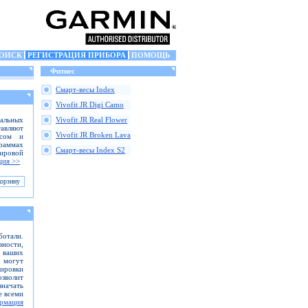
ОИСК
РЕГИСТРАЦИЯ ПРИБОРА
ПОМОЩЬ
Фитнес
Смарт-весы Index
Vivofit JR Digi Camo
альных
Vivofit JR Real Flower
тавляют
Vivofit JR Broken Lava
ссом и
граммах
Смарт-весы Index S2
ировой
ция >>
отали.
вности,
ь ваших
 могут
кировки
зволит
значать
е всеми
рмация