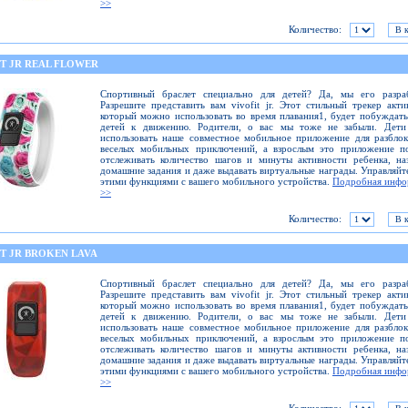
>>
Количество:
IT JR REAL FLOWER
Спортивный браслет специально для детей? Да, мы его разраб
Разрешите представить вам vivofit jr. Этот стильный трекер акти
который можно использовать во время плавания1, будет побуждат
детей к движению. Родители, о вас мы тоже не забыли. Дети
использовать наше совместное мобильное приложение для разбло
веселых мобильных приключений, а взрослым это приложение по
отслеживать количество шагов и минуты активности ребенка, на
домашние задания и даже выдавать виртуальные награды. Управляйт
этими функциями с вашего мобильного устройства.
Подробная инфо
>>
Количество:
IT JR BROKEN LAVA
Спортивный браслет специально для детей? Да, мы его разраб
Разрешите представить вам vivofit jr. Этот стильный трекер акти
который можно использовать во время плавания1, будет побуждат
детей к движению. Родители, о вас мы тоже не забыли. Дети
использовать наше совместное мобильное приложение для разбло
веселых мобильных приключений, а взрослым это приложение по
отслеживать количество шагов и минуты активности ребенка, на
домашние задания и даже выдавать виртуальные награды. Управляйт
этими функциями с вашего мобильного устройства.
Подробная инфо
>>