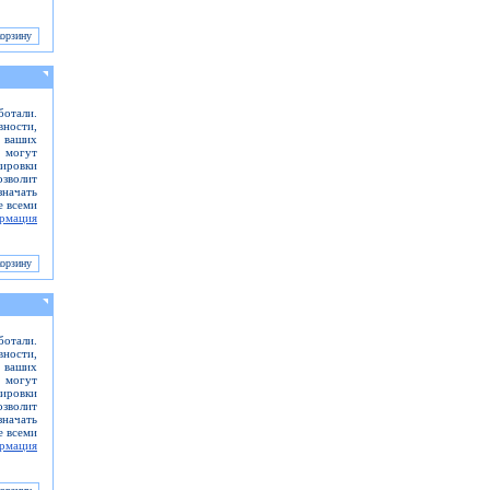
отали.
вности,
ь ваших
 могут
кировки
зволит
значать
е всеми
рмация
отали.
вности,
ь ваших
 могут
кировки
зволит
значать
е всеми
рмация