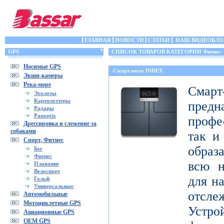
ГЛАВНАЯ
НОВОСТИ
СТАТЬИ
НАШ ВИДЕОБЛО
GPS
СПИСОК ТОВАРОВ КАТЕГОРИИ Фитнес
Носимые GPS
Смарт-весы INDEX
Экшн-камеры
Река-море
Смар
Эхолоты
Картплоттеры
пред
Радары
Panoptix
профе
Дрессировка и слежение за
собаками
так и
Спорт, Фитнес
образ
Бег
Фитнес
всю н
Плавание
Велоспорт
для н
Гольф
Универсальные
отсл
Автомобильные
Мотоциклетные GPS
Устро
Авиационные GPS
OEM GPS