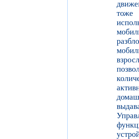
движе
тоже 
испол
моби
разб
моби
взро
поз
коли
актив
дома
выдав
Упра
функц
уст