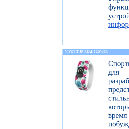
функц
уст
инфор
VIVOFIT JR REAL FLOWER
Спорт
для 
разр
предст
стиль
котор
врем
побу