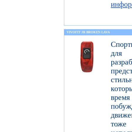
инфор
VIVOFIT JR BROKEN LAVA
Спорт
для 
разр
предст
стиль
котор
врем
побу
движе
тоже 