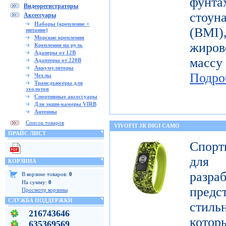
фунт
Видеорегистраторы
стоун
Аксессуары
Наборы (крепление +
(BMI
питание)
Морские крепления
жиров
Крепления на руль
Адаперы от 12В
масс
Адаптеры от 220В
Аккумуляторы
Подро
Чехлы
Трансдьюсеры для
эхолотов
Спортивные аксессуары
Для экшн-камеры VIRB
Антенны
Список товаров
VIVOFIT JR DIGI CAMO
ПРАЙС ЛИСТ
Спорт
для 
КОРЗИНА
разр
В корзине товаров:
0
На сумму:
0
предст
Просмотр корзины
СЛУЖБА ПОДДЕРЖКИ
стиль
216743646
котор
635369569