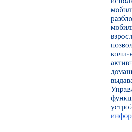
испол
моби
разб
моби
взро
поз
коли
актив
дома
выдав
Упра
функц
уст
инфор