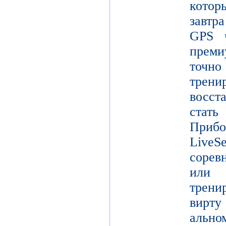
кото
завтр
GPS ч
преми
точ
тре
восст
стат
Прибо
LiveS
сорев
или 
трени
вирту
ально