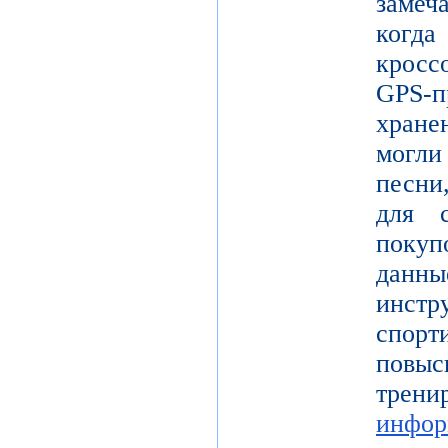
замеч
когд
кросс
GPS-п
хран
могл
песни
для с
покуп
данн
инстр
спорт
повы
тре
инфор