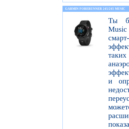
GARMIN FORERUNNER 245/245 MUSIC
Ты бе
Music
сма
эффек
таких
анаэ
эффект
и опр
недос
переу
мож
рас
показ