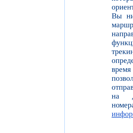
ориен
Вы ни
марш
напр
функ
тре
опре
врем
позв
отпра
на д
но
инфор