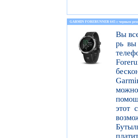
GARMIN FORERUNNER 645 с черным ре
Вы все
рь вы
телеф
Foreru
беск
Garmi
можно
помощ
этот 
возм
Бутыл
плат