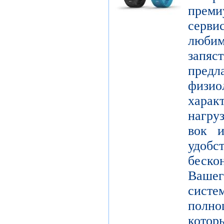
пре
серви
люби
зап
пред
физио
харак
нагру
вок и
удо
беск
Вашег
сист
полно
кот