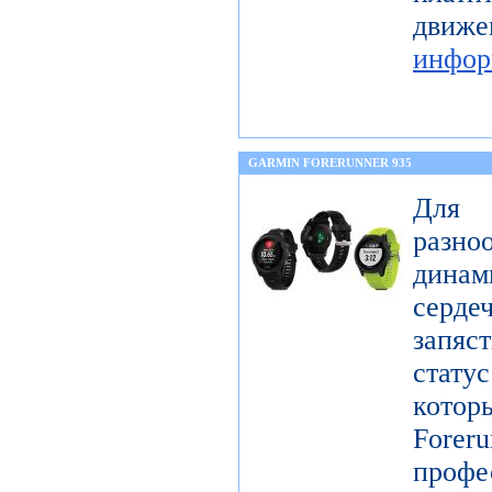
дв
инфор
GARMIN FORERUNNER 935
Для 
разн
дина
серде
запяс
стату
котор
Forer
проф