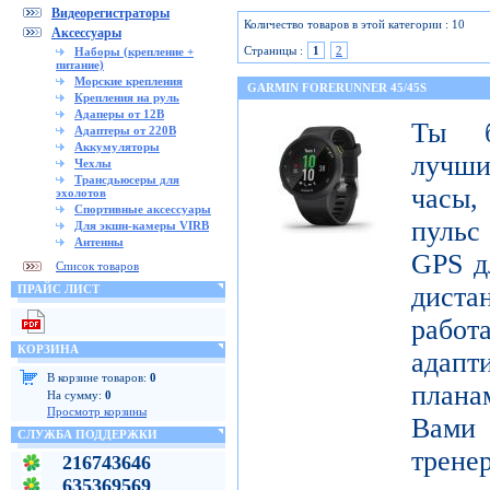
Видеорегистраторы
Количество товаров в этой категории : 10
Аксессуары
Страницы :
1
2
Наборы (крепление +
питание)
Морские крепления
GARMIN FORERUNNER 45/45S
Крепления на руль
Адаперы от 12В
Ты б
Адаптеры от 220В
Аккумуляторы
лучши
Чехлы
Трансдьюсеры для
часы,
эхолотов
Спортивные аксессуары
пульс
Для экшн-камеры VIRB
Антенны
GPS д
Список товаров
диста
ПРАЙС ЛИСТ
рабо
КОРЗИНА
адапт
В корзине товаров:
0
плана
На сумму:
0
Просмотр корзины
Вами 
СЛУЖБА ПОДДЕРЖКИ
трене
216743646
635369569