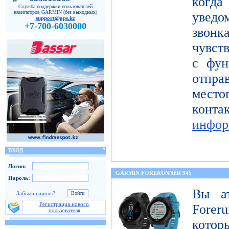
когда
Служба поддержки пользователей
навигаторов GARMIN (без выходных)
уведо
support@gps.kz
+7-700-6030000
звон
чувст
с фун
от
мест
кон
инфор
ВХОД
Логин:
GARMIN FORERUNNER 945
Пароль:
Вы а
Забыли пароль?
Регистрация нового
Forer
пользователя
котор