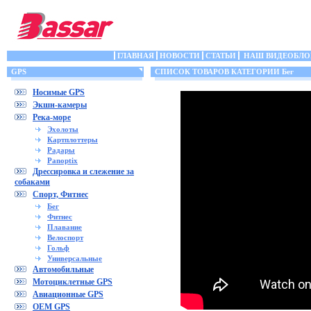
ГЛАВНАЯ
НОВОСТИ
СТАТЬИ
НАШ ВИДЕОБЛО
GPS
СПИСОК ТОВАРОВ КАТЕГОРИИ Бег
Носимые GPS
Экшн-камеры
Река-море
Эхолоты
Картплоттеры
Радары
Panoptix
Дрессировка и слежение за
собаками
Спорт, Фитнес
Бег
Фитнес
Плавание
Велоспорт
Гольф
Универсальные
Автомобильные
Мотоциклетные GPS
Авиационные GPS
OEM GPS