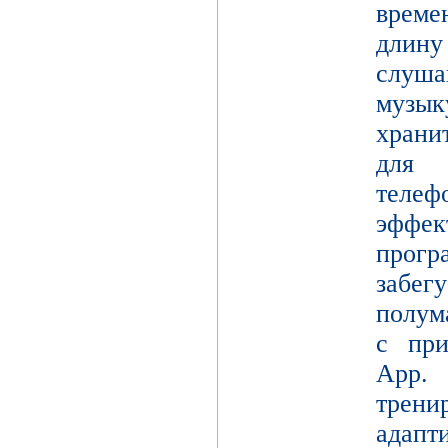
време
длину
слуш
музы
храни
для 
теле
эффе
прогр
забе
полум
с при
App.
трени
адапт