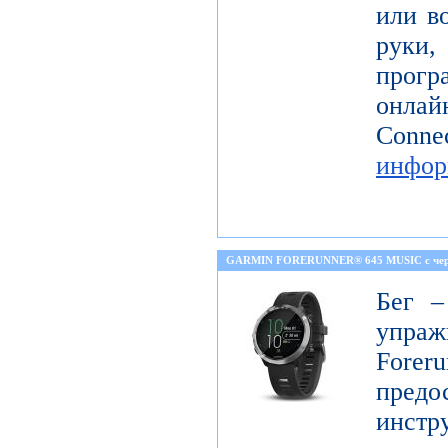
или в
руки,
прогр
онла
Co
инфор
GARMIN FORERUNNER® 645 MUSIC с че
Бег –
упраж
For
пред
инст