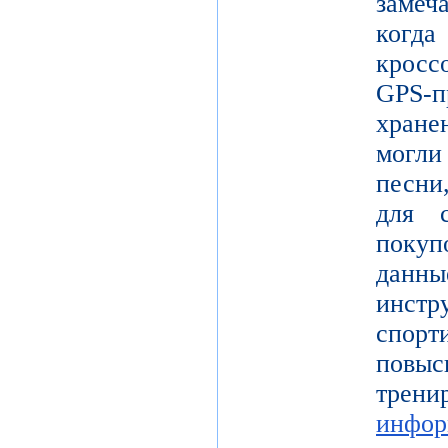
замеч
когд
кросс
GPS-п
хран
могл
песни
для с
покуп
данн
инстр
спорт
повы
тре
инфор