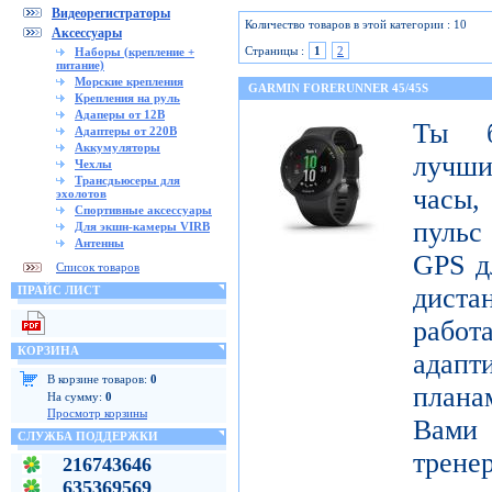
Видеорегистраторы
Количество товаров в этой категории : 10
Аксессуары
Страницы :
1
2
Наборы (крепление +
питание)
Морские крепления
GARMIN FORERUNNER 45/45S
Крепления на руль
Адаперы от 12В
Ты б
Адаптеры от 220В
Аккумуляторы
лучши
Чехлы
Трансдьюсеры для
часы,
эхолотов
Спортивные аксессуары
пульс
Для экшн-камеры VIRB
Антенны
GPS д
Список товаров
диста
ПРАЙС ЛИСТ
рабо
КОРЗИНА
адапт
В корзине товаров:
0
плана
На сумму:
0
Просмотр корзины
Вами 
СЛУЖБА ПОДДЕРЖКИ
трене
216743646
635369569