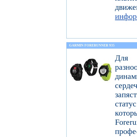
дв
инфор
GARMIN FORERUNNER 935
Для 
разн
дина
серде
запяс
стату
котор
Forer
проф