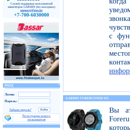
когда
Служба поддержки пользователей
навигаторов GARMIN (без выходных)
уведо
support@gps.kz
+7-700-6030000
звон
чувст
с фун
от
мест
кон
инфор
ВХОД
Логин:
GARMIN FORERUNNER 945
Пароль:
Вы а
Забыли пароль?
Регистрация нового
Forer
пользователя
котор