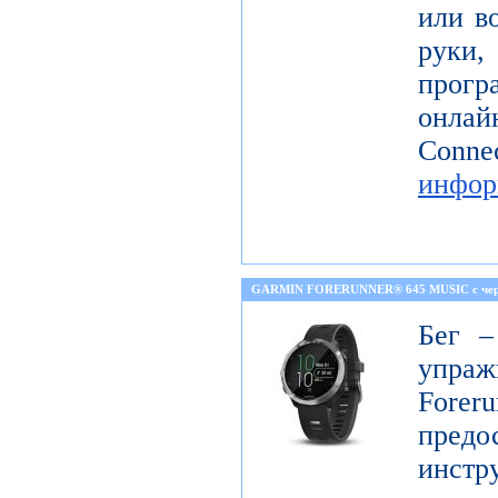
или в
руки,
прогр
онла
Co
инфор
GARMIN FORERUNNER® 645 MUSIC с че
Бег –
упраж
For
пред
инст