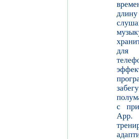
време
длину
слуш
музы
храни
для 
теле
эффе
прогр
забе
полум
с при
App.
трени
адапт