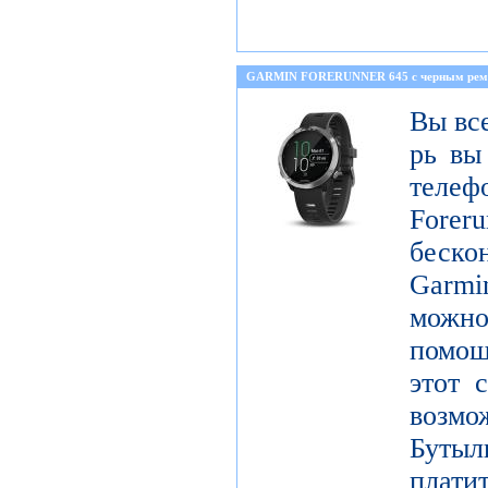
GARMIN FORERUNNER 645 с черным ре
Вы все
рь вы
телеф
Foreru
беск
Garmi
можно
помощ
этот 
возм
Бутыл
плат