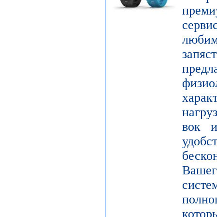
пре
серви
люби
зап
пред
физио
харак
нагру
вок и
удо
беск
Вашег
сист
полно
кот