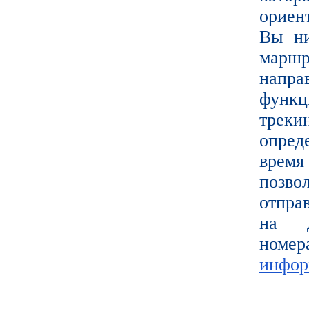
ориен
Вы ни
марш
напр
функ
тре
опре
врем
позв
отпра
на д
но
инфор