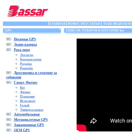
ГЛАВНАЯ
НОВОСТИ
СТАТЬИ
НАШ ВИДЕОБЛО
GPS
СПИСОК ТОВАРОВ КАТЕГОРИИ Бег
Носимые GPS
Экшн-камеры
Река-море
Эхолоты
Картплоттеры
Радары
Panoptix
Дрессировка и слежение за
собаками
Спорт, Фитнес
Бег
Фитнес
Плавание
Велоспорт
Гольф
Универсальные
Автомобильные
Мотоциклетные GPS
Авиационные GPS
OEM GPS