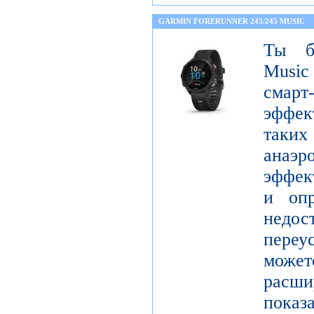
GARMIN FORERUNNER 245/245 MUSIC
Ты бе
Music
сма
эффек
таких
анаэ
эффект
и опр
недос
переу
мож
рас
показ