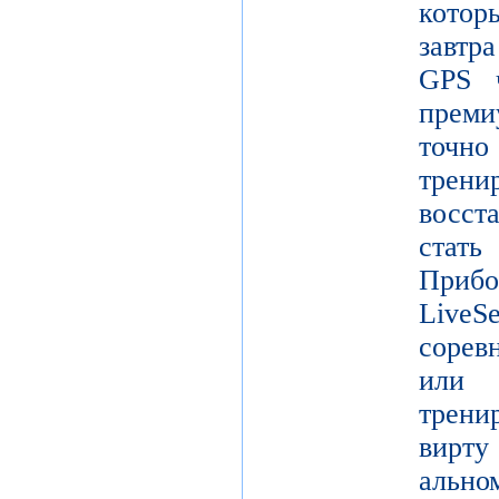
кото
завтр
GPS ч
преми
точ
тре
восст
стат
Прибо
LiveS
сорев
или 
трени
вирту
ально