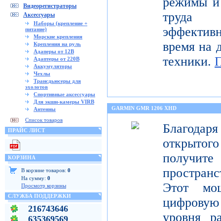
режимы и 
Видеорегистраторы
труда 
Аксессуары
Наборы (крепление +
эффектив
питание)
Морские крепления
время на 
Крепления на руль
Адаперы от 12В
техники.
Адаптеры от 220В
Аккумуляторы
Чехлы
Трансдьюсеры для
эхолотов
Спортивные аксессуары
Для экшн-камеры VIRB
GARMIN GMR 1206 XHD
Антенны
Список товаров
Благода
ПРАЙС ЛИСТ
открытог
получите
КОРЗИНА
пространс
В корзине товаров:
0
На сумму:
0
Этот мо
Просмотр корзины
СЛУЖБА ПОДДЕРЖКИ
цифрову
216743646
уровня р
635369569