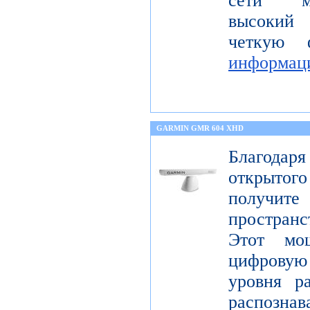
сети мо
высокий 
четкую 
информац
GARMIN GMR 604 XHD
Благода
открытог
получите
пространс
Этот мо
цифрову
уровня р
распо