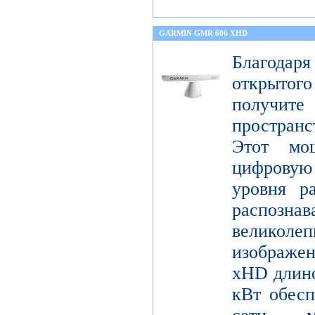
GARMIN GMR 606 XHD
Благода
открытог
получите
пространс
Этот мо
цифрову
уровня р
распо
велико
изображ
xHD длино
кВт обесп