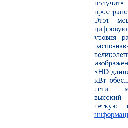
получите
пространс
Этот мо
цифрову
уровня р
распо
велико
изображе
xHD длино
кВт обесп
сети мо
высокий 
четкую 
информац