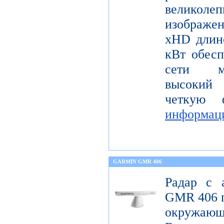
велико
изображ
xHD длин
кВт обесп
сети мо
высокий 
четкую 
информац
GARMIN GMR 406
Радар с 
GMR 406 п
окружающ