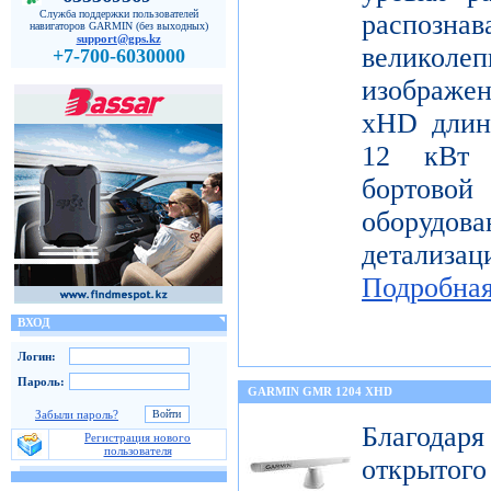
Служба поддержки пользователей
распо
навигаторов GARMIN (без выходных)
support@gps.kz
велико
+7-700-6030000
изображе
xHD длин
12 кВт 
бортов
оборудо
детализац
Подробна
ВХОД
Логин:
Пароль:
GARMIN GMR 1204 XHD
Забыли пароль?
Благода
Регистрация нового
пользователя
открытог