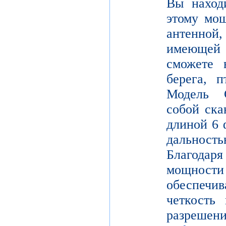
Вы находи
этому мощ
антенной,
имеющей
сможете в
берега, 
Модель 
собой ска
длиной 6 
дальнос
Благодар
мощности
обеспе
четкость 
разреш