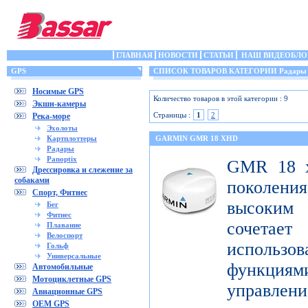
ГЛАВНАЯ
НОВОСТИ
СТАТЬИ
НАШ ВИДЕОБЛО
GPS
СПИСОК ТОВАРОВ КАТЕГОРИИ Радары
Носимые GPS
Количество товаров в этой категории : 9
Экшн-камеры
Страницы :
1
2
Река-море
Эхолоты
Картплоттеры
GARMIN GMR 18 XHD
Радары
Panoptix
GMR 18 x
Дрессировка и слежение за
собаками
поколен
Спорт, Фитнес
высоким
Бег
Фитнес
сочета
Плавание
Велоспорт
использ
Гольф
Универсальные
функци
Автомобильные
Мотоциклетные GPS
управлени
Авиационные GPS
OEM GPS