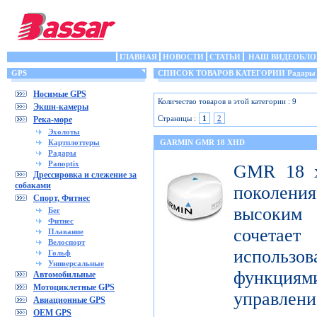
ГЛАВНАЯ
НОВОСТИ
СТАТЬИ
НАШ ВИДЕОБЛО
GPS
СПИСОК ТОВАРОВ КАТЕГОРИИ Радары
Носимые GPS
Количество товаров в этой категории : 9
Экшн-камеры
Страницы :
1
2
Река-море
Эхолоты
Картплоттеры
GARMIN GMR 18 XHD
Радары
Panoptix
GMR 18 x
Дрессировка и слежение за
собаками
поколен
Спорт, Фитнес
высоким
Бег
Фитнес
сочета
Плавание
Велоспорт
использ
Гольф
Универсальные
функци
Автомобильные
Мотоциклетные GPS
управлени
Авиационные GPS
OEM GPS