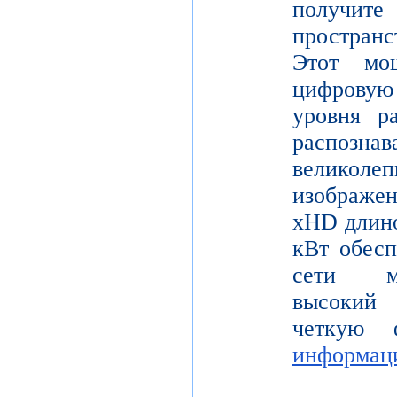
получите
пространс
Этот мо
цифрову
уровня р
распо
велико
изображе
xHD длино
кВт обесп
сети мо
высокий 
четкую 
информац