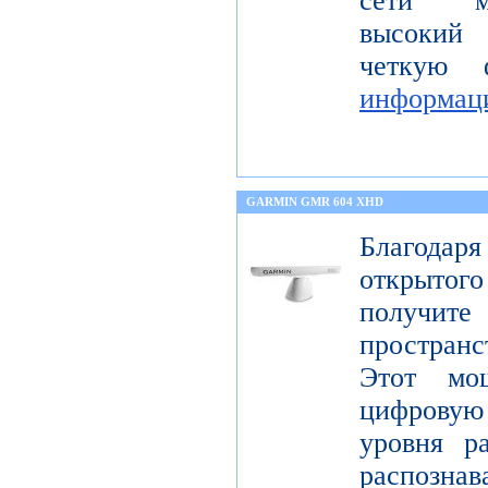
сети мо
высокий 
четкую 
информац
GARMIN GMR 604 XHD
Благода
открытог
получите
пространс
Этот мо
цифрову
уровня р
распо