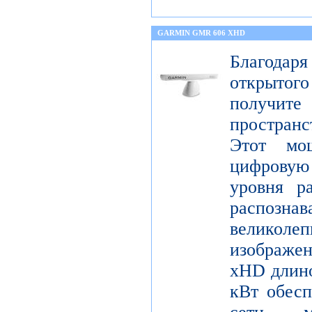
GARMIN GMR 606 XHD
Благода
открытог
получите
пространс
Этот мо
цифрову
уровня р
распо
велико
изображ
xHD длино
кВт обесп