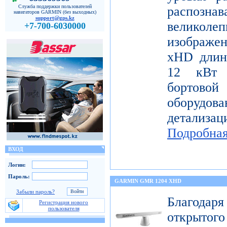
Служба поддержки пользователей
распо
навигаторов GARMIN (без выходных)
support@gps.kz
велико
+7-700-6030000
изображе
xHD длин
12 кВт 
бортов
оборудо
детализац
Подробна
ВХОД
Логин:
Пароль:
GARMIN GMR 1204 XHD
Забыли пароль?
Благода
Регистрация нового
пользователя
открытог