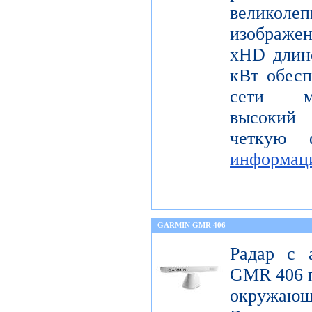
велико
изображ
xHD длин
кВт обесп
сети мо
высокий 
четкую 
информац
GARMIN GMR 406
Радар с 
GMR 406 п
окружающ