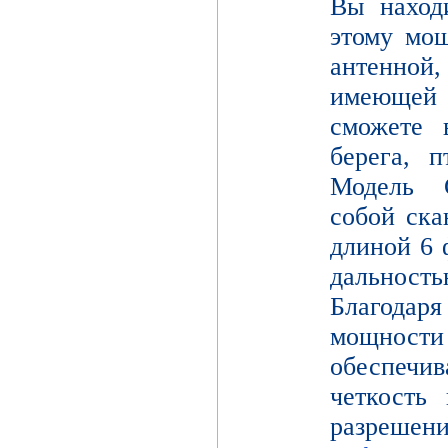
Вы находи
этому мощ
антенной,
имеющей
сможете в
берега, 
Модель 
собой ска
длиной 6 
дальнос
Благодар
мощности
обеспе
четкость 
разреш