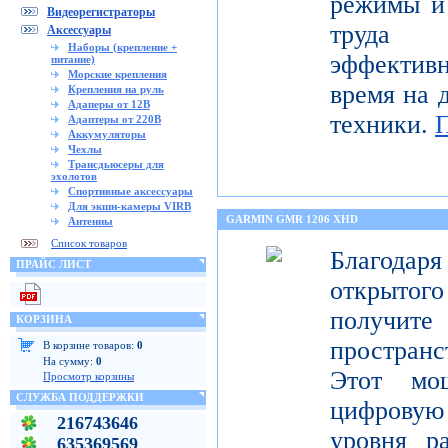
режимы и 
Видеорегистраторы
труда 
Аксессуары
Наборы (крепление +
эффектив
питание)
Морские крепления
время на 
Крепления на руль
Адаперы от 12В
техники.
Адаптеры от 220В
Аккумуляторы
Чехлы
Трансдьюсеры для
эхолотов
Спортивные аксессуары
Для экшн-камеры VIRB
GARMIN GMR 1206 XHD
Антенны
Список товаров
Благода
ПРАЙС ЛИСТ
открытог
получите
КОРЗИНА
пространс
В корзине товаров:
0
На сумму:
0
Этот мо
Просмотр корзины
СЛУЖБА ПОДДЕРЖКИ
цифрову
216743646
уровня р
635369569