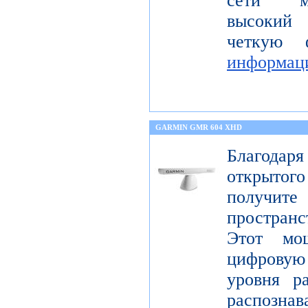
сети мо
высокий 
четкую 
информац
GARMIN GMR 604 XHD
Благода
открытог
получите
пространс
Этот мо
цифрову
уровня р
распо