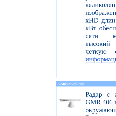
велико
изображ
xHD длин
кВт обесп
сети мо
высокий 
четкую 
информац
GARMIN GMR 406
Радар с 
GMR 406 п
окружающ