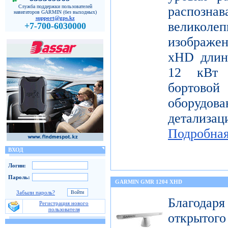
Служба поддержки пользователей
распо
навигаторов GARMIN (без выходных)
support@gps.kz
велико
+7-700-6030000
изображе
xHD длин
12 кВт 
бортов
оборудо
детализац
Подробна
ВХОД
Логин:
Пароль:
GARMIN GMR 1204 XHD
Забыли пароль?
Благода
Регистрация нового
пользователя
открытог