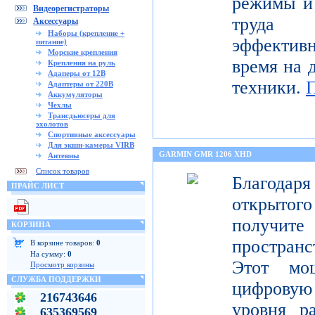
режимы и 
Видеорегистраторы
труда 
Аксессуары
Наборы (крепление +
эффектив
питание)
Морские крепления
время на 
Крепления на руль
Адаперы от 12В
техники.
Адаптеры от 220В
Аккумуляторы
Чехлы
Трансдьюсеры для
эхолотов
Спортивные аксессуары
Для экшн-камеры VIRB
GARMIN GMR 1206 XHD
Антенны
Список товаров
Благода
ПРАЙС ЛИСТ
открытог
получите
КОРЗИНА
пространс
В корзине товаров:
0
На сумму:
0
Этот мо
Просмотр корзины
СЛУЖБА ПОДДЕРЖКИ
цифрову
216743646
уровня р
635369569