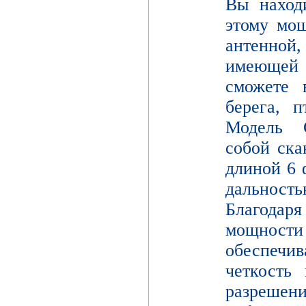
Вы находи
этому мощ
антенной,
имеющей
сможете в
берега, 
Модель 
собой ска
длиной 6 
дальнос
Благодар
мощности
обеспе
четкость 
разреш