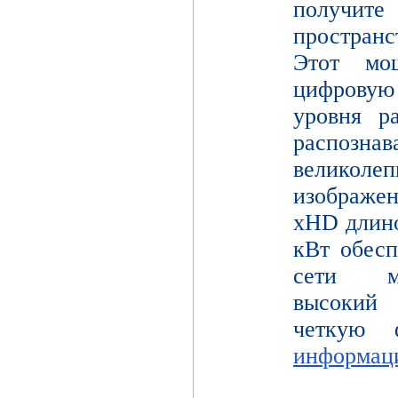
получите
пространс
Этот мо
цифрову
уровня р
распо
велико
изображе
xHD длино
кВт обесп
сети мо
высокий 
четкую 
информац