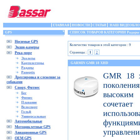
ГЛАВНАЯ
НОВОСТИ
СТАТЬИ
НАШ ВИДЕОБЛО
GPS
СПИСОК ТОВАРОВ КАТЕГОРИИ Радары
Носимые GPS
Количество товаров в этой категории : 9
Экшн-камеры
Страницы :
1
2
Река-море
Эхолоты
Картплоттеры
GARMIN GMR 18 XHD
Радары
Panoptix
GMR 18 x
Дрессировка и слежение за
собаками
поколен
Спорт, Фитнес
высоким
Бег
Фитнес
сочета
Плавание
Велоспорт
использ
Гольф
Универсальные
функци
Автомобильные
Мотоциклетные GPS
управлени
Авиационные GPS
OEM GPS