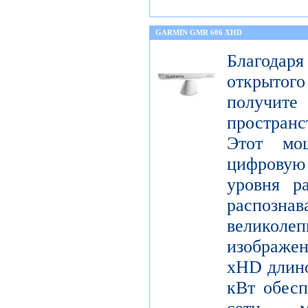
GARMIN GMR 606 XHD
Благода
открытог
получите
пространс
Этот мо
цифрову
уровня р
распо
велико
изображ
xHD длино
кВт обесп