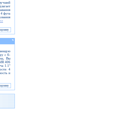
лучший
длагает
навания
 4 фута
ования
>>
ужающую
ру с 6-
ры, Вы
GMR 406
ча 1.1°
ости 4
ность и