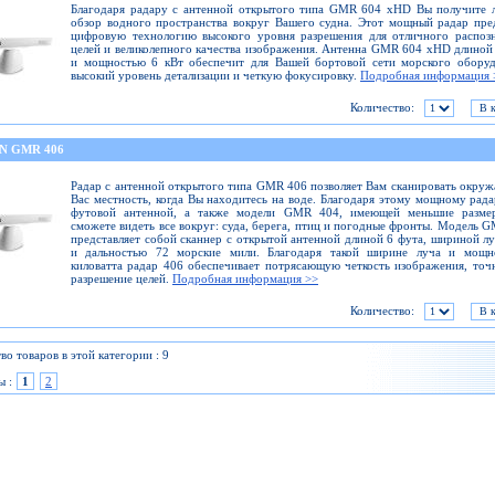
Благодаря радару с антенной открытого типа GMR 604 xHD Вы получите 
обзор водного пространства вокруг Вашего судна. Этот мощный радар пре
цифровую технологию высокого уровня разрешения для отличного распоз
целей и великолепного качества изображения. Антенна GMR 604 xHD длиной
и мощностью 6 кВт обеспечит для Вашей бортовой сети морского оборуд
высокий уровень детализации и четкую фокусировку.
Подробная информация 
Количество:
N GMR 406
Радар с антенной открытого типа GMR 406 позволяет Вам сканировать окр
Вас местность, когда Вы находитесь на воде. Благодаря этому мощному рада
футовой антенной, а также модели GMR 404, имеющей меньшие разме
сможете видеть все вокруг: суда, берега, птиц и погодные фронты. Модель 
представляет собой сканнер с открытой антенной длиной 6 фута, шириной лу
и дальностью 72 морские мили. Благодаря такой ширине луча и мощн
киловатта радар 406 обеспечивает потрясающую четкость изображения, точ
разрешение целей.
Подробная информация >>
Количество:
во товаров в этой категории : 9
ы :
1
2