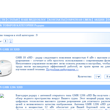
СТИ
СТАТЬИ
НАШ ВИДЕОБЛОГ
КОНТАКТЫ
ОБРАТНАЯ СВЯЗЬ
АКЦИИ
П
 ТОВАРОВ КАТЕГОРИИ Радары
во товаров в этой категории : 9
ы :
1
2
N GMR 18 XHD
GMR 18 xHD - радар следующего поколения мощностью 4 кВт с высоким у
разрешения – сочетает в себе простоту использования с современными фун
Интуитивное управление позволяет легко освоить режимы и настройки, чтобы
труда могли наслаждаться эффективной работой, не тратя время на дли
изучение новой техники.
Подробная информация >>
Количество:
N GMR 1206 XHD
Благодаря радару с антенной открытого типа GMR 1206 xHD Вы получите
обзор водного пространства вокруг Вашего судна. Этот мощный радар пре
цифровую технологию высокого уровня разрешения для отличного распоз
целей и великолепного качества изображения. Антенна GMR 1206 xHD дл
футов и мощностью 12 кВт обеспечит для Вашей бортовой сети мо