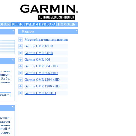
ОИСК
РЕГИСТРАЦИЯ ПРИБОРА
ПОМОЩЬ
Радары
Морской датчик направления
Garmin GMR 18HD
Garmin GMR 24HD
Garmin GMR 406
Garmin GMR 604 xHD
ровнем
Garmin GMR 606 xHD
кциями.
 Вы без
Garmin GMR 1204 xHD
тельное
Garmin GMR 1206 xHD
Garmin GMR 18 xHD
 лучший
длагает
навания
иной 6
рского