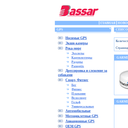
ГЛАВНАЯ
НОВО
GPS
СПИСОК
Носимые GPS
Количест
Экшн-камеры
Страниц
Река-море
Эхолоты
Картплоттеры
GARMI
Радары
Panoptix
Дрессировка и слежение за
собаками
Спорт, Фитнес
Бег
Фитнес
Плавание
Велоспорт
GARMI
Гольф
Универсальные
Автомобильные
Мотоциклетные GPS
Авиационные GPS
OEM GPS