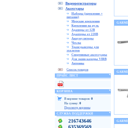
Видеорегистраторы
Аксессуары
Наборы (крепление +
питание)
Морские крепления
GARMI
Крепления на руль
Адаперы от 12В
Адаптеры от 220В
Аккумуляторы
Чехлы
Трансдьюсеры для
эхолотов
Спортивные аксессуары
Для экшн-камеры VIRB
Антенны
Список товаров
GARMI
ПРАЙС ЛИСТ
КОРЗИНА
В корзине товаров:
0
На сумму:
0
Просмотр корзины
СЛУЖБА ПОДДЕРЖКИ
216743646
GARMI
635369569