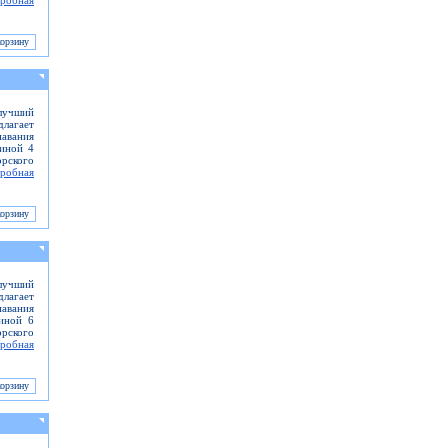
робная
 лучший
длагает
навания
иной 4
рского
робная
лучший
длагает
навания
иной 6
рского
робная