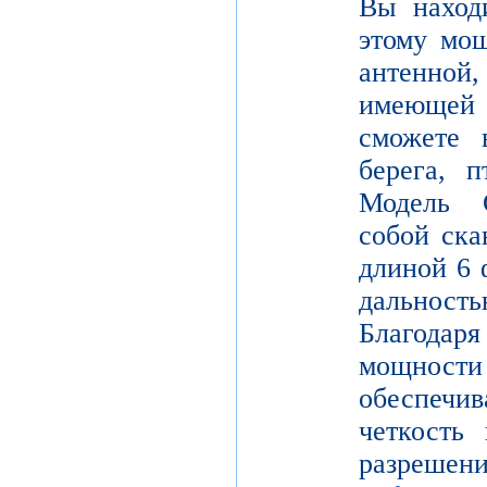
Вы находи
этому мощ
антенной,
имеющей
сможете в
берега, 
Модель 
собой ска
длиной 6 
дальнос
Благодар
мощности
обеспе
четкость 
разреш