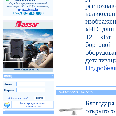
Служба поддержки пользователей
распо
навигаторов GARMIN (без выходных)
support@gps.kz
велико
+7-700-6030000
изображе
xHD длин
12 кВт 
бортов
оборудо
детализац
Подробна
ВХОД
Логин:
Пароль:
GARMIN GMR 1204 XHD
Забыли пароль?
Благода
Регистрация нового
пользователя
открытог