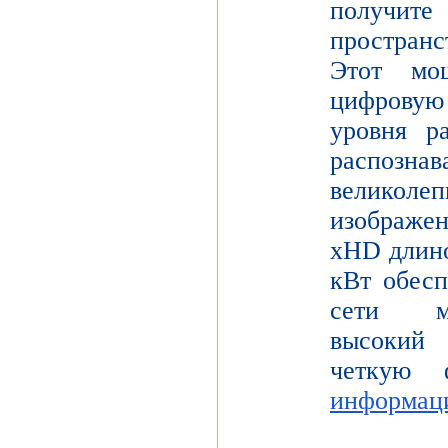
получите
пространс
Этот мо
цифрову
уровня р
распо
велико
изображе
xHD длино
кВт обесп
сети мо
высокий 
четкую 
информац