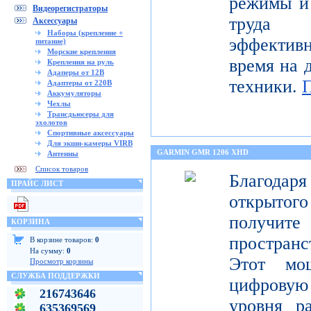
режимы и 
Видеорегистраторы
труда 
Аксессуары
Наборы (крепление +
эффектив
питание)
Морские крепления
время на 
Крепления на руль
Адаперы от 12В
техники.
Адаптеры от 220В
Аккумуляторы
Чехлы
Трансдьюсеры для
эхолотов
Спортивные аксессуары
Для экшн-камеры VIRB
GARMIN GMR 1206 XHD
Антенны
Список товаров
Благода
ПРАЙС ЛИСТ
открытог
получите
КОРЗИНА
пространс
В корзине товаров:
0
На сумму:
0
Этот мо
Просмотр корзины
СЛУЖБА ПОДДЕРЖКИ
цифрову
216743646
уровня р
635369569