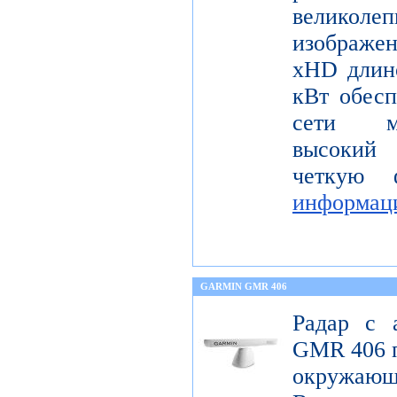
велико
изображ
xHD длин
кВт обесп
сети мо
высокий 
четкую 
информац
GARMIN GMR 406
Радар с 
GMR 406 п
окружающ