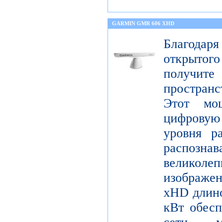
GARMIN GMR 606 XHD
Благода
открытог
получите
пространс
Этот мо
цифрову
уровня р
распо
велико
изображ
xHD длино
кВт обесп