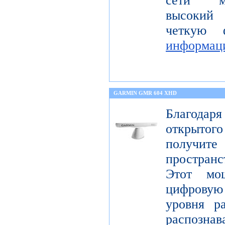
сети мо
высокий 
четкую 
информац
GARMIN GMR 604 XHD
Благода
открытог
получите
пространс
Этот мо
цифрову
уровня р
распо