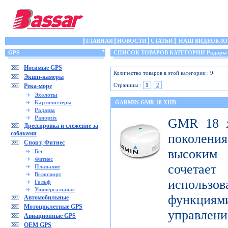
ГЛАВНАЯ
НОВОСТИ
СТАТЬИ
НАШ ВИДЕОБЛО
GPS
СПИСОК ТОВАРОВ КАТЕГОРИИ Радары
Носимые GPS
Количество товаров в этой категории : 9
Экшн-камеры
Страницы :
1
2
Река-море
Эхолоты
Картплоттеры
GARMIN GMR 18 XHD
Радары
Panoptix
GMR 18 x
Дрессировка и слежение за
собаками
поколен
Спорт, Фитнес
высоким
Бег
Фитнес
сочета
Плавание
Велоспорт
использ
Гольф
Универсальные
функци
Автомобильные
Мотоциклетные GPS
управлени
Авиационные GPS
OEM GPS