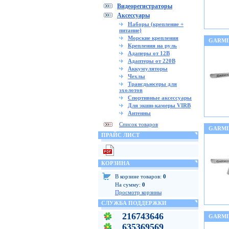
Видеорегистраторы
Аксессуары
Наборы (крепление +
питание)
Морские крепления
GARMI
Крепления на руль
Адаперы от 12В
Адаптеры от 220В
Аккумуляторы
Чехлы
Трансдьюсеры для
эхолотов
Спортивные аксессуары
Для экшн-камеры VIRB
Антенны
Список товаров
GARMI
ПРАЙС ЛИСТ
КОРЗИНА
В корзине товаров:
0
На сумму:
0
Просмотр корзины
СЛУЖБА ПОДДЕРЖКИ
216743646
GARMI
635369569