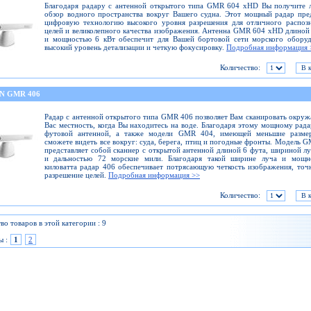
Благодаря радару с антенной открытого типа GMR 604 xHD Вы получите 
обзор водного пространства вокруг Вашего судна. Этот мощный радар пре
цифровую технологию высокого уровня разрешения для отличного распоз
целей и великолепного качества изображения. Антенна GMR 604 xHD длиной
и мощностью 6 кВт обеспечит для Вашей бортовой сети морского оборуд
высокий уровень детализации и четкую фокусировку.
Подробная информация 
Количество:
N GMR 406
Радар с антенной открытого типа GMR 406 позволяет Вам сканировать окр
Вас местность, когда Вы находитесь на воде. Благодаря этому мощному рада
футовой антенной, а также модели GMR 404, имеющей меньшие разме
сможете видеть все вокруг: суда, берега, птиц и погодные фронты. Модель 
представляет собой сканнер с открытой антенной длиной 6 фута, шириной лу
и дальностью 72 морские мили. Благодаря такой ширине луча и мощн
киловатта радар 406 обеспечивает потрясающую четкость изображения, точ
разрешение целей.
Подробная информация >>
Количество:
во товаров в этой категории : 9
ы :
1
2