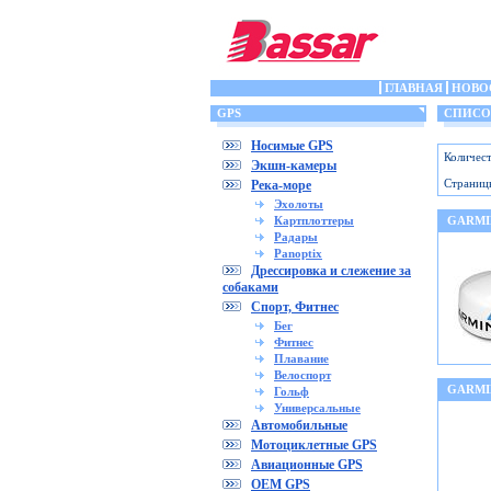
ГЛАВНАЯ
НОВО
GPS
СПИСОК
Носимые GPS
Количест
Экшн-камеры
Страниц
Река-море
Эхолоты
Картплоттеры
GARMI
Радары
Panoptix
Дрессировка и слежение за
собаками
Спорт, Фитнес
Бег
Фитнес
Плавание
Велоспорт
GARMI
Гольф
Универсальные
Автомобильные
Мотоциклетные GPS
Авиационные GPS
OEM GPS