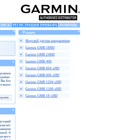
ОИСК
РЕГИСТРАЦИЯ ПРИБОРА
ПОМОЩЬ
Радары
Морской датчик направления
Garmin GMR 18HD
Garmin GMR 24HD
Garmin GMR 406
Garmin GMR 604 xHD
ровнем
Garmin GMR 606 xHD
кциями.
 Вы без
Garmin GMR 1204 xHD
тельное
Garmin GMR 1206 xHD
Garmin GMR 18 xHD
 лучший
длагает
навания
иной 6
рского