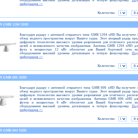
оборудования высокий уровень детализации и четкую фокусировку.
Под
информация >>
Количество:
N GMR 1204 XHD
Благодаря радару с антенной открытого типа GMR 1204 xHD Вы получите
обзор водного пространства вокруг Вашего судна. Этот мощный радар пре
цифровую технологию высокого уровня разрешения для отличного распоз
целей и великолепного качества изображения. Антенна GMR 1204 xHD дл
фута и мощностью 12 кВт обеспечит для Вашей бортовой сети мо
оборудования высокий уровень детализации и четкую фокусировку.
Под
информация >>
Количество:
N GMR 606 XHD
Благодаря радару с антенной открытого типа GMR 606 xHD Вы получите 
обзор водного пространства вокруг Вашего судна. Этот мощный радар пре
цифровую технологию высокого уровня разрешения для отличного распоз
целей и великолепного качества изображения. Антенна GMR 606 xHD дл
футов и мощностью 6 кВт обеспечит для Вашей бортовой сети мо
оборудования высокий уровень детализации и четкую фокусировку.
Под
информация >>
Количество:
N GMR 604 XHD