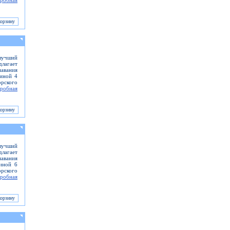
робная
 лучший
длагает
навания
иной 4
рского
робная
лучший
длагает
навания
иной 6
рского
робная