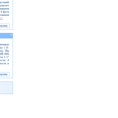
лучший
длагает
навания
 4 фута
ования
>>
ужающую
ру с 6-
ры, Вы
GMR 406
ча 1.1°
ости 4
ность и