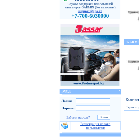
Служба поддержки пользователей
навигаторов GARMIN (без выходных)
support@gps.kz
+7-700-6030000
GARMI
ВХОД
Количест
Логин:
Страниц
Пароль:
Забыли пароль?
Регистрация нового
пользователя