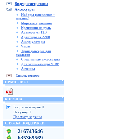
Видеорегистраторы
Аксессуары
Наборы (крепление +
питание)
Морские крепления
Крепления на руль
Адаперы от 12В
Адаптеры от 220В
Аккумуляторы
Чехлы
Трансдьюсеры для
эхолотов
Спортивные аксессуары
Для экшн-камеры VIRB
Антенны
Список товаров
ПРАЙС ЛИСТ
КОРЗИНА
В корзине товаров:
0
На сумму:
0
Просмотр корзины
СЛУЖБА ПОДДЕРЖКИ
216743646
635369569