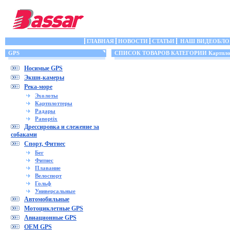
ГЛАВНАЯ
НОВОСТИ
СТАТЬИ
НАШ ВИДЕОБЛО
GPS
СПИСОК ТОВАРОВ КАТЕГОРИИ Картпло
Носимые GPS
Экшн-камеры
Река-море
Эхолоты
Картплоттеры
Радары
Panoptix
Дрессировка и слежение за
собаками
Спорт, Фитнес
Бег
Фитнес
Плавание
Велоспорт
Гольф
Универсальные
Автомобильные
Мотоциклетные GPS
Авиационные GPS
OEM GPS