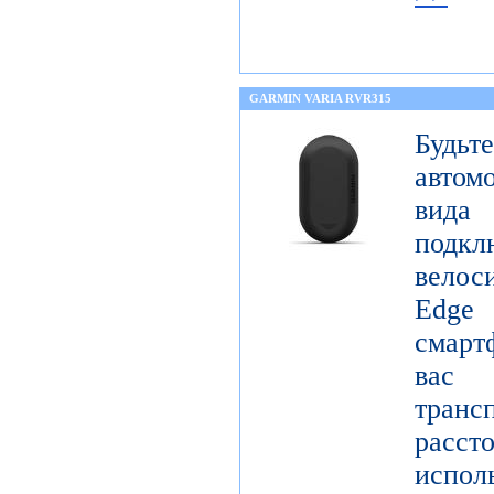
GARMIN VARIA RVR315
Будьт
автом
вида
подк
вело
Edge
смарт
вас
тран
расст
испол