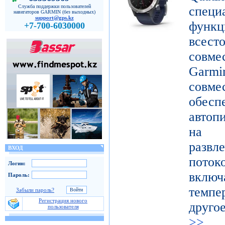
Служба поддержки пользователей
специ
навигаторов GARMIN (без выходных)
support@gps.kz
функ
+7-700-6030000
все
совме
Gar
совме
обес
автоп
на п
развл
ВХОД
поток
Логин:
включ
Пароль:
темпе
Забыли пароль?
Регистрация нового
друго
пользователя
>>