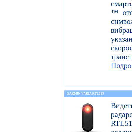
смарт
™ ото
симв
вибра
указ
скор
тран
Подро
GARMIN VARIA RTL515
Виде
радар
RTL51