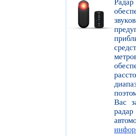
Радар
обес
звук
пре
прибл
средс
метр
обесп
расст
диап
поэто
Вас з
радар
авт
инфор