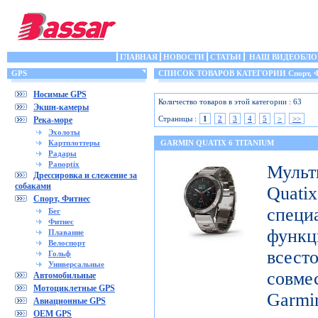
ГЛАВНАЯ
НОВОСТИ
СТАТЬИ
НАШ ВИДЕОБЛО
GPS
СПИСОК ТОВАРОВ КАТЕГОРИИ Спорт, Ф
Носимые GPS
Количество товаров в этой категории : 63
Экшн-камеры
Страницы :
1
2
3
4
5
>
>>
Река-море
Эхолоты
Картплоттеры
GARMIN QUATIX 6 TITANIUM
Радары
Panoptix
Муль
Дрессировка и слежение за
собаками
Qua
Спорт, Фитнес
специ
Бег
Фитнес
функ
Плавание
Велоспорт
все
Гольф
Универсальные
совме
Автомобильные
Мотоциклетные GPS
Gar
Авиационные GPS
OEM GPS