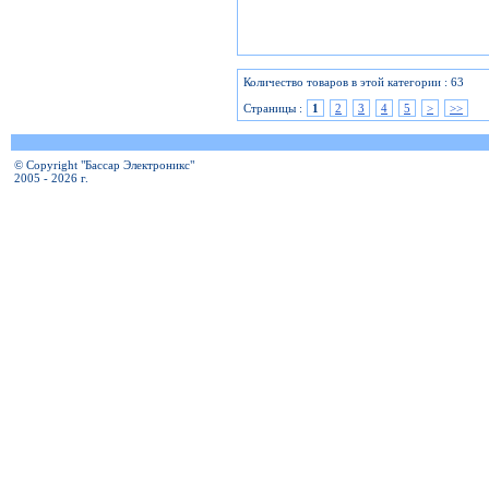
Количество товаров в этой категории : 63
Страницы :
1
2
3
4
5
>
>>
© Copyright "Бассар Электроникс"
2005 - 2026 г.