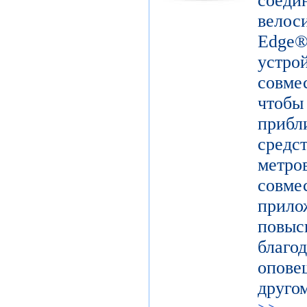
сое
вело
Edge
устр
совм
чтоб
прибл
средс
метро
совм
прил
повыс
благ
опов
друго