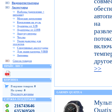
совме
Видеорегистраторы
обес
Аксессуары
Наборы (крепление +
автоп
питание)
Морские крепления
на п
Крепления на руль
Адаперы от 12В
развл
Адаптеры от 220В
Аккумуляторы
поток
Чехлы
Трансдьюсеры для
эхолотов
включ
Спортивные аксессуары
Для экшн-камеры VIRB
темпе
Антенны
друго
Список товаров
ПРАЙС ЛИСТ
>>
КОРЗИНА
В корзине товаров:
0
На сумму:
0
GARMIN QUATIX 6
Просмотр корзины
СЛУЖБА ПОДДЕРЖКИ
Муль
216743646
Qua
635369569