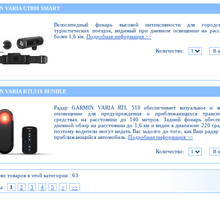
N VARIA UT800 SMART
Велосипедный фонарь высокой интенсивности для город
туристических поездок, видимый при дневном освещении на рас
более 1,6 км.
Подробная информация >>
Количество:
N VARIA RTL510 BUNDLE
Радар GARMIN VARIA RTL 510 обеспечивает визуальное и зв
оповещение для предупреждения о приближающихся трансп
средствах на расстоянии до 140 метров. Задний фонарь обеспе
дневной обзор на расстоянии до 1,6 км и виден в диапазоне 220 гра
поэтому водители могут видеть Вас задолго до того, как Ваш радар
приближающийся автомобиль.
Подробная информация >>
Количество:
во товаров в этой категории : 63
ы :
1
2
3
4
5
>
>>