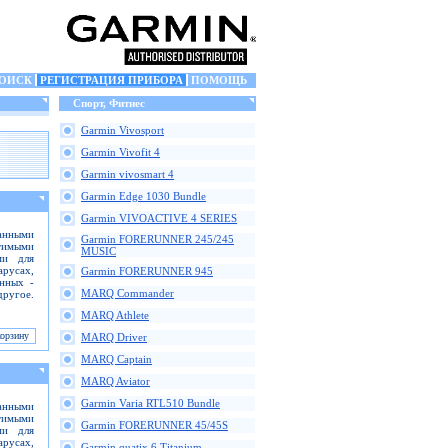
ОИСК
РЕГИСТРАЦИЯ ПРИБОРА
ПОМОЩЬ
Спорт, Фитнес
Garmin Vivosport
Garmin Vivofit 4
Garmin vivosmart 4
Garmin Edge 1030 Bundle
Garmin VIVOACTIVE 4 SERIES
анными
Garmin FORERUNNER 245/245
тимыми
MUSIC
ми для
русах,
Garmin FORERUNNER 945
анных -
MARQ Commander
ругое.
MARQ Athlete
MARQ Driver
MARQ Captain
MARQ Aviator
Garmin Varia RTL510 Bundle
анными
тимыми
Garmin FORERUNNER 45/45S
ми для
русах,
Garmin quatix 6 Titanium