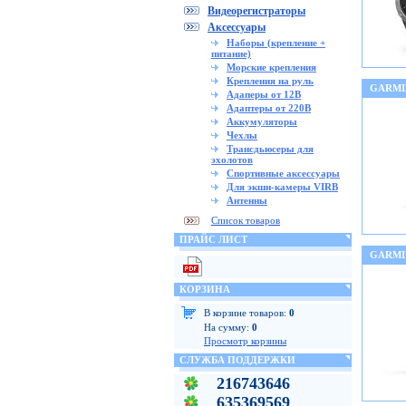
Видеорегистраторы
Аксессуары
Наборы (крепление +
питание)
Морские крепления
Крепления на руль
GARMI
Адаперы от 12В
Адаптеры от 220В
Аккумуляторы
Чехлы
Трансдьюсеры для
эхолотов
Спортивные аксессуары
Для экшн-камеры VIRB
Антенны
Список товаров
ПРАЙС ЛИСТ
GARMI
КОРЗИНА
В корзине товаров:
0
На сумму:
0
Просмотр корзины
СЛУЖБА ПОДДЕРЖКИ
216743646
635369569