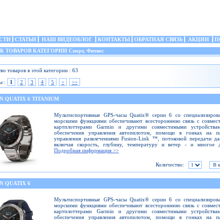
СТИ
СТАТЬИ
НАШ ВИДЕОБЛОГ
КОНТАКТЫ
ОБРАТНАЯ СВЯЗЬ
АКЦИИ
П
ТОВАРОВ КАТЕГОРИИ Спорт, Фитнес
во товаров в этой категории : 63
ы :
1
2
3
4
5
>
>>
 QUATIX 6 TITANIUM
Мультиспортивные GPS-часы Quatix® серии 6 со специализиров
морскими функциями обеспечивают всестороннюю связь с совмес
картплоттерами Garmin и другими совместимыми устройства
обеспечения управления автопилотом, помощи в гонках на па
управления развлечениями Fusion-Link ™, потоковой передачи д
включая скорость, глубину, температуру и ветер - и многое д
Подробная информация >>
Количество:
N QUATIX 6
Мультиспортивные GPS-часы Quatix® серии 6 со специализиров
морскими функциями обеспечивают всестороннюю связь с совмес
картплоттерами Garmin и другими совместимыми устройства
обеспечения управления автопилотом, помощи в гонках на па