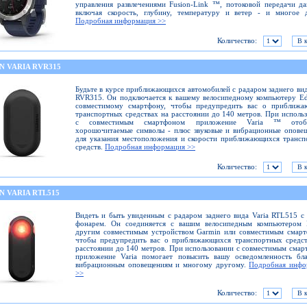
управления развлечениями Fusion-Link ™, потоковой передачи д
включая скорость, глубину, температуру и ветер - и многое д
Подробная информация >>
Количество:
N VARIA RVR315
Будьте в курсе приближающихся автомобилей с радаром заднего вид
RVR315. Он подключается к вашему велосипедному компьютеру E
совместимому смартфону, чтобы предупредить вас о приближа
транспортных средствах на расстоянии до 140 метров. При исполь
с совместимым смартфоном приложение Varia ™ отобр
хорошочитаемые символы - плюс звуковые и вибрационные опове
для указания местоположения и скорости приближающихся транс
средств.
Подробная информация >>
Количество:
N VARIA RTL515
Видеть и быть увиденным с радаром заднего вида Varia RTL515 с
фонарем. Он соединяется с вашим велосипедным компьютером 
другим совместимым устройством Garmin или совместимым смарт
чтобы предупредить вас о приближающихся транспортных средст
расстоянии до 140 метров. При использовании с совместимым сма
приложение Varia помогает повысить вашу осведомленность бла
вибрационным оповещениям и многому другому.
Подробная инфо
>>
Количество: