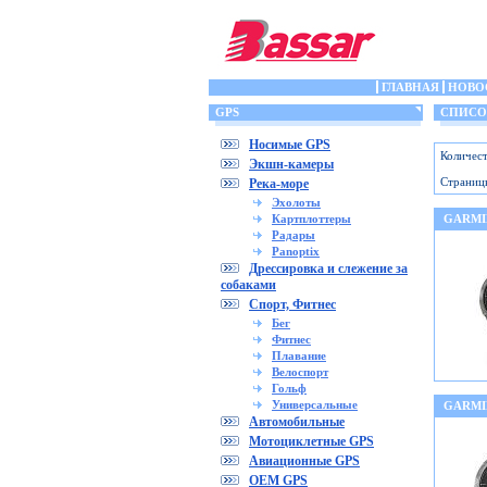
ГЛАВНАЯ
НОВО
GPS
СПИСОК 
Носимые GPS
Количест
Экшн-камеры
Страниц
Река-море
Эхолоты
Картплоттеры
GARMIN
Радары
Panoptix
Дрессировка и слежение за
собаками
Спорт, Фитнес
Бег
Фитнес
Плавание
Велоспорт
Гольф
Универсальные
GARMI
Автомобильные
Мотоциклетные GPS
Авиационные GPS
OEM GPS