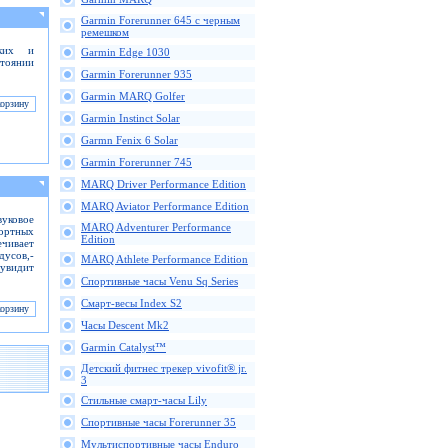
Garmin Forerunner 645 с черным
ремешком
ских и
Garmin Edge 1030
стоянии
Garmin Forerunner 935
Garmin MARQ Golfer
Garmin Instinct Solar
Garmn Fenix 6 Solar
Garmin Forerunner 745
MARQ Driver Performance Edition
MARQ Aviator Performance Edition
уковое
MARQ Adventurer Performance
ортных
Edition
чивает
дусов,-
MARQ Athlete Performance Edition
 увидит
Спортивные часы Venu Sq Series
Смарт-весы Index S2
Часы Descent Mk2
Garmin Catalyst™
Детский фитнес трекер vivofit® jr.
3
Стильные смарт-часы Lily
Спортивные часы Forerunner 35
Мультиспортивные часы Enduro