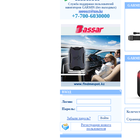
Служба поддержки пользователей
GARMI
навигаторов GARMIN (без выходных)
support@gps.kz
+7-700-6030000
GARMI
ВХОД
Логин:
Пароль:
Количест
Забыли пароль?
Страниц
Регистрация нового
пользователя