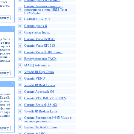
анных -
ругое.
Garmin Комплект монитор
сердечного ритма HRM-Tri и
HRM-Swim
GARMIN SWIM 2
Garmin quatix 6
Смарт-весы Index
а Varia
Garmin Varia RVR315
dge или
Garmin Varia RTL515
ющихся
зовании
Garmin Varia UT800 Smart
ажает
щения -
Велотренажеры TACX
портных
MARQ Adventurer
Vivofit JR Digi Camo
Garmin VENU
Vivofit JR Real Flower
Garmin Approach G6
 задним
Edge®,
Garmin VIVOMOVE SERIES
фоном,
вах на
Garmin Fenix 6, 6S, 6X
ртфоном
Vivofit JR Broken Lava
годаря
рмация
Garmin Forerunner® 645 Music с
черным ремешком
Instinct Tactical Edition
Garmin MARQ