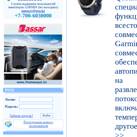
Служба поддержки пользователей
специ
навигаторов GARMIN (без выходных)
support@gps.kz
функ
+7-700-6030000
все
совме
Gar
совме
обес
автоп
на п
развл
ВХОД
поток
Логин:
включ
Пароль:
темпе
Забыли пароль?
Регистрация нового
друго
пользователя
>>