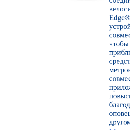
сое
вело
Edge
устр
совм
чтоб
прибл
средс
метро
совм
прил
повыс
благ
опов
друго