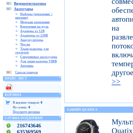
совме
Видеорегистраторы
обес
Аксессуары
Наборы (крепление +
автоп
питание)
Морские крепления
на п
Крепления на руль
Адаперы от 12В
развл
Адаптеры от 220В
Аккумуляторы
поток
Чехлы
Трансдьюсеры для
эхолотов
включ
Спортивные аксессуары
Для экшн-камеры VIRB
темпе
Антенны
друго
Список товаров
ПРАЙС ЛИСТ
>>
КОРЗИНА
В корзине товаров:
0
На сумму:
0
GARMIN QUATIX 6
Просмотр корзины
СЛУЖБА ПОДДЕРЖКИ
Муль
216743646
Qua
635369569