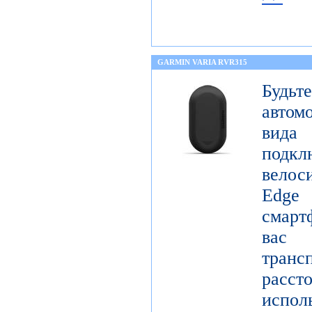
GARMIN VARIA RVR315
Будьт
автом
вида
подк
вело
Edge
смарт
вас
тран
расст
испол