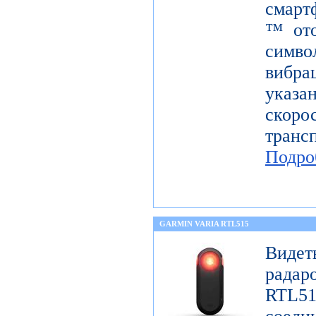
смарт
™ ото
симв
вибра
указ
скор
тран
Подро
GARMIN VARIA RTL515
Виде
радар
RTL51