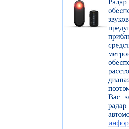
Радар
обес
звук
пре
прибл
средс
метр
обесп
расст
диап
поэто
Вас з
радар
авт
инфор