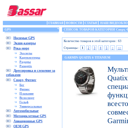
ГЛАВНАЯ
НОВОСТИ
СТАТЬИ
НАШ ВИДЕОБЛО
GPS
СПИСОК ТОВАРОВ КАТЕГОРИИ Спорт, Ф
Носимые GPS
Количество товаров в этой категории : 63
Экшн-камеры
Страницы :
1
2
3
4
5
>
>>
Река-море
Эхолоты
Картплоттеры
GARMIN QUATIX 6 TITANIUM
Радары
Panoptix
Муль
Дрессировка и слежение за
собаками
Qua
Спорт, Фитнес
специ
Бег
Фитнес
функ
Плавание
Велоспорт
все
Гольф
Универсальные
совме
Автомобильные
Мотоциклетные GPS
Gar
Авиационные GPS
OEM GPS