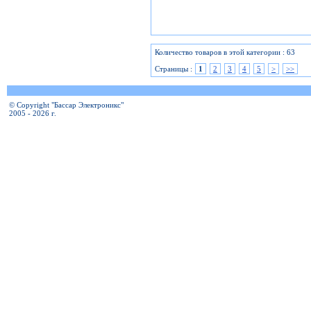
Количество товаров в этой категории : 63
Страницы :
1
2
3
4
5
>
>>
© Copyright "Бассар Электроникс"
2005 - 2026 г.