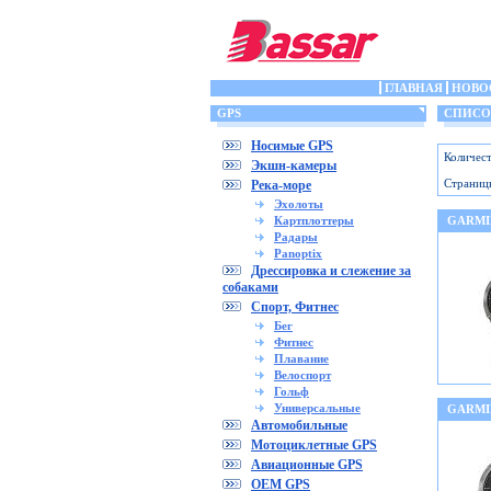
ГЛАВНАЯ
НОВО
GPS
СПИСОК 
Носимые GPS
Количест
Экшн-камеры
Страниц
Река-море
Эхолоты
Картплоттеры
GARMIN
Радары
Panoptix
Дрессировка и слежение за
собаками
Спорт, Фитнес
Бег
Фитнес
Плавание
Велоспорт
Гольф
Универсальные
GARMI
Автомобильные
Мотоциклетные GPS
Авиационные GPS
OEM GPS