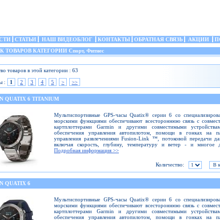
СТИ
СТАТЬИ
НАШ ВИДЕОБЛОГ
КОНТАКТЫ
ОБРАТНАЯ СВЯЗЬ
АКЦИИ
П
ТОВАРОВ КАТЕГОРИИ Спорт, Фитнес
во товаров в этой категории : 63
ы :
1
2
3
4
5
>
>>
 QUATIX 6 TITANIUM
Мультиспортивные GPS-часы Quatix® серии 6 со специализиров
морскими функциями обеспечивают всестороннюю связь с совмес
картплоттерами Garmin и другими совместимыми устройства
обеспечения управления автопилотом, помощи в гонках на па
управления развлечениями Fusion-Link ™, потоковой передачи д
включая скорость, глубину, температуру и ветер - и многое д
Подробная информация >>
Количество:
N QUATIX 6
Мультиспортивные GPS-часы Quatix® серии 6 со специализиров
морскими функциями обеспечивают всестороннюю связь с совмес
картплоттерами Garmin и другими совместимыми устройства
обеспечения управления автопилотом, помощи в гонках на па