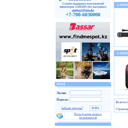
Служба поддержки пользователей
GARMI
навигаторов GARMIN (без выходных)
support@gps.kz
+7-700-6030000
GARMI
ВХОД
Логин:
Пароль:
Количест
Забыли пароль?
Страниц
Регистрация нового
пользователя