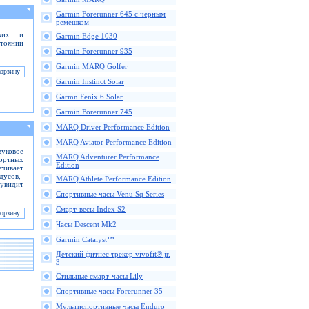
Garmin Forerunner 645 с черным
ремешком
ских и
Garmin Edge 1030
стоянии
Garmin Forerunner 935
Garmin MARQ Golfer
Garmin Instinct Solar
Garmn Fenix 6 Solar
Garmin Forerunner 745
MARQ Driver Performance Edition
MARQ Aviator Performance Edition
уковое
MARQ Adventurer Performance
ортных
Edition
чивает
дусов,-
MARQ Athlete Performance Edition
 увидит
Спортивные часы Venu Sq Series
Смарт-весы Index S2
Часы Descent Mk2
Garmin Catalyst™
Детский фитнес трекер vivofit® jr.
3
Стильные смарт-часы Lily
Спортивные часы Forerunner 35
Мультиспортивные часы Enduro