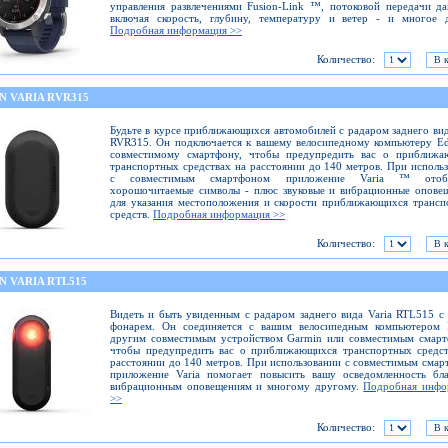
управления развлечениями Fusion-Link ™, потоковой передачи д
включая скорость, глубину, температуру и ветер - и многое д
Подробная информация >>
Количество:
N VARIA RVR315
Будьте в курсе приближающихся автомобилей с радаром заднего вид
RVR315. Он подключается к вашему велосипедному компьютеру E
совместимому смартфону, чтобы предупредить вас о приближа
транспортных средствах на расстоянии до 140 метров. При исполь
с совместимым смартфоном приложение Varia ™ отобр
хорошочитаемые символы - плюс звуковые и вибрационные опове
для указания местоположения и скорости приближающихся транс
средств.
Подробная информация >>
Количество:
N VARIA RTL515
Видеть и быть увиденным с радаром заднего вида Varia RTL515 с
фонарем. Он соединяется с вашим велосипедным компьютером 
другим совместимым устройством Garmin или совместимым смарт
чтобы предупредить вас о приближающихся транспортных средст
расстоянии до 140 метров. При использовании с совместимым сма
приложение Varia помогает повысить вашу осведомленность бла
вибрационным оповещениям и многому другому.
Подробная инфо
>>
Количество: