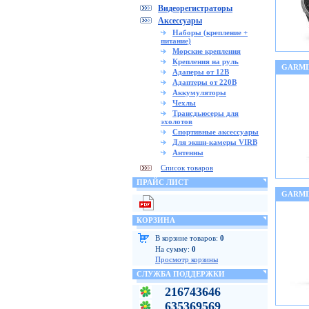
Видеорегистраторы
Аксессуары
Наборы (крепление +
питание)
Морские крепления
Крепления на руль
GARMI
Адаперы от 12В
Адаптеры от 220В
Аккумуляторы
Чехлы
Трансдьюсеры для
эхолотов
Спортивные аксессуары
Для экшн-камеры VIRB
Антенны
Список товаров
ПРАЙС ЛИСТ
GARMI
КОРЗИНА
В корзине товаров:
0
На сумму:
0
Просмотр корзины
СЛУЖБА ПОДДЕРЖКИ
216743646
635369569