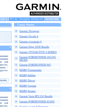
ОИСК
РЕГИСТРАЦИЯ ПРИБОРА
ПОМОЩЬ
Спорт, Фитнес
Garmin Vivosport
Garmin Vivofit 4
Garmin vivosmart 4
Garmin Edge 1030 Bundle
Garmin VIVOACTIVE 4 SERIES
анными
Garmin FORERUNNER 245/245
тимыми
MUSIC
ми для
русах,
Garmin FORERUNNER 945
анных -
MARQ Commander
ругое.
MARQ Athlete
MARQ Driver
MARQ Captain
MARQ Aviator
Garmin Varia RTL510 Bundle
анными
тимыми
Garmin FORERUNNER 45/45S
ми для
русах,
Garmin quatix 6 Titanium