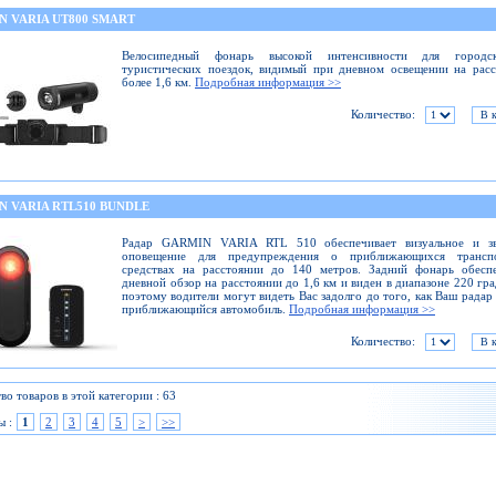
N VARIA UT800 SMART
Велосипедный фонарь высокой интенсивности для город
туристических поездок, видимый при дневном освещении на рас
более 1,6 км.
Подробная информация >>
Количество:
N VARIA RTL510 BUNDLE
Радар GARMIN VARIA RTL 510 обеспечивает визуальное и зв
оповещение для предупреждения о приближающихся трансп
средствах на расстоянии до 140 метров. Задний фонарь обеспе
дневной обзор на расстоянии до 1,6 км и виден в диапазоне 220 гра
поэтому водители могут видеть Вас задолго до того, как Ваш радар
приближающийся автомобиль.
Подробная информация >>
Количество:
во товаров в этой категории : 63
ы :
1
2
3
4
5
>
>>