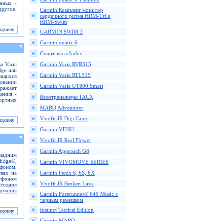
анных -
ругое.
Garmin Комплект монитор
сердечного ритма HRM-Tri и
HRM-Swim
GARMIN SWIM 2
Garmin quatix 6
Смарт-весы Index
а Varia
Garmin Varia RVR315
dge или
Garmin Varia RTL515
ющихся
зовании
Garmin Varia UT800 Smart
ажает
щения -
Велотренажеры TACX
портных
MARQ Adventurer
Vivofit JR Digi Camo
Garmin VENU
Vivofit JR Real Flower
Garmin Approach G6
 задним
Edge®,
Garmin VIVOMOVE SERIES
фоном,
вах на
Garmin Fenix 6, 6S, 6X
ртфоном
Vivofit JR Broken Lava
годаря
рмация
Garmin Forerunner® 645 Music с
черным ремешком
Instinct Tactical Edition
Garmin MARQ