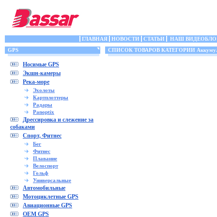
ГЛАВНАЯ
НОВОСТИ
СТАТЬИ
НАШ ВИДЕОБЛО
GPS
СПИСОК ТОВАРОВ КАТЕГОРИИ Аккумул
Носимые GPS
Экшн-камеры
Река-море
Эхолоты
Картплоттеры
Радары
Panoptix
Дрессировка и слежение за
собаками
Спорт, Фитнес
Бег
Фитнес
Плавание
Велоспорт
Гольф
Универсальные
Автомобильные
Мотоциклетные GPS
Авиационные GPS
OEM GPS