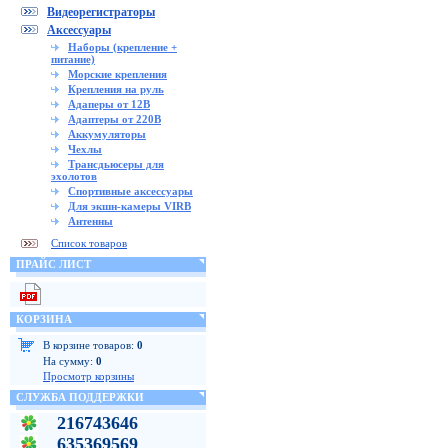
Видеорегистраторы
Аксессуары
Наборы (крепление +
питание)
Морские крепления
Крепления на руль
Адаперы от 12В
Адаптеры от 220В
Аккумуляторы
Чехлы
Трансдьюсеры для
эхолотов
Спортивные аксессуары
Для экшн-камеры VIRB
Антенны
Список товаров
ПРАЙС ЛИСТ
КОРЗИНА
В корзине товаров:
0
На сумму:
0
Просмотр корзины
СЛУЖБА ПОДДЕРЖКИ
216743646
635369569