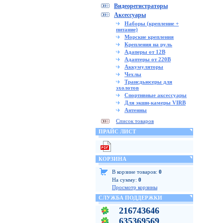
Видеорегистраторы
Аксессуары
Наборы (крепление +
питание)
Морские крепления
Крепления на руль
Адаперы от 12В
Адаптеры от 220В
Аккумуляторы
Чехлы
Трансдьюсеры для
эхолотов
Спортивные аксессуары
Для экшн-камеры VIRB
Антенны
Список товаров
ПРАЙС ЛИСТ
КОРЗИНА
В корзине товаров:
0
На сумму:
0
Просмотр корзины
СЛУЖБА ПОДДЕРЖКИ
216743646
635369569