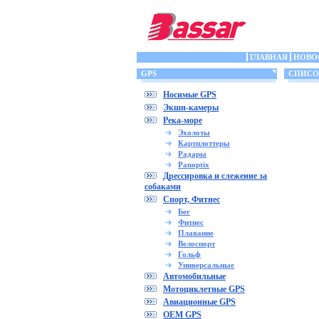
ГЛАВНАЯ
НОВО
GPS
СПИСОК
Носимые GPS
Экшн-камеры
Река-море
Эхолоты
Картплоттеры
Радары
Panoptix
Дрессировка и слежение за
собаками
Спорт, Фитнес
Бег
Фитнес
Плавание
Велоспорт
Гольф
Универсальные
Автомобильные
Мотоциклетные GPS
Авиационные GPS
OEM GPS