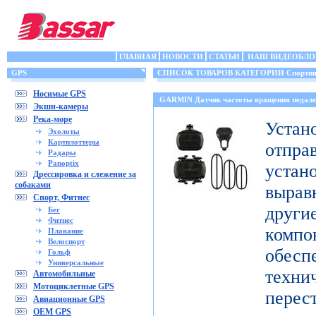
ГЛАВНАЯ
НОВОСТИ
СТАТЬИ
НАШ ВИДЕОБЛО
GPS
СПИСОК ТОВАРОВ КАТЕГОРИИ Спортивн
Носимые GPS
GARMIN Датчик частоты вращения педале
Экшн-камеры
Река-море
Уст
Эхолоты
Картплоттеры
отпр
Радары
Panoptix
уста
Дрессировка и слежение за
собаками
выра
Спорт, Фитнес
дру
Бег
Фитнес
комп
Плавание
Велоспорт
обесп
Гольф
Универсальные
тех
Автомобильные
Мотоциклетные GPS
перес
Авиационные GPS
OEM GPS