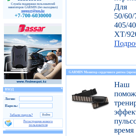
Служба поддержки пользователей
Дл
навигаторов GARMIN (без выходных)
support@gps.kz
50/60
+7-700-6030000
405/4
ХТ/92
Подро
GARMIN Монитор сердечного ритма (прем
Наш 
ВХОД
пом
Логин:
тре
Пароль:
эффе
Забыли пароль?
пульс
Регистрация нового
пользователя
время