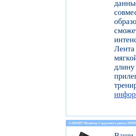
данн
совме
образ
смо
инте
Лента
мягко
длину
прил
тре
инфор
GARMIN Монитор Сердечного ритма HRM
Ваши 