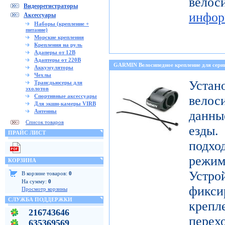
ве
Видеорегистраторы
инфор
Аксессуары
Наборы (крепление +
питание)
Морские крепления
Крепления на руль
Адаперы от 12В
Адаптеры от 220В
GARMIN Велосипедное крепление для с
Аккумуляторы
Чехлы
Уст
Трансдьюсеры для
эхолотов
Спортивные аксессуары
велос
Для экшн-камеры VIRB
Антенны
данны
Список товаров
езды
ПРАЙС ЛИСТ
подх
режи
КОРЗИНА
Устро
В корзине товаров:
0
На сумму:
0
фикси
Просмотр корзины
СЛУЖБА ПОДДЕРЖКИ
креп
216743646
перех
635369569