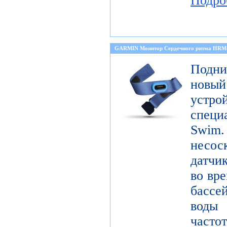
Подро
GARMIN Монитор Сердечного ритма HR
Подни
новый
устро
специ
Sw
несо
датчи
во вре
бассе
воды
част