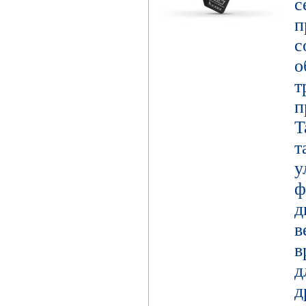
с
о
т
п
T
у
д
в
в
д
д