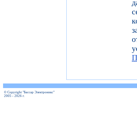
с
к
з
о
у
П
© Copyright "Бассар Электроникс"
2005 - 2026 г.