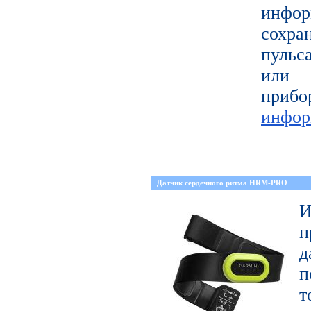
инфор
сохра
пульс
или 
пр
инфор
Датчик сердечного ритма HRM-PRO
И
п
п