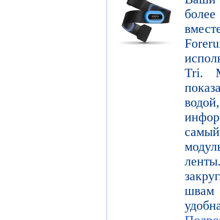
боле
вмест
Forer
испол
Tri. 
показ
водой
инфо
самы
модул
лент
закру
швам 
удобн