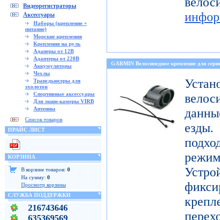
ве
Видеорегистраторы
инфор
Аксессуары
Наборы (крепление +
питание)
Морские крепления
Крепления на руль
Адаперы от 12В
Адаптеры от 220В
GARMIN Велосипедное крепление для с
Аккумуляторы
Чехлы
Уст
Трансдьюсеры для
эхолотов
Спортивные аксессуары
велос
Для экшн-камеры VIRB
Антенны
данны
Список товаров
езды
ПРАЙС ЛИСТ
подх
режи
КОРЗИНА
Устро
В корзине товаров:
0
На сумму:
0
фикси
Просмотр корзины
СЛУЖБА ПОДДЕРЖКИ
креп
216743646
перех
635369569