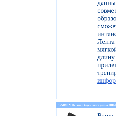
данн
совме
образ
смо
инте
Лента
мягко
длину
прил
тре
инфор
GARMIN Монитор Сердечного ритма HRM
Ваши 