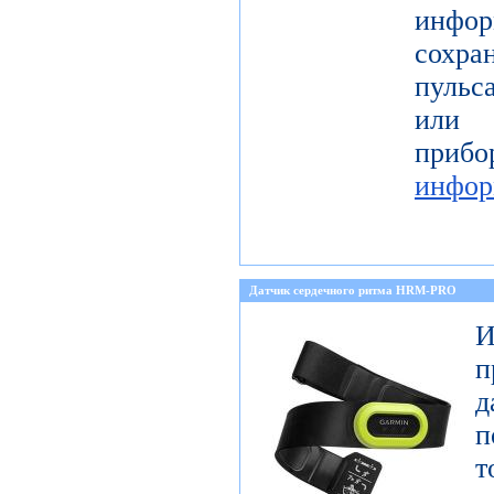
инфор
сохра
пульс
или 
пр
инфор
Датчик сердечного ритма HRM-PRO
И
п
п