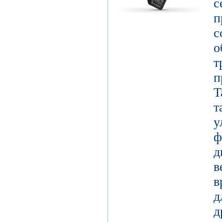
с
о
т
п
T
у
д
в
в
д
д