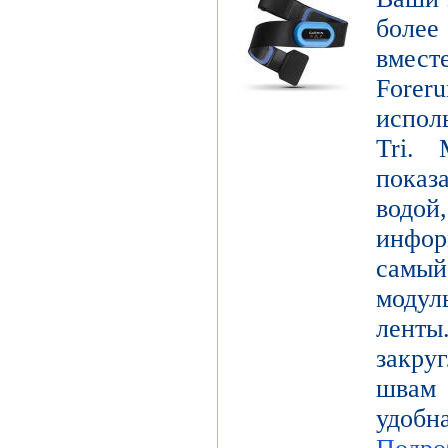
боле
вмест
Forer
испол
Tri. 
показ
водой
инфо
самы
модул
лент
закру
швам 
удобн