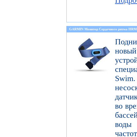
Подро
GARMIN Монитор Сердечного ритма HR
Подни
новый
устро
специ
Sw
несо
датчи
во вре
бассе
воды
част