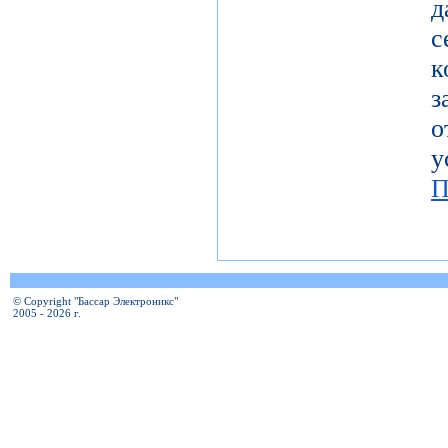
с
к
з
о
у
П
© Copyright "Бассар Электроникс"
2005 - 2026 г.