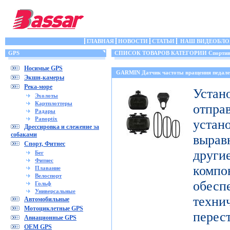
ГЛАВНАЯ
НОВОСТИ
СТАТЬИ
НАШ ВИДЕОБЛО
GPS
СПИСОК ТОВАРОВ КАТЕГОРИИ Спортивн
Носимые GPS
GARMIN Датчик частоты вращения педале
Экшн-камеры
Река-море
Уст
Эхолоты
Картплоттеры
отпр
Радары
Panoptix
уста
Дрессировка и слежение за
собаками
выра
Спорт, Фитнес
дру
Бег
Фитнес
комп
Плавание
Велоспорт
обесп
Гольф
Универсальные
тех
Автомобильные
Мотоциклетные GPS
перес
Авиационные GPS
OEM GPS