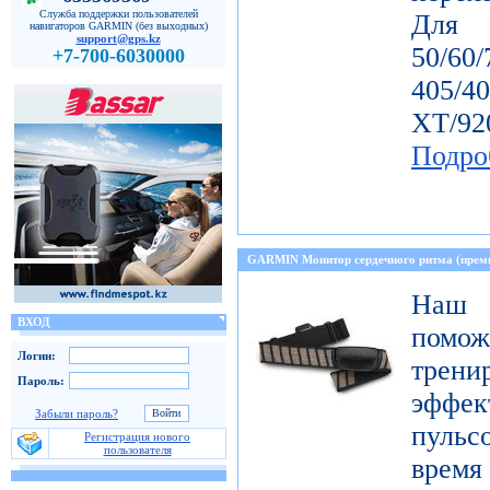
Служба поддержки пользователей
Дл
навигаторов GARMIN (без выходных)
support@gps.kz
50/60
+7-700-6030000
405/4
ХТ/92
Подро
GARMIN Монитор сердечного ритма (прем
Наш 
ВХОД
пом
Логин:
тре
Пароль:
эффе
Забыли пароль?
пульс
Регистрация нового
пользователя
время