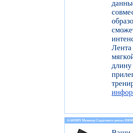
данн
совме
образ
смо
инте
Лента
мягко
длину
прил
тре
инфор
GARMIN Монитор Сердечного ритма HRM
Ваши 