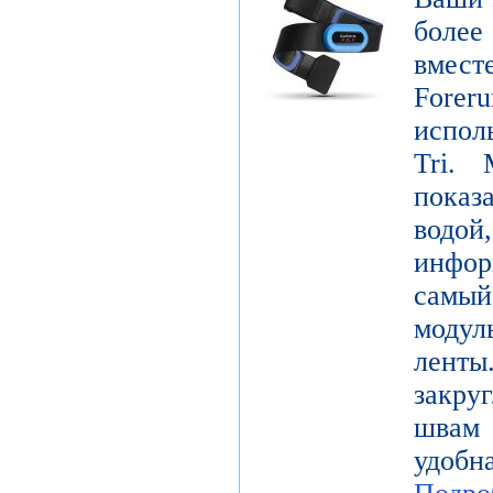
боле
вмест
Forer
испол
Tri. 
показ
водой
инфо
самы
модул
лент
закру
швам 
удобн