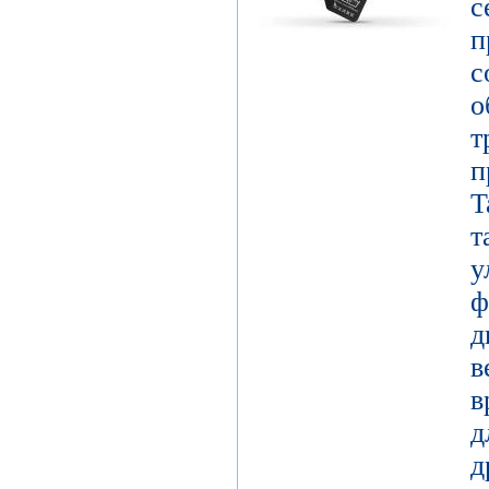
с
о
т
п
T
у
д
в
в
д
д