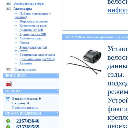
ве
Видеорегистраторы
инфор
Аксессуары
Наборы (крепление +
питание)
Морские крепления
Крепления на руль
Адаперы от 12В
Адаптеры от 220В
GARMIN Велосипедное крепление для с
Аккумуляторы
Чехлы
Уст
Трансдьюсеры для
эхолотов
Спортивные аксессуары
велос
Для экшн-камеры VIRB
Антенны
данны
Список товаров
езды
ПРАЙС ЛИСТ
подх
режи
КОРЗИНА
Устро
В корзине товаров:
0
На сумму:
0
фикси
Просмотр корзины
СЛУЖБА ПОДДЕРЖКИ
креп
216743646
перех
635369569