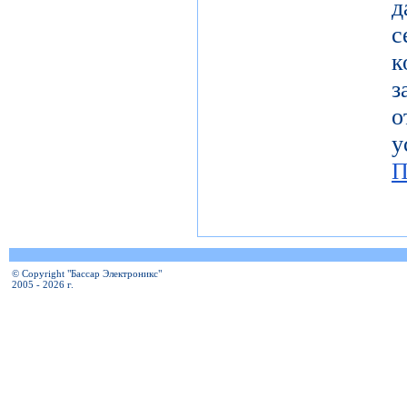
с
к
з
о
у
П
© Copyright "Бассар Электроникс"
2005 - 2026 г.