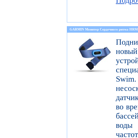
Подро
GARMIN Монитор Сердечного ритма HR
Подни
новый
устро
специ
Sw
несо
датчи
во вре
бассе
воды
част