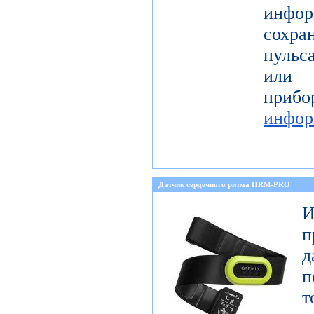
инфор
сохра
пульс
или 
пр
инфор
Датчик сердечного ритма HRM-PRO
И
п
п