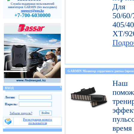
Служба поддержки пользователей
Дл
навигаторов GARMIN (без выходных)
support@gps.kz
50/60
+7-700-6030000
405/4
ХТ/92
Подро
GARMIN Монитор сердечного ритма (прем
Наш 
ВХОД
пом
Логин:
тре
Пароль:
эффе
Забыли пароль?
пульс
Регистрация нового
пользователя
время