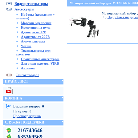
Мотоциклетный набор для MONTANA 600
Видеорегистраторы
Аксессуары
Мотоциклетный набор д
Наборы (крепление +
00)
Подробная информа
питание)
Морские крепления
Крепления на руль
Адаперы от 12В
Адаптеры от 220В
Аккумуляторы
Чехлы
Трансдьюсеры для
эхолотов
Спортивные аксессуары
Для экшн-камеры VIRB
Антенны
Список товаров
ПРАЙС ЛИСТ
КОРЗИНА
В корзине товаров:
0
На сумму:
0
Просмотр корзины
СЛУЖБА ПОДДЕРЖКИ
216743646
635369569