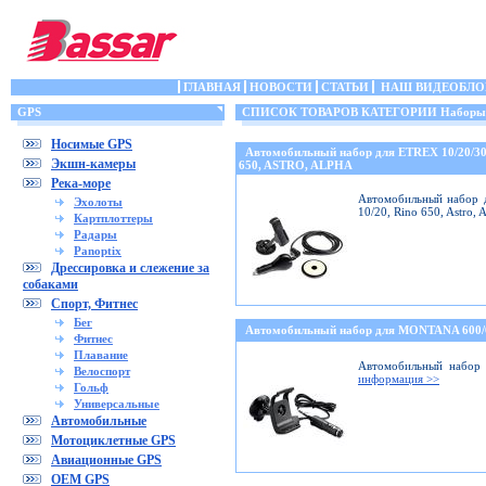
ГЛАВНАЯ
НОВОСТИ
СТАТЬИ
НАШ ВИДЕОБЛО
GPS
СПИСОК ТОВАРОВ КАТЕГОРИИ Наборы (кр
Носимые GPS
Автомобильный набор для ETREX 10/20/3
Экшн-камеры
650, ASTRO, ALPHA
Река-море
Автомобильный набор д
Эхолоты
10/20, Rino 650, Astro,
Картплоттеры
Радары
Panoptix
Дрессировка и слежение за
собаками
Спорт, Фитнес
Бег
Автомобильный набор для MONTANA 600
Фитнес
Плавание
Автомобильный набор 
Велоспорт
информация >>
Гольф
Универсальные
Автомобильные
Мотоциклетные GPS
Авиационные GPS
OEM GPS