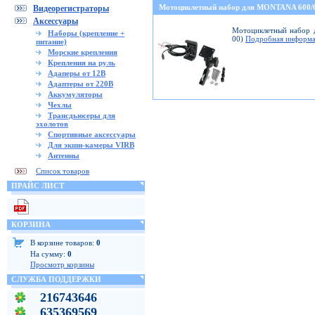
Мотоциклетный набор для MONTANA 600
Видеорегистраторы
Аксессуары
Мотоциклетный набор д
Наборы (крепление +
00)
Подробная информа
питание)
Морские крепления
Крепления на руль
Адаперы от 12В
Адаптеры от 220В
Аккумуляторы
Чехлы
Трансдьюсеры для
эхолотов
Спортивные аксессуары
Для экшн-камеры VIRB
Антенны
Список товаров
ПРАЙС ЛИСТ
КОРЗИНА
В корзине товаров:
0
На сумму:
0
Просмотр корзины
СЛУЖБА ПОДДЕРЖКИ
216743646
635369569