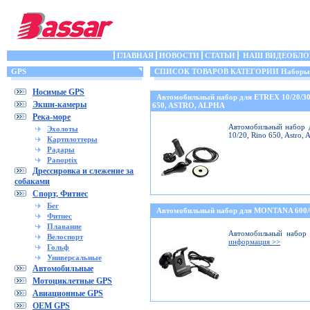
ГЛАВНАЯ
НОВОСТИ
СТАТЬИ
НАШ ВИДЕОБЛО
GPS
СПИСОК ТОВАРОВ КАТЕГОРИИ Наборы (кр
Носимые GPS
Автомобильный набор для ETREX 10/20/3
Экшн-камеры
650, ASTRO, ALPHA
Река-море
Автомобильный набор д
Эхолоты
10/20, Rino 650, Astro,
Картплоттеры
Радары
Panoptix
Дрессировка и слежение за
собаками
Спорт, Фитнес
Бег
Автомобильный набор для MONTANA 600
Фитнес
Плавание
Автомобильный набор 
Велоспорт
информация >>
Гольф
Универсальные
Автомобильные
Мотоциклетные GPS
Авиационные GPS
OEM GPS