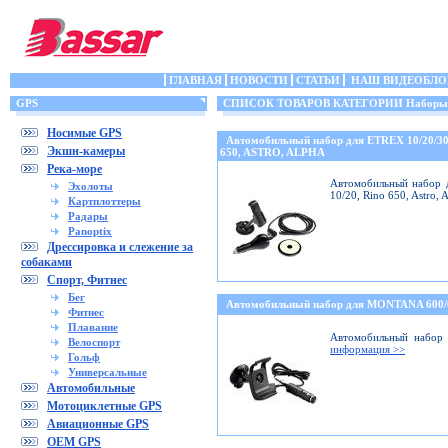
ГЛАВНАЯ
НОВОСТИ
СТАТЬИ
НАШ ВИДЕОБЛО
GPS
СПИСОК ТОВАРОВ КАТЕГОРИИ Наборы (кр
Носимые GPS
Автомобильный набор для ETREX 10/20/3
Экшн-камеры
650, ASTRO, ALPHA
Река-море
Автомобильный набор д
Эхолоты
10/20, Rino 650, Astro,
Картплоттеры
Радары
Panoptix
Дрессировка и слежение за
собаками
Спорт, Фитнес
Бег
Автомобильный набор для MONTANA 600
Фитнес
Плавание
Автомобильный набор 
Велоспорт
информация >>
Гольф
Универсальные
Автомобильные
Мотоциклетные GPS
Авиационные GPS
OEM GPS