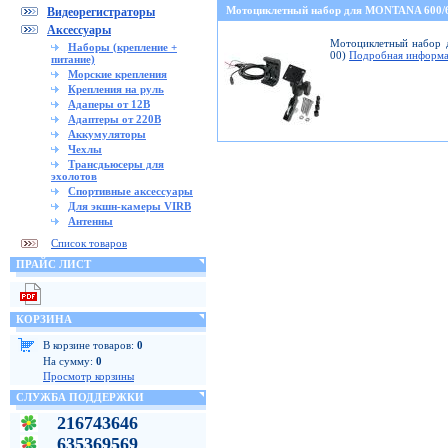
Мотоциклетный набор для MONTANA 600
Видеорегистраторы
Аксессуары
Мотоциклетный набор д
Наборы (крепление +
00)
Подробная информа
питание)
Морские крепления
Крепления на руль
Адаперы от 12В
Адаптеры от 220В
Аккумуляторы
Чехлы
Трансдьюсеры для
эхолотов
Спортивные аксессуары
Для экшн-камеры VIRB
Антенны
Список товаров
ПРАЙС ЛИСТ
КОРЗИНА
В корзине товаров:
0
На сумму:
0
Просмотр корзины
СЛУЖБА ПОДДЕРЖКИ
216743646
635369569