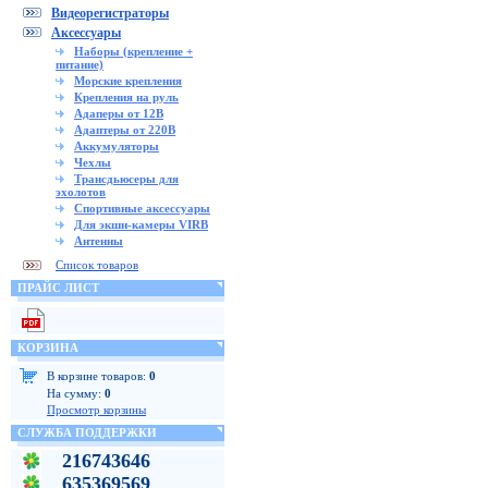
Видеорегистраторы
Аксессуары
Наборы (крепление +
питание)
Морские крепления
Крепления на руль
Адаперы от 12В
Адаптеры от 220В
Аккумуляторы
Чехлы
Трансдьюсеры для
эхолотов
Спортивные аксессуары
Для экшн-камеры VIRB
Антенны
Список товаров
ПРАЙС ЛИСТ
КОРЗИНА
В корзине товаров:
0
На сумму:
0
Просмотр корзины
СЛУЖБА ПОДДЕРЖКИ
216743646
635369569