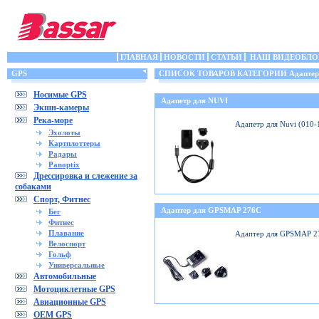
ГЛАВНАЯ
НОВОСТИ
СТАТЬИ
НАШ ВИДЕОБЛО
GPS
СПИСОК ТОВАРОВ КАТЕГОРИИ Адаптеры
Носимые GPS
Адапетр для NUVI
Экшн-камеры
Река-море
Адапетр для Nuvi (010
Эхолоты
Картплоттеры
Радары
Panoptix
Дрессировка и слежение за
собаками
Спорт, Фитнес
Адаптер для GPSMAP 276C
Бег
Фитнес
Плавание
Адаптер для GPSMAP 2
Велоспорт
Гольф
Универсальные
Автомобильные
Мотоциклетные GPS
Авиационные GPS
OEM GPS