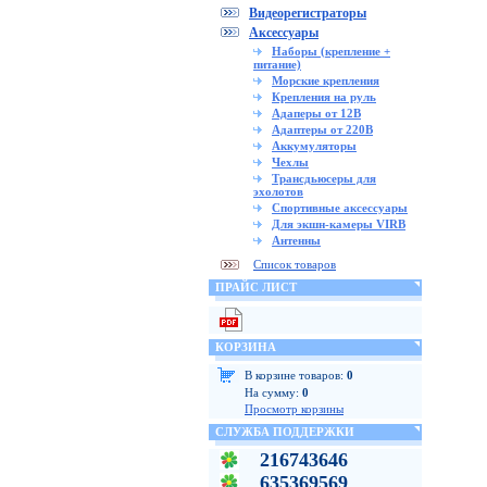
Видеорегистраторы
Аксессуары
Наборы (крепление +
питание)
Морские крепления
Крепления на руль
Адаперы от 12В
Адаптеры от 220В
Аккумуляторы
Чехлы
Трансдьюсеры для
эхолотов
Спортивные аксессуары
Для экшн-камеры VIRB
Антенны
Список товаров
ПРАЙС ЛИСТ
КОРЗИНА
В корзине товаров:
0
На сумму:
0
Просмотр корзины
СЛУЖБА ПОДДЕРЖКИ
216743646
635369569