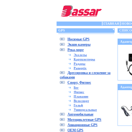
ГЛАВНАЯ
НОВО
GPS
СПИСОК 
Носимые GPS
Адапет
Экшн-камеры
Река-море
Эхолоты
Картплоттеры
Радары
Panoptix
Дрессировка и слежение за
собаками
Спорт, Фитнес
Адапте
Бег
Фитнес
Плавание
Велоспорт
Гольф
Универсальные
Автомобильные
Мотоциклетные GPS
Авиационные GPS
OEM GPS