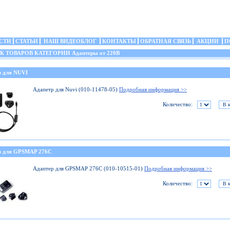
СТИ
СТАТЬИ
НАШ ВИДЕОБЛОГ
КОНТАКТЫ
ОБРАТНАЯ СВЯЗЬ
АКЦИИ
П
ТОВАРОВ КАТЕГОРИИ Адаптеры от 220В
р для NUVI
Адапетр для Nuvi (010-11478-05)
Подробная информация >>
Количество:
р для GPSMAP 276C
Адаптер для GPSMAP 276C (010-10515-01)
Подробная информация >>
Количество: