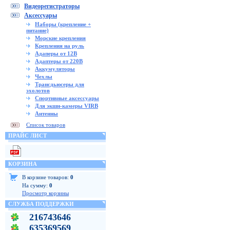
Видеорегистраторы
Аксессуары
Наборы (крепление +
питание)
Морские крепления
Крепления на руль
Адаперы от 12В
Адаптеры от 220В
Аккумуляторы
Чехлы
Трансдьюсеры для
эхолотов
Спортивные аксессуары
Для экшн-камеры VIRB
Антенны
Список товаров
ПРАЙС ЛИСТ
КОРЗИНА
В корзине товаров:
0
На сумму:
0
Просмотр корзины
СЛУЖБА ПОДДЕРЖКИ
216743646
635369569