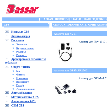
ГЛАВНАЯ
НОВОСТИ
СТАТЬИ
НАШ ВИДЕОБЛО
GPS
СПИСОК ТОВАРОВ КАТЕГОРИИ Адаптеры
Носимые GPS
Адапетр для NUVI
Экшн-камеры
Река-море
Адапетр для Nuvi (010
Эхолоты
Картплоттеры
Радары
Panoptix
Дрессировка и слежение за
собаками
Спорт, Фитнес
Адаптер для GPSMAP 276C
Бег
Фитнес
Плавание
Адаптер для GPSMAP 2
Велоспорт
Гольф
Универсальные
Автомобильные
Мотоциклетные GPS
Авиационные GPS
OEM GPS