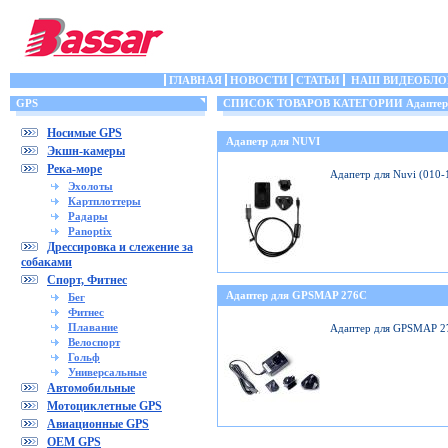
ГЛАВНАЯ
НОВОСТИ
СТАТЬИ
НАШ ВИДЕОБЛО
GPS
СПИСОК ТОВАРОВ КАТЕГОРИИ Адаптеры
Носимые GPS
Адапетр для NUVI
Экшн-камеры
Река-море
Адапетр для Nuvi (010
Эхолоты
Картплоттеры
Радары
Panoptix
Дрессировка и слежение за
собаками
Спорт, Фитнес
Адаптер для GPSMAP 276C
Бег
Фитнес
Плавание
Адаптер для GPSMAP 2
Велоспорт
Гольф
Универсальные
Автомобильные
Мотоциклетные GPS
Авиационные GPS
OEM GPS