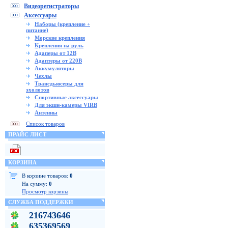
Видеорегистраторы
Аксессуары
Наборы (крепление +
питание)
Морские крепления
Крепления на руль
Адаперы от 12В
Адаптеры от 220В
Аккумуляторы
Чехлы
Трансдьюсеры для
эхолотов
Спортивные аксессуары
Для экшн-камеры VIRB
Антенны
Список товаров
ПРАЙС ЛИСТ
КОРЗИНА
В корзине товаров:
0
На сумму:
0
Просмотр корзины
СЛУЖБА ПОДДЕРЖКИ
216743646
635369569