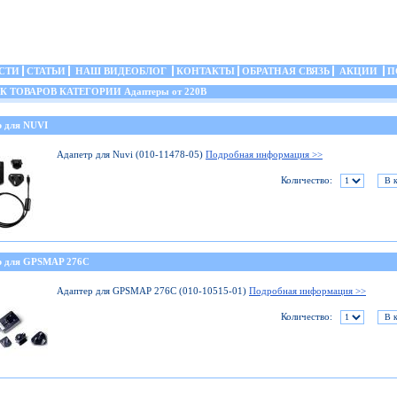
СТИ
СТАТЬИ
НАШ ВИДЕОБЛОГ
КОНТАКТЫ
ОБРАТНАЯ СВЯЗЬ
АКЦИИ
П
ТОВАРОВ КАТЕГОРИИ Адаптеры от 220В
р для NUVI
Адапетр для Nuvi (010-11478-05)
Подробная информация >>
Количество:
р для GPSMAP 276C
Адаптер для GPSMAP 276C (010-10515-01)
Подробная информация >>
Количество: