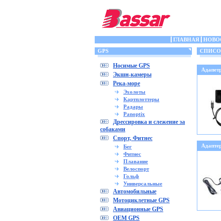
ГЛАВНАЯ
НОВО
GPS
СПИСОК 
Носимые GPS
Адапет
Экшн-камеры
Река-море
Эхолоты
Картплоттеры
Радары
Panoptix
Дрессировка и слежение за
собаками
Спорт, Фитнес
Адапте
Бег
Фитнес
Плавание
Велоспорт
Гольф
Универсальные
Автомобильные
Мотоциклетные GPS
Авиационные GPS
OEM GPS