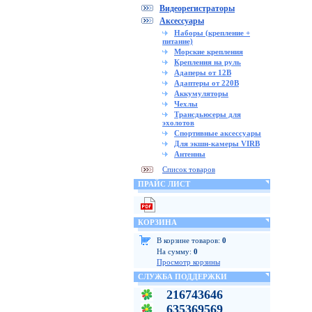
Видеорегистраторы
Аксессуары
Наборы (крепление +
питание)
Морские крепления
Крепления на руль
Адаперы от 12В
Адаптеры от 220В
Аккумуляторы
Чехлы
Трансдьюсеры для
эхолотов
Спортивные аксессуары
Для экшн-камеры VIRB
Антенны
Список товаров
ПРАЙС ЛИСТ
КОРЗИНА
В корзине товаров:
0
На сумму:
0
Просмотр корзины
СЛУЖБА ПОДДЕРЖКИ
216743646
635369569