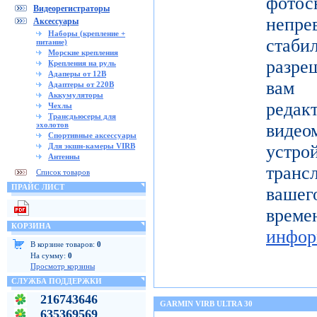
фото
Видеорегистраторы
непре
Аксессуары
Наборы (крепление +
ста
питание)
Морские крепления
разре
Крепления на руль
Адаперы от 12В
вам 
Адаптеры от 220В
Аккумуляторы
реда
Чехлы
Трансдьюсеры для
эхолотов
видео
Спортивные аксессуары
Для экшн-камеры VIRB
устро
Антенны
тран
Список товаров
ПРАЙС ЛИСТ
вашег
вр
КОРЗИНА
инфор
В корзине товаров:
0
На сумму:
0
Просмотр корзины
СЛУЖБА ПОДДЕРЖКИ
216743646
GARMIN VIRB ULTRA 30
635369569