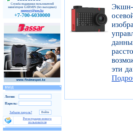
Служба поддержки пользователей
Экшн-
навигаторов GARMIN (без выходных)
support@gps.kz
осе
+7-700-6030000
изоб
управ
дан
расст
возмо
эти да
Подро
ВХОД
Логин:
Пароль:
Забыли пароль?
Регистрация нового
пользователя