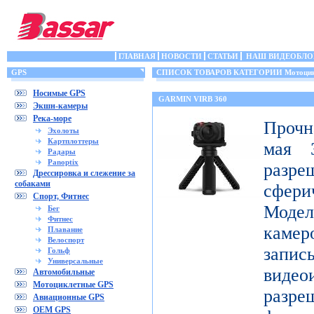
ГЛАВНАЯ
НОВОСТИ
СТАТЬИ
НАШ ВИДЕОБЛО
GPS
СПИСОК ТОВАРОВ КАТЕГОРИИ Мотоцик
Носимые GPS
GARMIN VIRB 360
Экшн-камеры
Река-море
Прочн
Эхолоты
Картплоттеры
мая 3
Радары
Panoptix
разр
Дрессировка и слежение за
собаками
сфери
Спорт, Фитнес
Модел
Бег
Фитнес
каме
Плавание
Велоспорт
запис
Гольф
Универсальные
видео
Автомобильные
Мотоциклетные GPS
разр
Авиационные GPS
OEM GPS