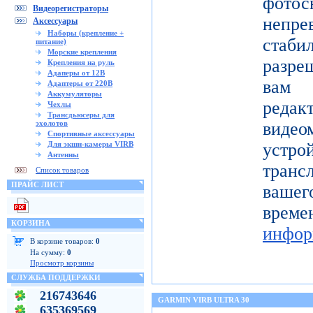
фото
Видеорегистраторы
непре
Аксессуары
Наборы (крепление +
ста
питание)
Морские крепления
разре
Крепления на руль
Адаперы от 12В
вам 
Адаптеры от 220В
Аккумуляторы
реда
Чехлы
Трансдьюсеры для
эхолотов
видео
Спортивные аксессуары
Для экшн-камеры VIRB
устро
Антенны
тран
Список товаров
ПРАЙС ЛИСТ
вашег
вр
КОРЗИНА
инфор
В корзине товаров:
0
На сумму:
0
Просмотр корзины
СЛУЖБА ПОДДЕРЖКИ
216743646
GARMIN VIRB ULTRA 30
635369569