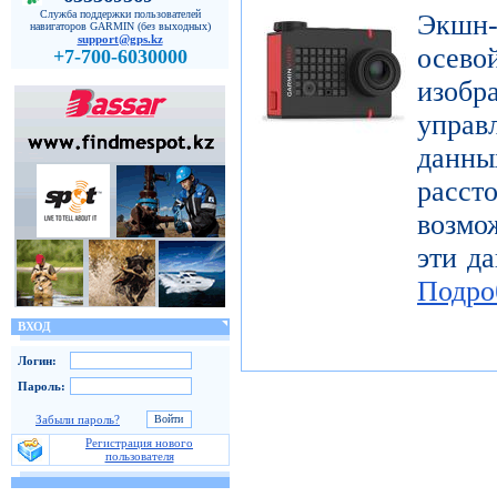
Служба поддержки пользователей
Экшн-
навигаторов GARMIN (без выходных)
support@gps.kz
осе
+7-700-6030000
изоб
управ
дан
расст
возмо
эти да
Подро
ВХОД
Логин:
Пароль:
Забыли пароль?
Регистрация нового
пользователя