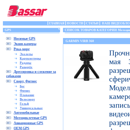
ГЛАВНАЯ
НОВОСТИ
СТАТЬИ
НАШ ВИДЕОБЛО
GPS
СПИСОК ТОВАРОВ КАТЕГОРИИ Мотоцик
Носимые GPS
GARMIN VIRB 360
Экшн-камеры
Река-море
Прочн
Эхолоты
Картплоттеры
мая 3
Радары
Panoptix
разр
Дрессировка и слежение за
собаками
сфери
Спорт, Фитнес
Модел
Бег
Фитнес
каме
Плавание
Велоспорт
запис
Гольф
Универсальные
видео
Автомобильные
Мотоциклетные GPS
разр
Авиационные GPS
OEM GPS