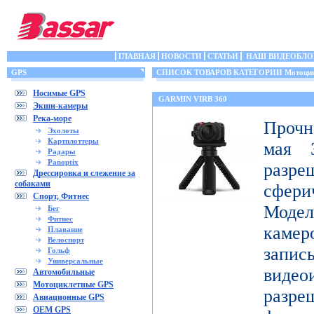
ГЛАВНАЯ
НОВОСТИ
СТАТЬИ
НАШ ВИДЕОБЛО
GPS
СПИСОК ТОВАРОВ КАТЕГОРИИ Мотоцик
Носимые GPS
GARMIN VIRB 360
Экшн-камеры
Река-море
Прочн
Эхолоты
Картплоттеры
мая 3
Радары
Panoptix
разр
Дрессировка и слежение за
собаками
сфери
Спорт, Фитнес
Модел
Бег
Фитнес
каме
Плавание
Велоспорт
запис
Гольф
Универсальные
видео
Автомобильные
Мотоциклетные GPS
разр
Авиационные GPS
OEM GPS