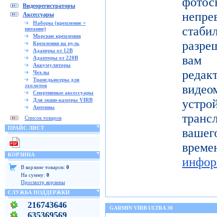
фото
Видеорегистраторы
непре
Аксессуары
Наборы (крепление +
ста
питание)
Морские крепления
разре
Крепления на руль
Адаперы от 12В
вам 
Адаптеры от 220В
Аккумуляторы
реда
Чехлы
Трансдьюсеры для
эхолотов
видео
Спортивные аксессуары
Для экшн-камеры VIRB
устро
Антенны
тран
Список товаров
ПРАЙС ЛИСТ
вашег
вр
КОРЗИНА
инфор
В корзине товаров:
0
На сумму:
0
Просмотр корзины
СЛУЖБА ПОДДЕРЖКИ
216743646
GARMIN VIRB ULTRA 30
635369569