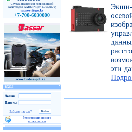
Служба поддержки пользователей
Экшн-
навигаторов GARMIN (без выходных)
support@gps.kz
осе
+7-700-6030000
изоб
управ
дан
расст
возмо
эти да
Подро
ВХОД
Логин:
Пароль:
Забыли пароль?
Регистрация нового
пользователя