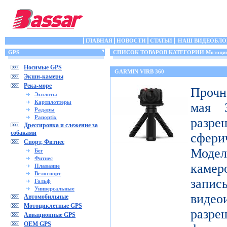
ГЛАВНАЯ
НОВОСТИ
СТАТЬИ
НАШ ВИДЕОБЛО
GPS
СПИСОК ТОВАРОВ КАТЕГОРИИ Мотоцик
Носимые GPS
GARMIN VIRB 360
Экшн-камеры
Река-море
Прочн
Эхолоты
Картплоттеры
мая 3
Радары
Panoptix
разр
Дрессировка и слежение за
собаками
сфери
Спорт, Фитнес
Модел
Бег
Фитнес
каме
Плавание
Велоспорт
запис
Гольф
Универсальные
видео
Автомобильные
Мотоциклетные GPS
разр
Авиационные GPS
OEM GPS