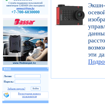
Служба поддержки пользователей
Экшн-
навигаторов GARMIN (без выходных)
support@gps.kz
осе
+7-700-6030000
изоб
управ
дан
расст
возмо
эти да
Подро
ВХОД
Логин:
Пароль:
Забыли пароль?
Регистрация нового
пользователя