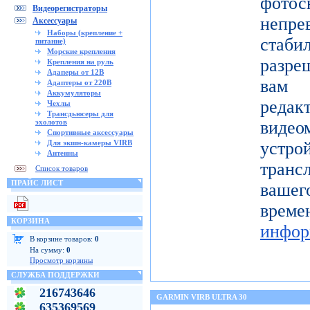
фото
Видеорегистраторы
непре
Аксессуары
Наборы (крепление +
ста
питание)
Морские крепления
разре
Крепления на руль
Адаперы от 12В
вам 
Адаптеры от 220В
Аккумуляторы
реда
Чехлы
Трансдьюсеры для
эхолотов
видео
Спортивные аксессуары
Для экшн-камеры VIRB
устро
Антенны
тран
Список товаров
ПРАЙС ЛИСТ
вашег
вр
КОРЗИНА
инфор
В корзине товаров:
0
На сумму:
0
Просмотр корзины
СЛУЖБА ПОДДЕРЖКИ
216743646
GARMIN VIRB ULTRA 30
635369569