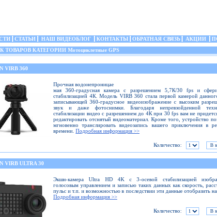
СТИ
СТАТЬИ
НАШ ВИДЕОБЛОГ
КОНТАКТЫ
ОБРАТНАЯ СВЯЗЬ
АКЦИИ
П
 ТОВАРОВ КАТЕГОРИИ Мотоциклетные GPS
 VIRB 360
Прочная водонепроницае
мая 360-градусная камера с разрешением 5,7К/30 fps и сфери
стабилизацией 4К. Модель VIRB 360 стала первой камерой данног
записывающей 360-градусное видеоизображение с высоким разре
звук и даже фотоснимки. Благодаря непревзойденной техн
стабилизации видео с разрешением до 4К при 30 fps вам не придетс
редактировать отснятый видеоматериал. Кроме того, устройство по
мгновенно транслировать видеозапись вашего приключения в ре
времени.
Подробная информация >>
Количество:
 VIRB ULTRA 30
Экшн-камера Ultra HD 4K с 3-осевой стабилизацией изобра
голосовым управлением и записью таких данных как скорость, расс
пульс и т.п. и возможностью в последствии эти данные отобразить на
Подробная информация >>
Количество: