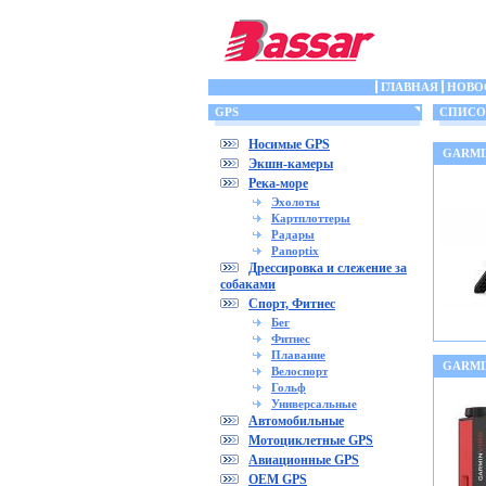
ГЛАВНАЯ
НОВО
GPS
СПИСОК
Носимые GPS
GARMIN
Экшн-камеры
Река-море
Эхолоты
Картплоттеры
Радары
Panoptix
Дрессировка и слежение за
собаками
Спорт, Фитнес
Бег
Фитнес
Плавание
GARMIN
Велоспорт
Гольф
Универсальные
Автомобильные
Мотоциклетные GPS
Авиационные GPS
OEM GPS