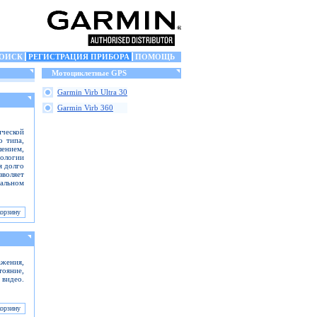
ОИСК
РЕГИСТРАЦИЯ ПРИБОРА
ПОМОЩЬ
Мотоциклетные GPS
Garmin Virb Ultra 30
Garmin Virb 360
ческой
о типа,
шением,
ологии
я долго
зволяет
альном
жения,
тояние,
 видео.