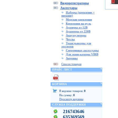
Видеорегистраторы
Аксессуары
Наборы (крепление +
питание)
Морские крепления
Крепления на руль
Адаперы от 12В
Адаптеры от 220В
Аккумуляторы
Чехлы
Трансдьюсеры для
эхолотов
Спортивные аксессуары
Для экшн-камеры VIRB
Антенны
Список товаров
ПРАЙС ЛИСТ
КОРЗИНА
В корзине товаров:
0
На сумму:
0
Просмотр корзины
СЛУЖБА ПОДДЕРЖКИ
216743646
635369569