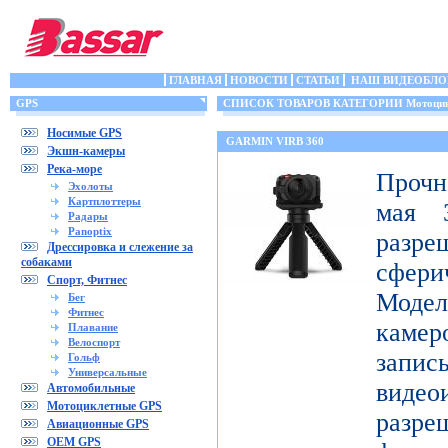
ГЛАВНАЯ
НОВОСТИ
СТАТЬИ
НАШ ВИДЕОБЛО
GPS
СПИСОК ТОВАРОВ КАТЕГОРИИ Мотоцик
Носимые GPS
GARMIN VIRB 360
Экшн-камеры
Река-море
Прочн
Эхолоты
Картплоттеры
мая 3
Радары
Panoptix
разр
Дрессировка и слежение за
собаками
сфери
Спорт, Фитнес
Модел
Бег
Фитнес
каме
Плавание
Велоспорт
запис
Гольф
Универсальные
видео
Автомобильные
Мотоциклетные GPS
разр
Авиационные GPS
OEM GPS