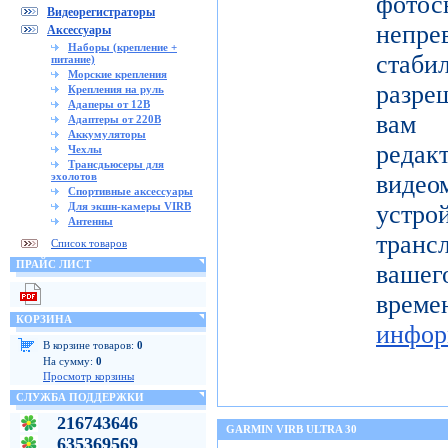
фото
Видеорегистраторы
непре
Аксессуары
Наборы (крепление +
ста
питание)
Морские крепления
разре
Крепления на руль
Адаперы от 12В
вам 
Адаптеры от 220В
Аккумуляторы
реда
Чехлы
Трансдьюсеры для
эхолотов
видео
Спортивные аксессуары
Для экшн-камеры VIRB
устро
Антенны
тран
Список товаров
ПРАЙС ЛИСТ
вашег
вр
КОРЗИНА
инфор
В корзине товаров:
0
На сумму:
0
Просмотр корзины
СЛУЖБА ПОДДЕРЖКИ
216743646
GARMIN VIRB ULTRA 30
635369569