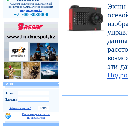
Служба поддержки пользователей
Экшн-
навигаторов GARMIN (без выходных)
support@gps.kz
осе
+7-700-6030000
изоб
управ
дан
расст
возмо
эти да
Подро
ВХОД
Логин:
Пароль:
Забыли пароль?
Регистрация нового
пользователя