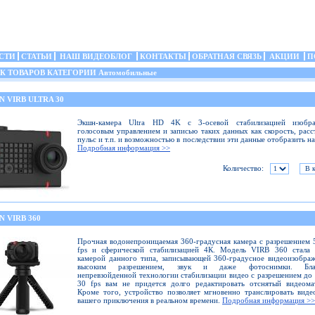
СТИ
СТАТЬИ
НАШ ВИДЕОБЛОГ
КОНТАКТЫ
ОБРАТНАЯ СВЯЗЬ
АКЦИИ
П
 ТОВАРОВ КАТЕГОРИИ Автомобильные
 VIRB ULTRA 30
Экшн-камера Ultra HD 4K с 3-осевой стабилизацией изобра
голосовым управлением и записью таких данных как скорость, расс
пульс и т.п. и возможностью в последствии эти данные отобразить на
Подробная информация >>
Количество:
 VIRB 360
Прочная водонепроницаемая 360-градусная камера с разрешением 
fps и сферической стабилизацией 4К. Модель VIRB 360 стала 
камерой данного типа, записывающей 360-градусное видеоизобра
высоким разрешением, звук и даже фотоснимки. Благ
непревзойденной технологии стабилизации видео с разрешением до
30 fps вам не придется долго редактировать отснятый видеома
Кроме того, устройство позволяет мгновенно транслировать виде
вашего приключения в реальном времени.
Подробная информация >>