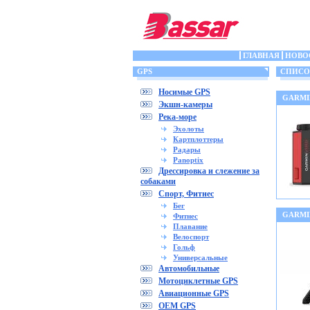
ГЛАВНАЯ
НОВО
GPS
СПИСОК
Носимые GPS
GARMIN
Экшн-камеры
Река-море
Эхолоты
Картплоттеры
Радары
Panoptix
Дрессировка и слежение за
собаками
Спорт, Фитнес
Бег
GARMIN
Фитнес
Плавание
Велоспорт
Гольф
Универсальные
Автомобильные
Мотоциклетные GPS
Авиационные GPS
OEM GPS