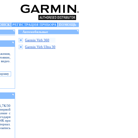
ОИСК
РЕГИСТРАЦИЯ ПРИБОРА
ПОМОЩЬ
Автомобильные
Garmin Virb 360
Garmin Virb Ultra 30
жения,
тояние,
 видео.
5,7К/30
первой
жение с
одаря
 4К при
териал.
озапись