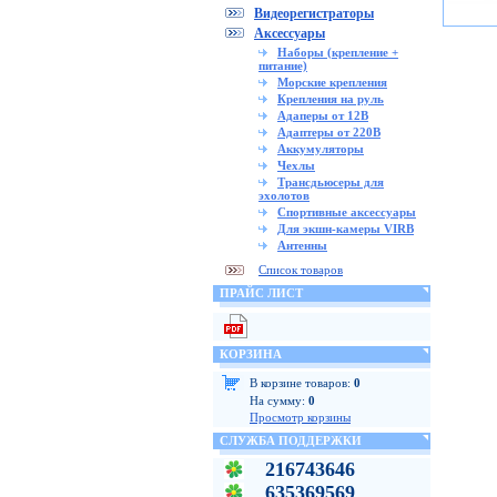
Видеорегистраторы
Аксессуары
Наборы (крепление +
питание)
Морские крепления
Крепления на руль
Адаперы от 12В
Адаптеры от 220В
Аккумуляторы
Чехлы
Трансдьюсеры для
эхолотов
Спортивные аксессуары
Для экшн-камеры VIRB
Антенны
Список товаров
ПРАЙС ЛИСТ
КОРЗИНА
В корзине товаров:
0
На сумму:
0
Просмотр корзины
СЛУЖБА ПОДДЕРЖКИ
216743646
635369569