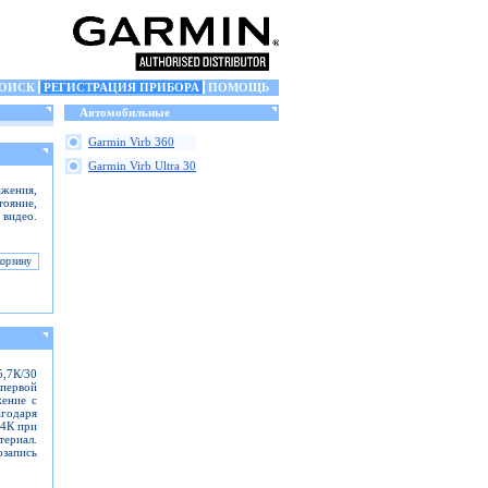
ОИСК
РЕГИСТРАЦИЯ ПРИБОРА
ПОМОЩЬ
Автомобильные
Garmin Virb 360
Garmin Virb Ultra 30
жения,
тояние,
 видео.
5,7К/30
первой
жение с
одаря
 4К при
териал.
озапись