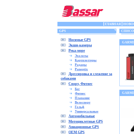
ГЛАВНАЯ
НОВО
GPS
СПИСОК
Носимые GPS
GARMIN
Экшн-камеры
Река-море
Эхолоты
Картплоттеры
Радары
Panoptix
Дрессировка и слежение за
собаками
Спорт, Фитнес
Бег
GARMIN
Фитнес
Плавание
Велоспорт
Гольф
Универсальные
Автомобильные
Мотоциклетные GPS
Авиационные GPS
OEM GPS