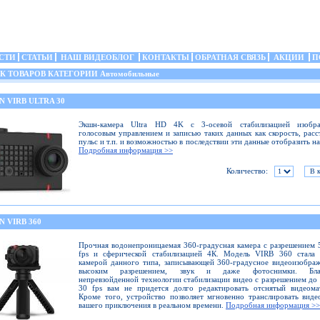
СТИ
СТАТЬИ
НАШ ВИДЕОБЛОГ
КОНТАКТЫ
ОБРАТНАЯ СВЯЗЬ
АКЦИИ
П
 ТОВАРОВ КАТЕГОРИИ Автомобильные
 VIRB ULTRA 30
Экшн-камера Ultra HD 4K с 3-осевой стабилизацией изобра
голосовым управлением и записью таких данных как скорость, расс
пульс и т.п. и возможностью в последствии эти данные отобразить на
Подробная информация >>
Количество:
 VIRB 360
Прочная водонепроницаемая 360-градусная камера с разрешением 
fps и сферической стабилизацией 4К. Модель VIRB 360 стала 
камерой данного типа, записывающей 360-градусное видеоизобра
высоким разрешением, звук и даже фотоснимки. Благ
непревзойденной технологии стабилизации видео с разрешением до
30 fps вам не придется долго редактировать отснятый видеома
Кроме того, устройство позволяет мгновенно транслировать виде
вашего приключения в реальном времени.
Подробная информация >>