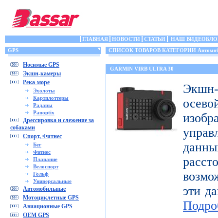
ГЛАВНАЯ
НОВОСТИ
СТАТЬИ
НАШ ВИДЕОБЛО
GPS
СПИСОК ТОВАРОВ КАТЕГОРИИ Автомоб
Носимые GPS
GARMIN VIRB ULTRA 30
Экшн-камеры
Река-море
Экшн-
Эхолоты
Картплоттеры
осе
Радары
Panoptix
изоб
Дрессировка и слежение за
собаками
управ
Спорт, Фитнес
дан
Бег
Фитнес
расст
Плавание
Велоспорт
возмо
Гольф
Универсальные
эти да
Автомобильные
Мотоциклетные GPS
Подро
Авиационные GPS
OEM GPS