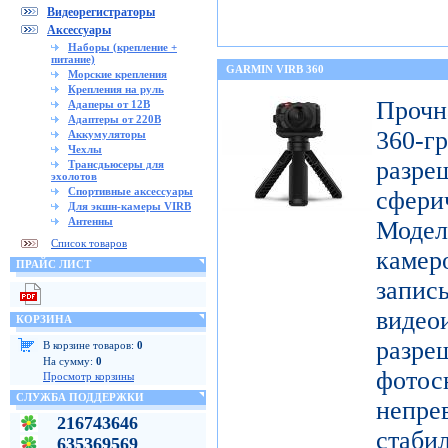
Видеорегистраторы
Аксессуары
Наборы (крепление +
питание)
GARMIN VIRB 360
Морские крепления
Крепления на руль
Проч
Адаперы от 12В
Адаптеры от 220В
360-
Аккумуляторы
Чехлы
разр
Трансдьюсеры для
эхолотов
Спортивные аксессуары
сфери
Для экшн-камеры VIRB
Антенны
Модел
Список товаров
каме
ПРАЙС ЛИСТ
запис
видео
КОРЗИНА
разр
В корзине товаров:
0
На сумму:
0
фото
Просмотр корзины
СЛУЖБА ПОДДЕРЖКИ
непре
216743646
ста
635369569