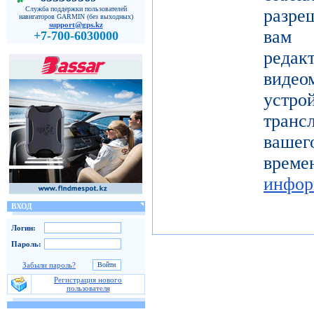
Служба поддержки пользователей
разре
навигаторов GARMIN (без выходных)
support@gps.kz
вам 
+7-700-6030000
реда
видео
устро
тран
вашег
вр
инфор
ВХОД
Логин:
Пароль:
Забыли пароль?
Регистрация нового
пользователя