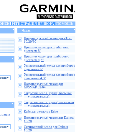
ОИСК
РЕГИСТРАЦИЯ ПРИБОРА
ПОМОЩЬ
Чехлы
Полупрозрачный чехол для eTrex
10/20/30
Премиум чехол для приборов с
дисплеем 5''
Премиум чехол для приборов с
дисплеем 4,3''
Универсальный чехол для приборов
с дисплеем 5''
Универсальный чехол для приборов
с дисплеем 4,3''
Полупрозрачный чехол для
GPSMAP 62/64
Закрытый чехол (сумка) большой
— универсальный
Закрытый чехол (сумка) маленький
— универсальный
Кейс для эхолотов Echo
рмация
Полупрозрачный чехол для Dakota
10/20
Силиконовый чехол для Dakota
10/20