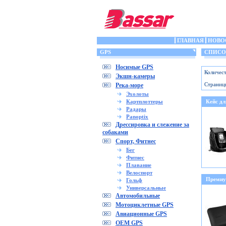
ГЛАВНАЯ
НОВО
GPS
СПИСОК
Носимые GPS
Количест
Экшн-камеры
Страниц
Река-море
Эхолоты
Картплоттеры
Кейс д
Радары
Panoptix
Дрессировка и слежение за
собаками
Спорт, Фитнес
Бег
Фитнес
Плавание
Велоспорт
Премиум
Гольф
Универсальные
Автомобильные
Мотоциклетные GPS
Авиационные GPS
OEM GPS