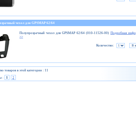
озрачный чехол для GPSMAP 62/64
Полупрозрачный чехол для GPSMAP 62/64 (010-11526-00)
Подробная инфо
>>
Количество:
во товаров в этой категории : 11
ы :
1
2