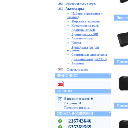
Видеорегистраторы
Аксессуары
Наборы (крепление +
питание)
Премиум
Морские крепления
Крепления на руль
Адаперы от 12В
Адаптеры от 220В
Аккумуляторы
Чехлы
Трансдьюсеры для
эхолотов
Спортивные аксессуары
Для экшн-камеры VIRB
Универс
Антенны
Список товаров
ПРАЙС ЛИСТ
КОРЗИНА
В корзине товаров:
0
На сумму:
0
Универс
Просмотр корзины
СЛУЖБА ПОДДЕРЖКИ
216743646
635369569