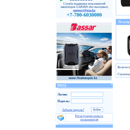
Служба поддержки пользователей
навигаторов GARMIN (без выходных)
support@gps.kz
+7-700-6030000
Полупр
Количест
Страниц
ВХОД
Логин:
Пароль:
Забыли пароль?
Регистрация нового
пользователя